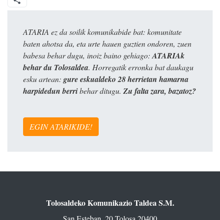
ATARIA ez da soilik komunikabide bat: komunitate
baten ahotsa da, eta urte hauen guztien ondoren, zuen
babesa behar dugu, inoiz baino gehiago:
ATARIAk
behar du Tolosaldea
. Horregatik erronka bat daukagu
esku artean:
gure eskualdeko 28 herrietan hamarna
harpidedun berri
behar ditugu.
Zu falta zara, bazatoz?
EGIN ATARIKIDE!
Tolosaldeko Komunikazio Taldea S.M.
San Esteban, 20 Tolosa 20400