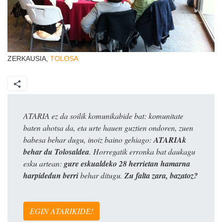
ZERKAUSIA,
TOLOSA
ATARIA ez da soilik komunikabide bat: komunitate
baten ahotsa da, eta urte hauen guztien ondoren, zuen
babesa behar dugu, inoiz baino gehiago:
ATARIAk
behar du Tolosaldea
. Horregatik erronka bat daukagu
esku artean:
gure eskualdeko 28 herrietan hamarna
harpidedun berri
behar ditugu.
Zu falta zara, bazatoz?
EGIN ATARIKIDE!