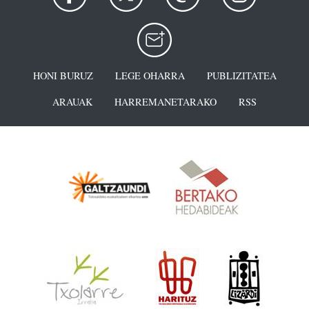
HONI BURUZ
LEGE OHARRA
PUBLIZITATEA
ARAUAK
HARREMANETARAKO
RSS