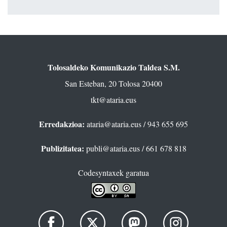
Tolosaldeko Komunikazio Taldea S.M.
San Esteban, 20 Tolosa 20400
tkt@ataria.eus
Erredakzioa:
ataria@ataria.eus
/ 943 655 695
Publizitatea:
publi@ataria.eus
/ 661 678 818
Codesyntaxek garatua