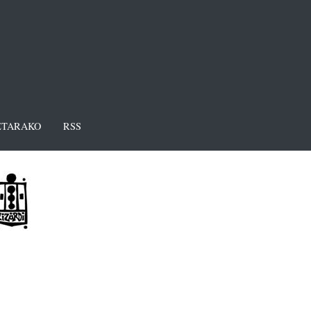
TARAKO
RSS