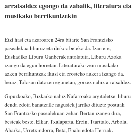
arratsaldez egongo da zabalik, literatura eta
musikako berrikuntzekin
Etzi hasi eta azaroaren 24ra bitarte San Frantzisko
pasealekua liburuz eta diskoz beteko da. Izan ere,
Euskadiko Liburu Ganberak antolatuta, Liburu Azoka
izango da egun horietan. Literaturako zein musikako
azken berrikuntzak ikusi eta erosteko aukera izango da,
beraz, Tolosan datozen egunetan, goizez nahiz arratsaldez.
Gipuzkoako, Bizkaiko nahiz Nafarroako argitaletxe, liburu
denda edota banatzaile nagusiek jarriko dituzte postuak
San Frantzisko pasealekuan zehar. Bertan izango dira,
besteak beste, Elkar, Txalaparta, Erein, Ttarttalo, Arbola,
Abarka, Urretxindorra, Beta, Enabi edota Herriak.