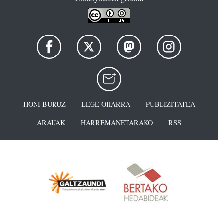
HONI BURUZ
LEGE OHARRA
PUBLIZITATEA
ARAUAK
HARREMANETARAKO
RSS