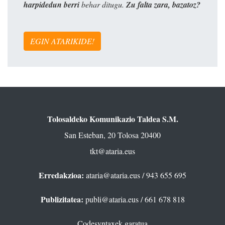
harpidedun berri
behar ditugu.
Zu falta zara, bazatoz?
EGIN ATARIKIDE!
Tolosaldeko Komunikazio Taldea S.M.
San Esteban, 20 Tolosa 20400
tkt@ataria.eus
Erredakzioa:
ataria@ataria.eus
/ 943 655 695
Publizitatea:
publi@ataria.eus
/ 661 678 818
Codesyntaxek garatua