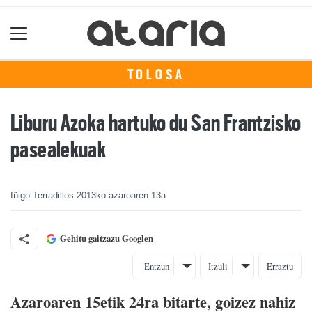
TOLOSA
Liburu Azoka hartuko du San Frantzisko
pasealekuak
Iñigo Terradillos
2013ko azaroaren 13a
Gehitu gaitzazu Googlen
Entzun
Itzuli
Erraztu
Azaroaren 15etik 24ra bitarte, goizez nahiz