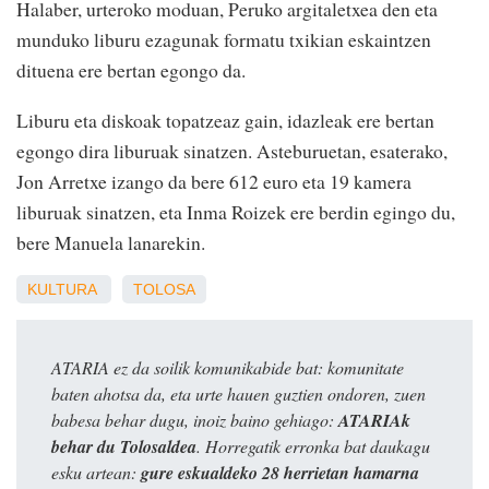
Halaber, urteroko moduan, Peruko argitaletxea den eta
munduko liburu ezagunak formatu txikian eskaintzen
dituena ere bertan egongo da.
Liburu eta diskoak topatzeaz gain, idazleak ere bertan
egongo dira liburuak sinatzen. Asteburuetan, esaterako,
Jon Arretxe izango da bere 612 euro eta 19 kamera
liburuak sinatzen, eta Inma Roizek ere berdin egingo du,
bere Manuela lanarekin.
KULTURA
TOLOSA
ATARIA ez da soilik komunikabide bat: komunitate
baten ahotsa da, eta urte hauen guztien ondoren, zuen
babesa behar dugu, inoiz baino gehiago:
ATARIAk
behar du Tolosaldea
. Horregatik erronka bat daukagu
esku artean:
gure eskualdeko 28 herrietan hamarna