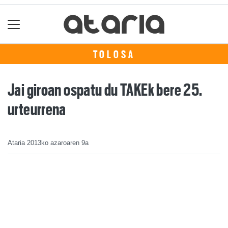
TOLOSA
Jai giroan ospatu du TAKEk bere 25.
urteurrena
Ataria
2013ko azaroaren 9a