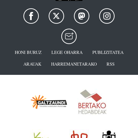
HONI BURUZ
LEGE OHARRA
PUBLIZITATEA
ARAUAK
HARREMANETARAKO
RSS