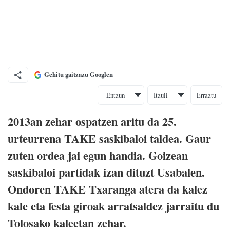
Gehitu gaitzazu Googlen
Entzun
Itzuli
Erraztu
2013an zehar ospatzen aritu da 25.
urteurrena TAKE saskibaloi taldea. Gaur
zuten ordea jai egun handia. Goizean
saskibaloi partidak izan dituzt Usabalen.
Ondoren TAKE Txaranga atera da kalez
kale eta festa giroak arratsaldez jarraitu du
Tolosako kaleetan zehar.