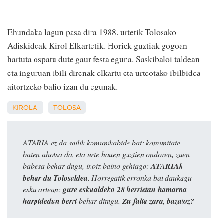
Ehundaka lagun pasa dira 1988. urtetik Tolosako
Adiskideak Kirol Elkartetik. Horiek guztiak gogoan
hartuta ospatu dute gaur festa eguna. Saskibaloi taldean
eta inguruan ibili direnak elkartu eta urteotako ibilbidea
aitortzeko balio izan du egunak.
KIROLA
TOLOSA
ATARIA ez da soilik komunikabide bat: komunitate
baten ahotsa da, eta urte hauen guztien ondoren, zuen
babesa behar dugu, inoiz baino gehiago:
ATARIAk
behar du Tolosaldea
. Horregatik erronka bat daukagu
esku artean:
gure eskualdeko 28 herrietan hamarna
harpidedun berri
behar ditugu.
Zu falta zara, bazatoz?