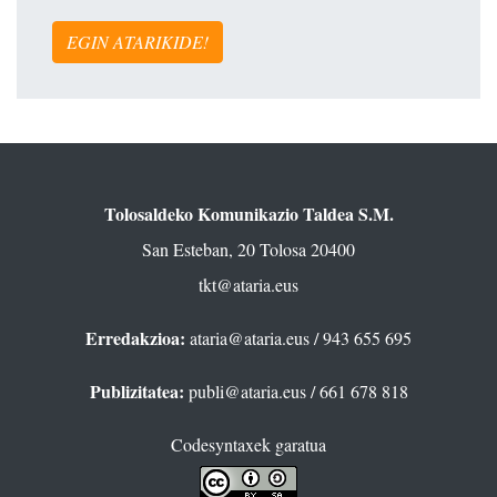
EGIN ATARIKIDE!
Tolosaldeko Komunikazio Taldea S.M.
San Esteban, 20 Tolosa 20400
tkt@ataria.eus
Erredakzioa:
ataria@ataria.eus
/ 943 655 695
Publizitatea:
publi@ataria.eus
/ 661 678 818
Codesyntaxek garatua