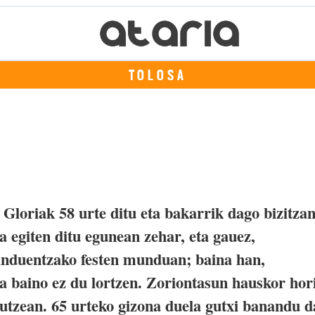
TOLOSA
 Gloriak 58 urte ditu eta bakarrik dago bizitzan
 egiten ditu egunean zehar, eta gauez,
induentzako festen munduan; baina han,
a baino ez du lortzen. Zoriontasun hauskor hor
utzean. 65 urteko gizona duela gutxi banandu d