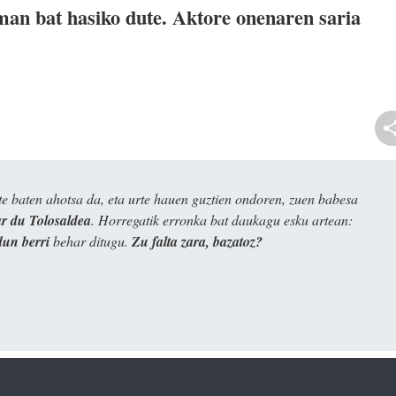
man bat hasiko dute. Aktore onenaren saria
e baten ahotsa da, eta urte hauen guztien ondoren, zuen babesa
 du Tolosaldea
. Horregatik erronka bat daukagu esku artean:
dun berri
behar ditugu.
Zu falta zara, bazatoz?