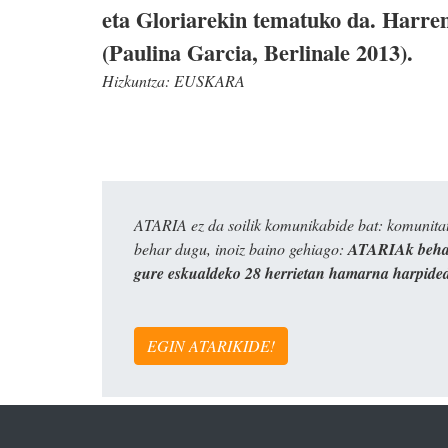
eta Gloriarekin tematuko da. Harre
(Paulina Garcia, Berlinale 2013).
Hizkuntza:
EUSKARA
ATARIA ez da soilik komunikabide bat: komunitat
behar dugu, inoiz baino gehiago:
ATARIAk behar
gure eskualdeko 28 herrietan hamarna harpide
EGIN ATARIKIDE!