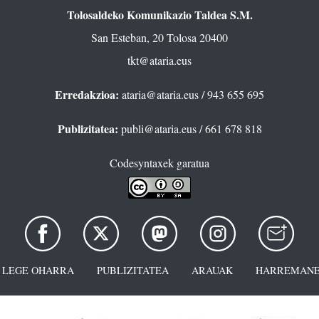
Tolosaldeko Komunikazio Taldea S.M.
San Esteban, 20 Tolosa 20400
tkt@ataria.eus
Erredakzioa:
ataria@ataria.eus
/ 943 655 695
Publizitatea:
publi@ataria.eus
/ 661 678 818
Codesyntaxek garatua
LEGE OHARRA
PUBLIZITATEA
ARAUAK
HARREMANE