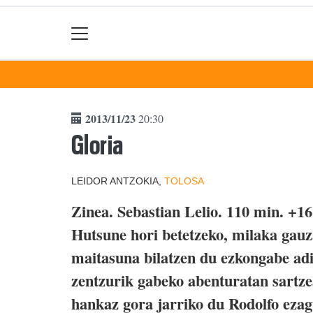
2013/11/23
20:30
Gloria
LEIDOR ANTZOKIA,
TOLOSA
Zinea. Sebastian Lelio. 110 min. +16
Hutsune hori betetzeko, milaka gauza
maitasuna bilatzen du ezkongabe ad
zentzurik gabeko abenturatan sartze
hankaz gora jarriko du Rodolfo ezag