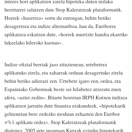
interes hori aplikatzen zaiela hipoteka duten milaka
herritarrei salatzen dute Stop Kaleratzeak plataformatik.
Horrek «haserrea» sortu du eurengan, behin betiko
desagertzea eta indize alternatiboa, hau da, Euriborra
aplikatzea eskatzen dute, «horrek murrizte handia ekarriko
lukeelako hileroko kuotan».
Indize ofizial berriak jaso zituztenean, urtebetera
aplikatuko zirela, eta zaharrak orduan desagertuko zirela
behin betiko adierazi zen. Urtebete igaro zen, ordea, eta
Espainiako Gobernuak beste sei hilabetez atzeratu zuen
afera, «azter zedin». Bitarte horretan IRPH Kutxen indizea
aplikatzen jarraitu dute finantza erakundeek, «hipotekarik
gehienetan bere ordezko moduan zehazten den Euribor
+%1 aplikatu ordez». Stop Kaleratzeak plataformatik
diotenez, 2005 urte inguruan Kutxak eginiko hipotekarik