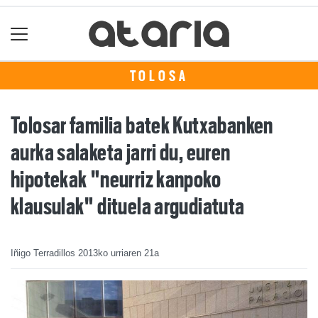
TOLOSA
Tolosar familia batek Kutxabanken
aurka salaketa jarri du, euren
hipotekak "neurriz kanpoko
klausulak" dituela argudiatuta
Iñigo Terradillos
2013ko urriaren 21a