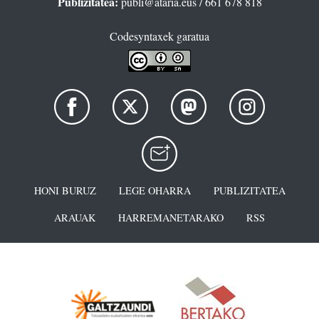
Publizitatea:
publi@ataria.eus
/ 661 678 818
Codesyntaxek garatua
HONI BURUZ
LEGE OHARRA
PUBLIZITATEA
ARAUAK
HARREMANETARAKO
RSS