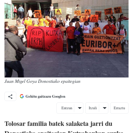
Juan Migel Goya Donostiako epaitegian
Gehitu gaitzazu Googlen
Entzun
Itzuli
Erraztu
Tolosar familia batek salaketa jarri du