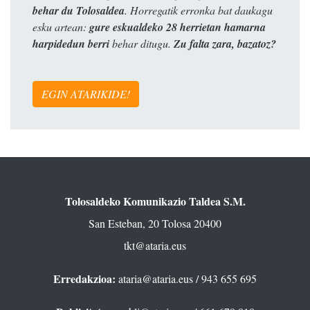
behar du Tolosaldea
. Horregatik erronka bat daukagu
esku artean:
gure eskualdeko 28 herrietan hamarna
harpidedun berri
behar ditugu.
Zu falta zara, bazatoz?
EGIN ATARIKIDE!
Tolosaldeko Komunikazio Taldea S.M.
San Esteban, 20 Tolosa 20400
tkt@ataria.eus
Erredakzioa:
ataria@ataria.eus
/ 943 655 695