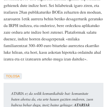
gehienek dute indize hori. Sei hilabeteak igaro ziren, eta
irailaren 28an publikaturiko BOEn zehazten den moduan,
azaroaren 1etik aurrera behin betiko desagerturik geratuko
da IRPH indizea, eta ondorioz, bere ordezkoa aplikatuko
zaie ordura arte indize hori zutenei. Plataformak salatu
duenez, indize horren desagerpenak «milaka
familiarentzat 300-400 euro bitarteko aurreztea ekarriko
luke hilean, eta hori, kasu askotan hipoteka ordaindu ahal
izatea eta ez izatearen arteko muga izan daiteke».
TOLOSA
ATARIA ez da soilik komunikabide bat: komunitate
baten ahotsa da, eta urte hauen guztien ondoren, zuen
babesa behar dugu, inoiz baino gehiago:
ATARIAk