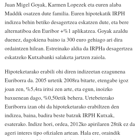
Juan Migel Goyak, Karmen Lopezek eta euren alaba
Maddik osatzen dute familia. Euren hipotekatik IRPH
indizea behin betiko desagertzea eskatzen dute, eta bere
alternatiboa den Euribor +%1 aplikatzea. Goyak azaldu
duenez, dagokiena baino ia 300 euro gehiago ari dira
ordaintzen hilean. Estreinako aldia da IRPHa desagertzea
eskatzeko Kutxabanki salaketa jartzen zaiola.
Hipoteketarako erabili ohi diren indizeetan ezagunena
Euriborra da. 2005 urtetik 2008ra bitarte, etengabe igoz
joan zen, %5,4ra iritsi zen arte, eta egun, inoizko
baxuenean dago, %0,50etik behera. Urtebeterako
Euriborra izan ohi da hipoteketarako erabiltzen den
indizea, baina, badira beste batzuk IRPH Kutxak,
esaterako. Indize hori, ordea, 2012ko apirilaren 28tik ez da
ageri interes tipo ofizialen artean. Hala ere, oraindik