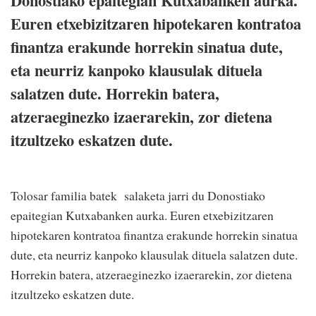
Donostiako epaitegian Kutxabanken aurka.
Euren etxebizitzaren hipotekaren kontratoa
finantza erakunde horrekin sinatua dute,
eta neurriz kanpoko klausulak dituela
salatzen dute. Horrekin batera,
atzeraeginezko izaerarekin, zor dietena
itzultzeko eskatzen dute.
Tolosar familia batek salaketa jarri du Donostiako
epaitegian Kutxabanken aurka. Euren etxebizitzaren
hipotekaren kontratoa finantza erakunde horrekin sinatua
dute, eta neurriz kanpoko klausulak dituela salatzen dute.
Horrekin batera, atzeraeginezko izaerarekin, zor dietena
itzultzeko eskatzen dute.