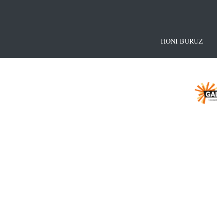
HONI BURUZ