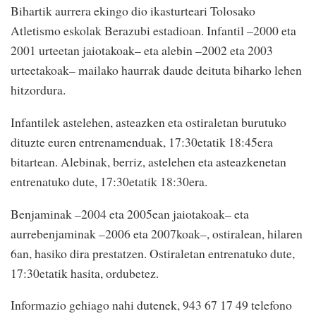
Bihartik aurrera ekingo dio ikasturteari Tolosako
Atletismo eskolak Berazubi estadioan. Infantil –2000 eta
2001 urteetan jaiotakoak– eta alebin –2002 eta 2003
urteetakoak– mailako haurrak daude deituta biharko lehen
hitzordura.
Infantilek astelehen, asteazken eta ostiraletan burutuko
dituzte euren entrenamenduak, 17:30etatik 18:45era
bitartean. Alebinak, berriz, astelehen eta asteazkenetan
entrenatuko dute, 17:30etatik 18:30era.
Benjaminak –2004 eta 2005ean jaiotakoak– eta
aurrebenjaminak –2006 eta 2007koak–, ostiralean, hilaren
6an, hasiko dira prestatzen. Ostiraletan entrenatuko dute,
17:30etatik hasita, ordubetez.
Informazio gehiago nahi dutenek, 943 67 17 49 telefono