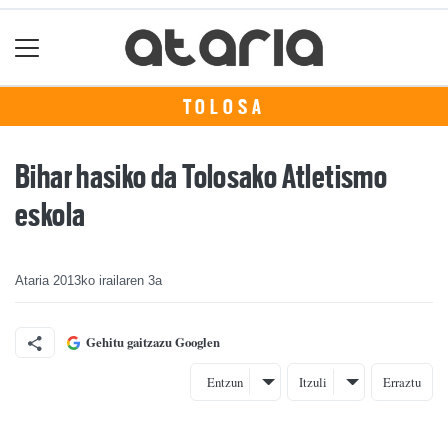
TOLOSA
Bihar hasiko da Tolosako Atletismo
eskola
Ataria
2013ko irailaren 3a
Gehitu gaitzazu Googlen
Entzun
Itzuli
Erraztu