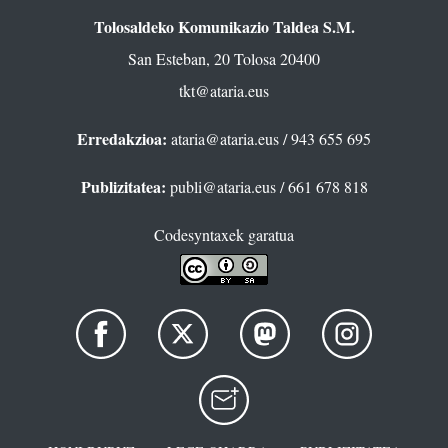
Tolosaldeko Komunikazio Taldea S.M.
San Esteban, 20 Tolosa 20400
tkt@ataria.eus
Erredakzioa:
ataria@ataria.eus
/ 943 655 695
Publizitatea:
publi@ataria.eus
/ 661 678 818
Codesyntaxek garatua