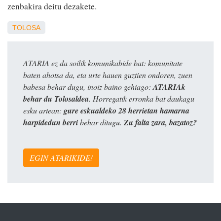
zenbakira deitu dezakete.
TOLOSA
ATARIA ez da soilik komunikabide bat: komunitate
baten ahotsa da, eta urte hauen guztien ondoren, zuen
babesa behar dugu, inoiz baino gehiago:
ATARIAk
behar du Tolosaldea
. Horregatik erronka bat daukagu
esku artean:
gure eskualdeko 28 herrietan hamarna
harpidedun berri
behar ditugu.
Zu falta zara, bazatoz?
EGIN ATARIKIDE!