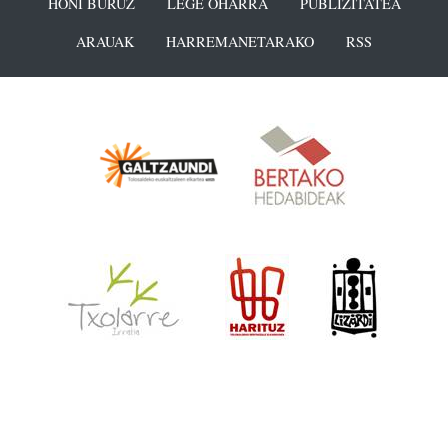
HONI BURUZ
LEGE OHARRA
PUBLIZITATEA
ARAUAK
HARREMANETARAKO
RSS