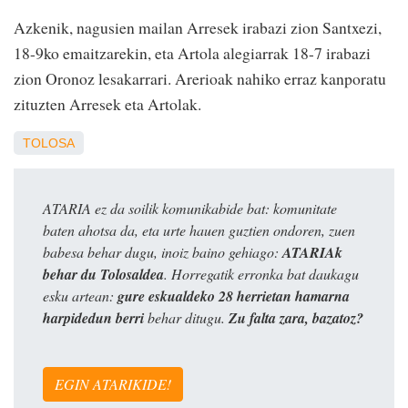
Azkenik, nagusien mailan Arresek irabazi zion Santxezi,
18-9ko emaitzarekin, eta Artola alegiarrak 18-7 irabazi
zion Oronoz lesakarrari. Arerioak nahiko erraz kanporatu
zituzten Arresek eta Artolak.
TOLOSA
ATARIA ez da soilik komunikabide bat: komunitate
baten ahotsa da, eta urte hauen guztien ondoren, zuen
babesa behar dugu, inoiz baino gehiago:
ATARIAk
behar du Tolosaldea
. Horregatik erronka bat daukagu
esku artean:
gure eskualdeko 28 herrietan hamarna
harpidedun berri
behar ditugu.
Zu falta zara, bazatoz?
EGIN ATARIKIDE!