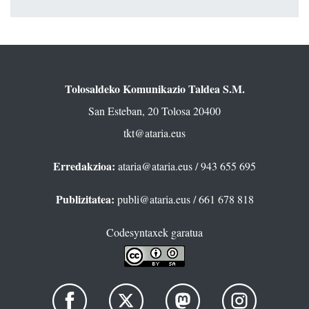
Tolosaldeko Komunikazio Taldea S.M.
San Esteban, 20 Tolosa 20400
tkt@ataria.eus
Erredakzioa:
ataria@ataria.eus
/ 943 655 695
Publizitatea:
publi@ataria.eus
/ 661 678 818
Codesyntaxek garatua