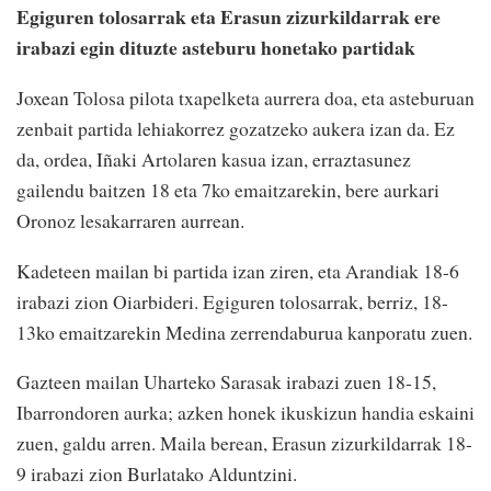
Egiguren tolosarrak eta Erasun zizurkildarrak ere
irabazi egin dituzte asteburu honetako partidak
Joxean Tolosa pilota txapelketa aurrera doa, eta asteburuan
zenbait partida lehiakorrez gozatzeko aukera izan da. Ez
da, ordea, Iñaki Artolaren kasua izan, erraztasunez
gailendu baitzen 18 eta 7ko emaitzarekin, bere aurkari
Oronoz lesakarraren aurrean.
Kadeteen mailan bi partida izan ziren, eta Arandiak 18-6
irabazi zion Oiarbideri. Egiguren tolosarrak, berriz, 18-
13ko emaitzarekin Medina zerrendaburua kanporatu zuen.
Gazteen mailan Uharteko Sarasak irabazi zuen 18-15,
Ibarrondoren aurka; azken honek ikuskizun handia eskaini
zuen, galdu arren. Maila berean, Erasun zizurkildarrak 18-
9 irabazi zion Burlatako Alduntzini.