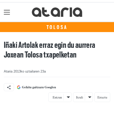
TOLOSA
Iñaki Artolak erraz egin du aurrera
Joxean Tolosa txapelketan
Ataria
2013ko uztailaren 23a
Gehitu gaitzazu Googlen
Entzun
Itzuli
Erraztu