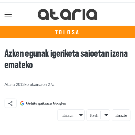
TOLOSA
Azken egunak igeriketa saioetan izena
emateko
Ataria
2013ko ekainaren 27a
Gehitu gaitzazu Googlen
Entzun
Itzuli
Erraztu