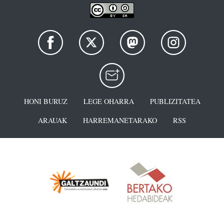
HONI BURUZ
LEGE OHARRA
PUBLIZITATEA
ARAUAK
HARREMANETARAKO
RSS