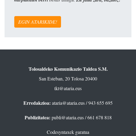
EGIN ATARIKIDE!
Tolosaldeko Komunikazio Taldea S.M.
San Esteban, 20 Tolosa 20400
tkt@ataria.eus
Erredakzioa:
ataria@ataria.eus
/ 943 655 695
Publizitatea:
publi@ataria.eus
/ 661 678 818
Codesyntaxek garatua