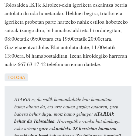
Tolosaldea IKTk Kirolzer-ekin igeriketa eskaintza berria
antolatu du uda honetarako. Helduei begira, triatloi eta
igeriketa probetan parte hartzeko nahiz estiloa hobetzeko
saioak izango dira, bi hamabostaldi eta bi ordutegitan;
08:00etatik 09:00etara eta 19:00etatik 20:00etara.
Gaztetxoentzat Jolas Blai antolatu dute, 11:00etatik
13:00era, bi hamabostalditan. Izena kiroldegiko harreran
nahiz 667 63 17 42 telefonoan eman daiteke.
TOLOSA
ATARIA ez da soilik komunikabide bat: komunitate
baten ahotsa da, eta urte hauen guztien ondoren, zuen
babesa behar dugu, inoiz baino gehiago:
ATARIAk
behar du Tolosaldea
. Horregatik erronka bat daukagu
esku artean:
gure eskualdeko 28 herrietan hamarna
harpidedun berri
behar ditugu.
Zu falta zara, bazatoz?