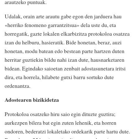
arautzeko puntuak.
Udalak, orain arte arautu gabe egon den jarduera hau
«herriko fenomeno garrantzitsua» dela uste du, eta
horregatik, gazte lokalen elkarbizitza protokoloa osatzea
izan du helburu, hasieratik. Bide honetan, beraz, auzi
honetan, modu batean edo bestean parte hartzen duten
herritar guztiekin bildu nahi izan dute, hausnarketaren
bidean. Egindako saioetan zenbait adostasunetara iritsi
dira, eta horrela, hilabete gutxi barru sortuko dute
ordenantza.
Adostearen bizikidetza
Protokoloa osatzeko hiru saio egin dituzte guztira;
aurkezpen bilera bat egin zuten lehenik, eta horren
ondoren, bederatzi lokaletako ordekarik parte hartu dute.