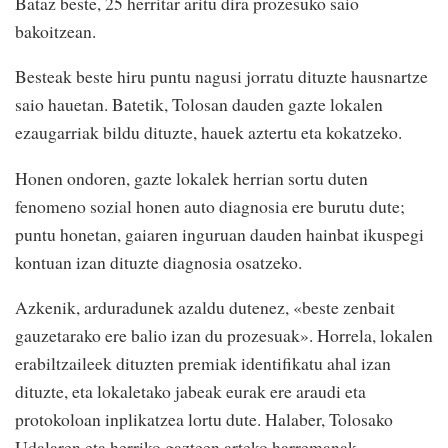
Bataz beste, 25 herritar aritu dira prozesuko saio
bakoitzean.
Besteak beste hiru puntu nagusi jorratu dituzte hausnartze
saio hauetan. Batetik, Tolosan dauden gazte lokalen
ezaugarriak bildu dituzte, hauek aztertu eta kokatzeko.
Honen ondoren, gazte lokalek herrian sortu duten
fenomeno sozial honen auto diagnosia ere burutu dute;
puntu honetan, gaiaren inguruan dauden hainbat ikuspegi
kontuan izan dituzte diagnosia osatzeko.
Azkenik, arduradunek azaldu dutenez, «beste zenbait
gauzetarako ere balio izan du prozesuak». Horrela, lokalen
erabiltzaileek dituzten premiak identifikatu ahal izan
dituzte, eta lokaletako jabeak eurak ere araudi eta
protokoloan inplikatzea lortu dute. Halaber, Tolosako
Udalaren eta herriko gazteen arteko harremanak