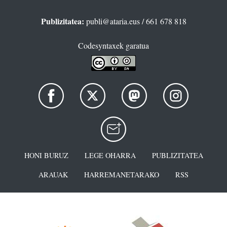
Publizitatea:
publi@ataria.eus
/ 661 678 818
Codesyntaxek garatua
HONI BURUZ
LEGE OHARRA
PUBLIZITATEA
ARAUAK
HARREMANETARAKO
RSS