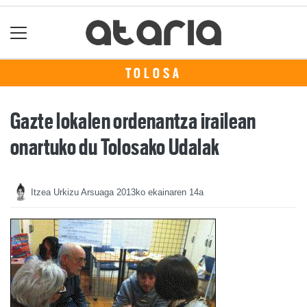
TOLOSA
Gazte lokalen ordenantza irailean
onartuko du Tolosako Udalak
Itzea Urkizu Arsuaga
2013ko ekainaren 14a