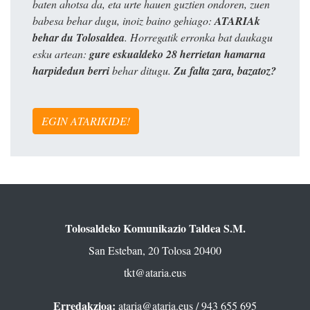
baten ahotsa da, eta urte hauen guztien ondoren, zuen
babesa behar dugu, inoiz baino gehiago:
ATARIAk
behar du Tolosaldea
. Horregatik erronka bat daukagu
esku artean:
gure eskualdeko 28 herrietan hamarna
harpidedun berri
behar ditugu.
Zu falta zara, bazatoz?
EGIN ATARIKIDE!
Tolosaldeko Komunikazio Taldea S.M.
San Esteban, 20 Tolosa 20400
tkt@ataria.eus
Erredakzioa:
ataria@ataria.eus
/ 943 655 695