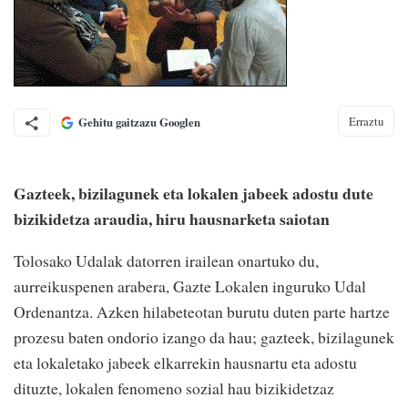
Erraztu
Gehitu gaitzazu Googlen
Gazteek, bizilagunek eta lokalen jabeek adostu dute
bizikidetza araudia, hiru hausnarketa saiotan
Tolosako Udalak datorren irailean onartuko du,
aurreikuspenen arabera, Gazte Lokalen inguruko Udal
Ordenantza. Azken hilabeteotan burutu duten parte hartze
prozesu baten ondorio izango da hau; gazteek, bizilagunek
eta lokaletako jabeek elkarrekin hausnartu eta adostu
dituzte, lokalen fenomeno sozial hau bizikidetzaz