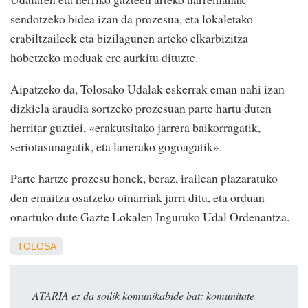
sendotzeko bidea izan da prozesua, eta lokaletako
erabiltzaileek eta bizilagunen arteko elkarbizitza
hobetzeko moduak ere aurkitu dituzte.
Aipatzeko da, Tolosako Udalak eskerrak eman nahi izan
dizkiela araudia sortzeko prozesuan parte hartu duten
herritar guztiei, «erakutsitako jarrera baikorragatik,
seriotasunagatik, eta lanerako gogoagatik».
Parte hartze prozesu honek, beraz, irailean plazaratuko
den emaitza osatzeko oinarriak jarri ditu, eta orduan
onartuko dute Gazte Lokalen Inguruko Udal Ordenantza.
TOLOSA
ATARIA ez da soilik komunikabide bat: komunitate