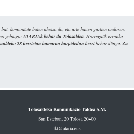
bat: komunitate baten ahotsa da, eta urte hauen guztien ondoren,
ino gehiago:
ATARIAk behar du Tolosaldea
. Horregatik erronka
kualdeko 28 herrietan hamarna harpidedun berri
behar ditugu.
Zu
Tolosaldeko Komunikazio Taldea S.M.
San Esteban, 20 Tolosa 20400
tkt@ataria.eus