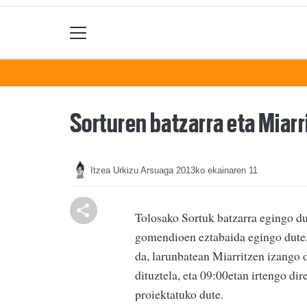
Sorturen batzarra eta Miar
Itzea Urkizu Arsuaga
2013ko ekainaren 11
Tolosako Sortuk batzarra egingo du,
gomendioen eztabaida egingo dute, 
da, larunbatean Miarritzen izango d
dituztela, eta 09:00etan irtengo di
proiektatuko dute.