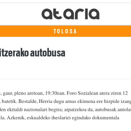
TOLOSA
ritzerako autobusa
 gaur, pleno aretoan, 19:30ean. Foro Sozialean atera ziren 12
batetik. Bestalde, Herria dugu arnas ekimena ere hizpide izan
en ekitaldi nazionalari begira; aipatzekoa da, autobusak antola
rela. Azkenik, eskualdeko iheslariei egindako dokumentala