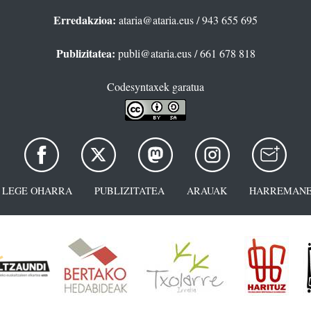
Erredakzioa:
ataria@ataria.eus
/ 943 655 695
Publizitatea:
publi@ataria.eus
/ 661 678 818
Codesyntaxek garatua
LEGE OHARRA
PUBLIZITATEA
ARAUAK
HARREMANE