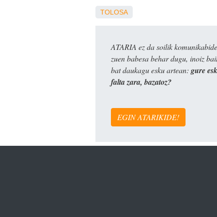
TOLOSA
ATARIA ez da soilik komunikabide 
zuen babesa behar dugu, inoiz ba
bat daukagu esku artean:
gure es
falta zara, bazatoz?
EGIN ATARIKIDE!