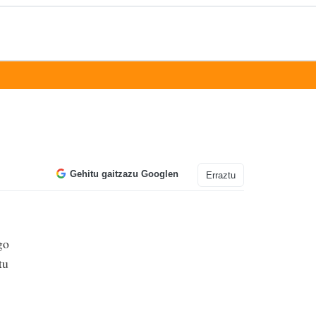
Gehitu gaitzazu Googlen
Erraztu
go
tu