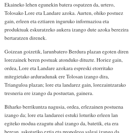
Ekaineko lehen egunekin batera ospatzen da, urtero,
Tolosako Lore eta Landare azoka. Aurten, ohiko postuez
gain, erleen eta eztiaren inguruko informazioa eta
produktuak eskuratzeko aukera izango dute azoka berezira
bertaratzen direnek.
Goizean goizetik, larunbatero Berdura plazan egoten diren
lorezainek beren postuak atonduko dituzte. Horiez gain,
ordea, Lore eta Landare azokara espreski etorritako
mitegietako arduradunak ere Tolosan izango dira,
Trianguloa plazan; lore eta landarez gain, lorezaintzarako
tresneria ere izango da postuetan, gainera.
Biharko berrikuntza nagusia, ordea, erlezainen postuena
izango da; lore eta landareei estuki loturiko erleen lan
egiteko modua ezagutu ahal izango da, batetik, eta era
berean, askotariko eztia eta propoleoa salgai izango da,