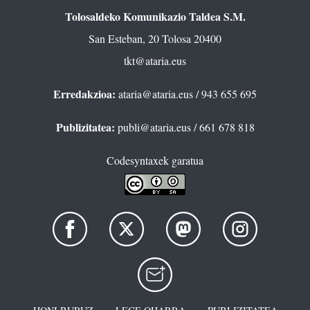
Tolosaldeko Komunikazio Taldea S.M.
San Esteban, 20 Tolosa 20400
tkt@ataria.eus
Erredakzioa:
ataria@ataria.eus
/ 943 655 695
Publizitatea:
publi@ataria.eus
/ 661 678 818
Codesyntaxek garatua