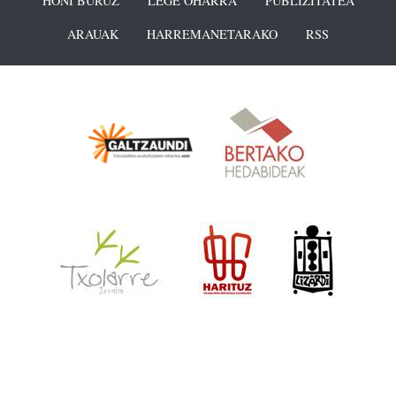
HONI BURUZ
LEGE OHARRA
PUBLIZITATEA
ARAUAK
HARREMANETARAKO
RSS