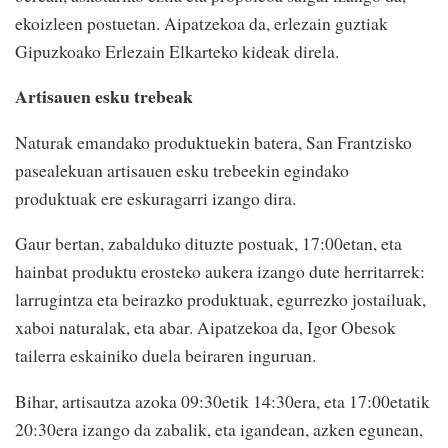
ekoizleen postuetan. Aipatzekoa da, erlezain guztiak
Gipuzkoako Erlezain Elkarteko kideak direla.
Artisauen esku trebeak
Naturak emandako produktuekin batera, San Frantzisko
pasealekuan artisauen esku trebeekin egindako
produktuak ere eskuragarri izango dira.
Gaur bertan, zabalduko dituzte postuak, 17:00etan, eta
hainbat produktu erosteko aukera izango dute herritarrek:
larrugintza eta beirazko produktuak, egurrezko jostailuak,
xaboi naturalak, eta abar. Aipatzekoa da, Igor Obesok
tailerra eskainiko duela beiraren inguruan.
Bihar, artisautza azoka 09:30etik 14:30era, eta 17:00etatik
20:30era izango da zabalik, eta igandean, azken egunean,