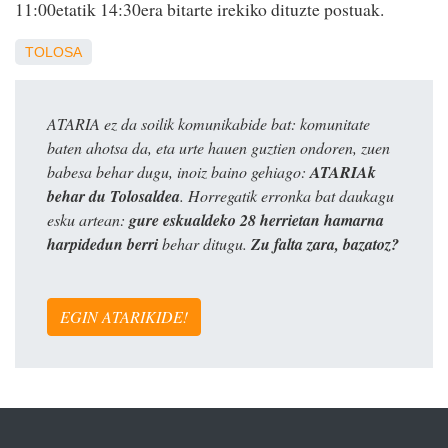
11:00etatik 14:30era bitarte irekiko dituzte postuak.
TOLOSA
ATARIA ez da soilik komunikabide bat: komunitate
baten ahotsa da, eta urte hauen guztien ondoren, zuen
babesa behar dugu, inoiz baino gehiago:
ATARIAk
behar du Tolosaldea
. Horregatik erronka bat daukagu
esku artean:
gure eskualdeko 28 herrietan hamarna
harpidedun berri
behar ditugu.
Zu falta zara, bazatoz?
EGIN ATARIKIDE!