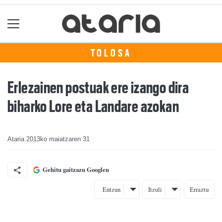
TOLOSA
Erlezainen postuak ere izango dira
biharko Lore eta Landare azokan
Ataria
2013ko maiatzaren 31
Gehitu gaitzazu Googlen
Entzun
Itzuli
Erraztu