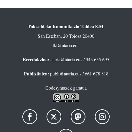
Tolosaldeko Komunikazio Taldea S.M.
San Esteban, 20 Tolosa 20400
tkt@ataria.eus
Erredakzioa:
ataria@ataria.eus
/ 943 655 695
Publizitatea:
publi@ataria.eus
/ 661 678 818
Codesyntaxek garatua