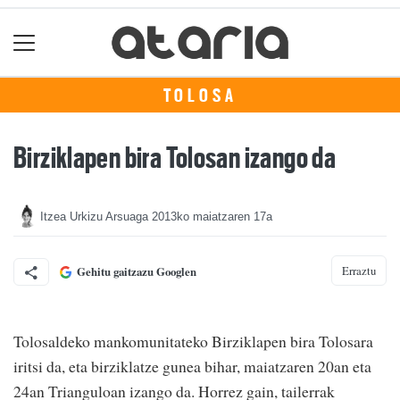
TOLOSA
Birziklapen bira Tolosan izango da
Itzea Urkizu Arsuaga
2013ko maiatzaren 17a
Erraztu
Gehitu gaitzazu Googlen
Tolosaldeko mankomunitateko Birziklapen bira Tolosara
iritsi da, eta birziklatze gunea bihar, maiatzaren 20an eta
24an Trianguloan izango da. Horrez gain, tailerrak