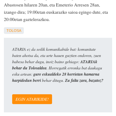
Abastosen hilaren 20an, eta Emeterio Arresen 28an,
izango dira; 19:00etan euskarazko saioa egingo dute, eta
20:00etan gaztelerazkoa.
TOLOSA
ATARIA ez da soilik komunikabide bat: komunitate
baten ahotsa da, eta urte hauen guztien ondoren, zuen
babesa behar dugu, inoiz baino gehiago:
ATARIAk
behar du Tolosaldea
. Horregatik erronka bat daukagu
esku artean:
gure eskualdeko 28 herrietan hamarna
harpidedun berri
behar ditugu.
Zu falta zara, bazatoz?
EGIN ATARIKIDE!