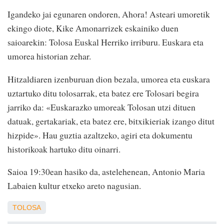
Igandeko jai egunaren ondoren, Ahora! Asteari umoretik
ekingo diote, Kike Amonarrizek eskainiko duen
saioarekin: Tolosa Euskal Herriko irriburu. Euskara eta
umorea historian zehar.
Hitzaldiaren izenburuan dion bezala, umorea eta euskara
uztartuko ditu tolosarrak, eta batez ere Tolosari begira
jarriko da: «Euskarazko umoreak Tolosan utzi dituen
datuak, gertakariak, eta batez ere, bitxikieriak izango ditut
hizpide». Hau guztia azaltzeko, agiri eta dokumentu
historikoak hartuko ditu oinarri.
Saioa 19:30ean hasiko da, astelehenean, Antonio Maria
Labaien kultur etxeko areto nagusian.
TOLOSA