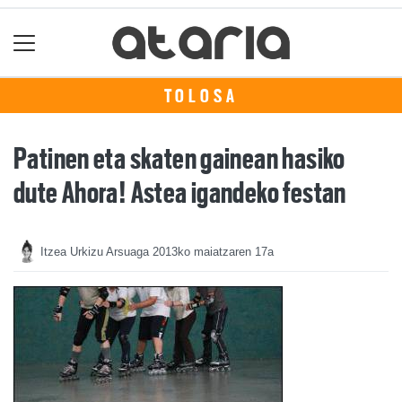
TOLOSA
Patinen eta skaten gainean hasiko
dute Ahora! Astea igandeko festan
Itzea Urkizu Arsuaga
2013ko maiatzaren 17a