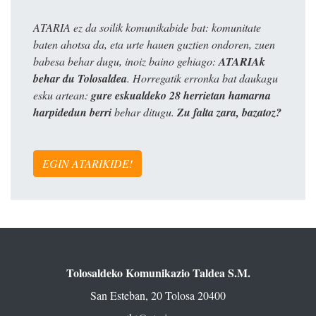
ATARIA ez da soilik komunikabide bat: komunitate
baten ahotsa da, eta urte hauen guztien ondoren, zuen
babesa behar dugu, inoiz baino gehiago:
ATARIAk
behar du Tolosaldea
. Horregatik erronka bat daukagu
esku artean:
gure eskualdeko 28 herrietan hamarna
harpidedun berri
behar ditugu.
Zu falta zara, bazatoz?
EGIN ATARIKIDE!
Tolosaldeko Komunikazio Taldea S.M.
San Esteban, 20 Tolosa 20400