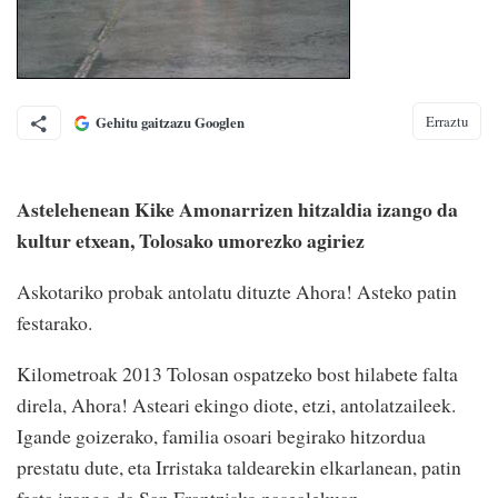
Erraztu
Gehitu gaitzazu Googlen
Astelehenean Kike Amonarrizen hitzaldia izango da
kultur etxean, Tolosako umorezko agiriez
Askotariko probak antolatu dituzte Ahora! Asteko patin
festarako.
Kilometroak 2013 Tolosan ospatzeko bost hilabete falta
direla, Ahora! Asteari ekingo diote, etzi, antolatzaileek.
Igande goizerako, familia osoari begirako hitzordua
prestatu dute, eta Irristaka taldearekin elkarlanean, patin
festa izango da San Frantzisko pasealekuan.