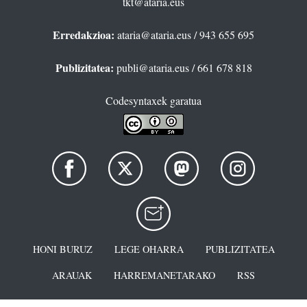
tkt@ataria.eus
Erredakzioa:
ataria@ataria.eus
/ 943 655 695
Publizitatea:
publi@ataria.eus
/ 661 678 818
Codesyntaxek garatua
HONI BURUZ
LEGE OHARRA
PUBLIZITATEA
ARAUAK
HARREMANETARAKO
RSS