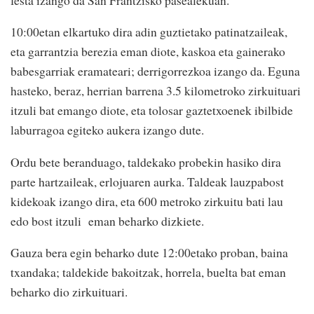
10:00etan elkartuko dira adin guztietako patinatzaileak,
eta garrantzia berezia eman diote, kaskoa eta gainerako
babesgarriak eramateari; derrigorrezkoa izango da. Eguna
hasteko, beraz, herrian barrena 3.5 kilometroko zirkuituari
itzuli bat emango diote, eta tolosar gaztetxoenek ibilbide
laburragoa egiteko aukera izango dute.
Ordu bete beranduago, taldekako probekin hasiko dira
parte hartzaileak, erlojuaren aurka. Taldeak lauzpabost
kidekoak izango dira, eta 600 metroko zirkuitu bati lau
edo bost itzuli eman beharko dizkiete.
Gauza bera egin beharko dute 12:00etako proban, baina
txandaka; taldekide bakoitzak, horrela, buelta bat eman
beharko dio zirkuituari.