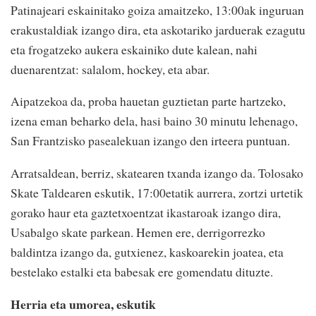
Patinajeari eskainitako goiza amaitzeko, 13:00ak inguruan
erakustaldiak izango dira, eta askotariko jarduerak ezagutu
eta frogatzeko aukera eskainiko dute kalean, nahi
duenarentzat: salalom, hockey, eta abar.
Aipatzekoa da, proba hauetan guztietan parte hartzeko,
izena eman beharko dela, hasi baino 30 minutu lehenago,
San Frantzisko pasealekuan izango den irteera puntuan.
Arratsaldean, berriz, skatearen txanda izango da. Tolosako
Skate Taldearen eskutik, 17:00etatik aurrera, zortzi urtetik
gorako haur eta gaztetxoentzat ikastaroak izango dira,
Usabalgo skate parkean. Hemen ere, derrigorrezko
baldintza izango da, gutxienez, kaskoarekin joatea, eta
bestelako estalki eta babesak ere gomendatu dituzte.
Herria eta umorea, eskutik