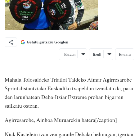
Gehitu gaitzazu Googlen
Entzun
Itzuli
Erraztu
Mahala Tolosaldeko Triatloi Taldeko Aimar Agirresarobe
Sprint distantziako Euskadiko txapeldun izendatu da, pasa
den larunbatean Deba-Itziar Extreme proban bigarren
sailkatu ostean.
Agirresarobe, Ainhoa Muruarekin batera[/caption]
Nick Kastelein izan zen garaile Debako helmugan, igerian