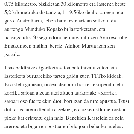
0,75 kilometro, bizikletan 30 kilometro eta lasterka beste
5,2 kilometroko distantzia, 1:19:56ko denboran egin eta
gero. Australiarra, lehen hamarren artean sailkatu da
aurtengo Munduko Kopako bi lasterketetan, eta
harengandik 50 segundora helmugaratu zen Agirresarobe.
Emakumeen mailan, berriz, Ainhoa Murua izan zen
garaile.
Itsas baldintzek igeriketa saioa baldintzatu zuten, eta
lasterketa buruarekiko tartea galdu zuen TTTko kideak.
Bizikleta gainean, ordea, denbora hori errekuperatu, eta
korrika saioan atzean utzi zituen aurkariak: «Korrika
saioari oso fuerte ekin diot, hori izan da nire apustua. Ikusi
dut tartea atera diedala atzekoei, eta azken kilometroetan
pixka bat erlaxatu egin naiz. Banekien Kastelein ez zela
arerioa eta bigarren postuaren bila joan beharko nuela».