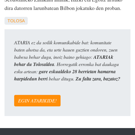
dira datorren larunbatean Bilbon jokatuko den proban.
TOLOSA
ATARIA ez da soilik komunikabide bat: komunitate
baten ahotsa da, eta urte hauen guztien ondoren, zuen
babesa behar dugu, inoiz baino gehiago:
ATARIAk
behar du Tolosaldea
. Horregatik erronka bat daukagu
esku artean:
gure eskualdeko 28 herrietan hamarna
harpidedun berri
behar ditugu.
Zu falta zara, bazatoz?
EGIN ATARIKIDE!