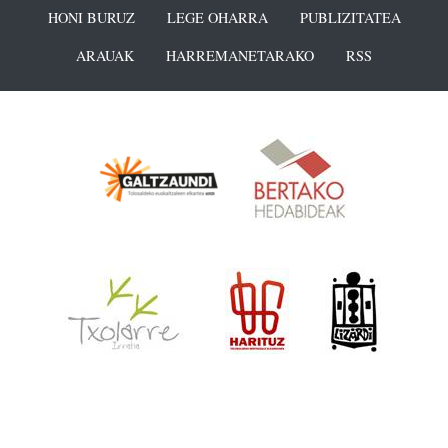
HONI BURUZ
LEGE OHARRA
PUBLIZITATEA
ARAUAK
HARREMANETARAKO
RSS