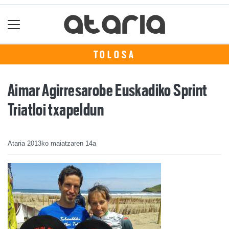
TOLOSA
Aimar Agirresarobe Euskadiko Sprint
Triatloi txapeldun
Ataria
2013ko maiatzaren 14a