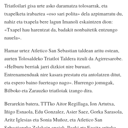
Triatloilari gisa urte asko daramatza tolosarrak, eta
txapelketa irabaztea «oso sari polita» dela azpimarratu du,
nahiz eta txapela bere lagun Imanoli eskaintzen dion:
«Txapel hau harentzat da, badakit nonbaitetik entzungo
nauela».
Hamar urtez Atletico San Sebastian taldean aritu ostean,
aurten Tolosaldeko Triatloi Taldera itzuli da Agirresarobe.
«Helburu berriak jarri dizkiot nire buruari.
Entrenamenduak nire kasara prestatu eta antolatzen ditut,
eta espero baino fuerteago nago». Hurrengo jomugak,
Bilboko eta Zarauzko triatloiak izango dira.
Berarekin batera, TTTko Aitor Regillaga, Ion Artutxa,
Iñigo Esnaola, Edu Gonzalez, Asier Saez, Gorka Sarasola,
Aritz Iglesias eta Sonia Muñoz, eta Atletico San
Sebastianeko Zalakain anaiak, Ilazki eta Egoitz arituko