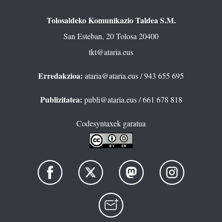
Tolosaldeko Komunikazio Taldea S.M.
San Esteban, 20 Tolosa 20400
tkt@ataria.eus
Erredakzioa:
ataria@ataria.eus
/ 943 655 695
Publizitatea:
publi@ataria.eus
/ 661 678 818
Codesyntaxek garatua