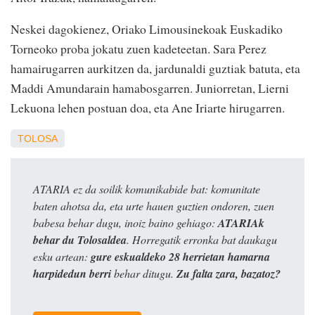
Neskei dagokienez, Oriako Limousinekoak Euskadiko
Torneoko proba jokatu zuen kadeteetan. Sara Perez
hamairugarren aurkitzen da, jardunaldi guztiak batuta, eta
Maddi Amundarain hamabosgarren. Juniorretan, Lierni
Lekuona lehen postuan doa, eta Ane Iriarte hirugarren.
TOLOSA
ATARIA ez da soilik komunikabide bat: komunitate
baten ahotsa da, eta urte hauen guztien ondoren, zuen
babesa behar dugu, inoiz baino gehiago:
ATARIAk
behar du Tolosaldea
. Horregatik erronka bat daukagu
esku artean:
gure eskualdeko 28 herrietan hamarna
harpidedun berri
behar ditugu.
Zu falta zara, bazatoz?