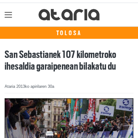
TOLOSA
San Sebastianek 107 kilometroko
ihesaldia garaipenean bilakatu du
Ataria
2013ko apirilaren 30a