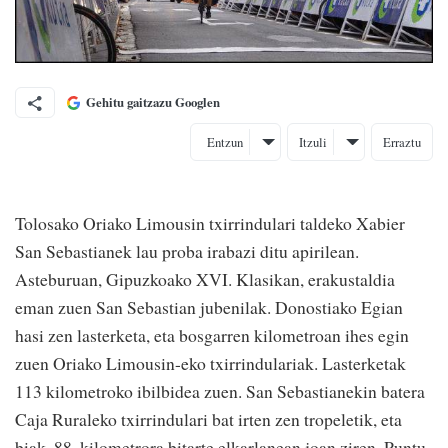
Gehitu gaitzazu Googlen
Entzun
Itzuli
Erraztu
Tolosako Oriako Limousin txirrindulari taldeko Xabier
San Sebastianek lau proba irabazi ditu apirilean.
Asteburuan, Gipuzkoako XVI. Klasikan, erakustaldia
eman zuen San Sebastian jubenilak. Donostiako Egian
hasi zen lasterketa, eta bosgarren kilometroan ihes egin
zuen Oriako Limousin-eko txirrindulariak. Lasterketak
113 kilometroko ibilbidea zuen. San Sebastianekin batera
Caja Ruraleko txirrindulari bat irten zen tropeletik, eta
biak, 88. kilometrora bitarte elkarlanean joan ziren. Puntu