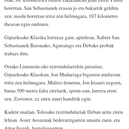
horretan, San Sebastianek erasoa jo eta bakarrik gelditu
zen; modu horretan iritsi zen helmugara, 107 kilometro
ihesean egin ondoren.
Gipuzkoako Klasika lortzeaz gain, apirilean, Xabier San
Sebastianek Baionako, Aguraingo eta Debako probak
irabazi ditu.
Oriako Limousin-eko txirrindulariekin jarraituz,
Gipuzkoako Klasikan, Jon Madariaga bigarren multzoan
iritsi zen helmugara. Multzo honetan, Jon Irisarri zegoen,
baina 500 metro falta zirelarik, sprint-ean, lurrera erori
zen. Zorionez, ez zuen zauri handirik egin.
Kadete mailan, Tolosako txirrindulariak Deban aritu ziren
lehian. Asier Arozenak bederatzigarren amaitu zuen, eta
Aitor Irazuk, hamalaugarren.