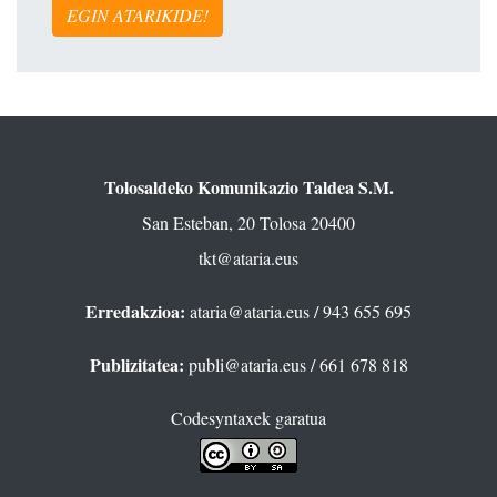
EGIN ATARIKIDE!
Tolosaldeko Komunikazio Taldea S.M.
San Esteban, 20 Tolosa 20400
tkt@ataria.eus
Erredakzioa:
ataria@ataria.eus
/ 943 655 695
Publizitatea:
publi@ataria.eus
/ 661 678 818
Codesyntaxek garatua