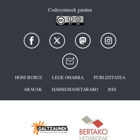
Codesyntaxek garatua
HONI BURUZ
LEGE OHARRA
PUBLIZITATEA
ARAUAK
HARREMANETARAKO
RSS