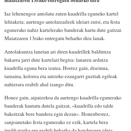
maiatzaren 13rako entregatu beharko dira
Iaz lehenengoz antolatu zuten kuadrilla eguneko kartel
lehiaketa; aurtengo antolatzaileek ideiari eutsi, eta festa
egunerako nahiz kartelerako banderak hartu dute gaitzat.
Maiatzaren 13rako entregatu beharko dira lanak.
Antolakuntza lanetan ari diren kuadrillek baldintza
bakarra jarri dute kartelari begira: lanaren ardatza
kuadrilla eguna bera izatea. Horrez gain, diseinua,
tamaina, kolorea eta antzeko ezaugarri guztiak egileak
nahierara erabili ahal izango ditu.
Honez gain, aipatzekoa da aurtengo kuadrilla egunerako
banderak hautatu dutela gaitzat, «kuadrilla edo talde
bakoitzak bere bandera egin dezan». Honenbestez,
sanjoanetako festa egunerako ez ezik, kartela bera
irudikatzeko ere erabili beharko da banderaren ideia.