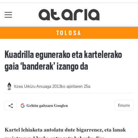
TOLOSA
Kuadrilla egunerako eta kartelerako
gaia ‘banderak’ izango da
Itzea Urkizu Arsuaga
2013ko apirilaren 25a
Erraztu
Gehitu gaitzazu Googlen
Kartel lehiaketa antolatu dute bigarrenez, eta lanak