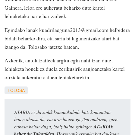
Gainera, leloa ere aukeratu beharko dute kartel
lehiaketako parte hartzaileek.
Egindako lanak kuadrilaeguna2013@gmail.com helbidera
bidali beharko dira, eta saria bi lagunentzako afari bat
izango da, Tolosako jatetxe batean.
Azkenik, antolatzaileek argitu egin nahi izan dute,
lehiaketa honek ez duela zerikusirik sanjoanetako kartel
ofiziala aukeratuko duen lehiaketarekin.
TOLOSA
ATARIA ez da soilik komunikabide bat: komunitate
baten ahotsa da, eta urte hauen guztien ondoren, zuen
babesa behar dugu, inoiz baino gehiago:
ATARIAk
behar du Tolosaldea
. Horregatik erronka bat daukagu