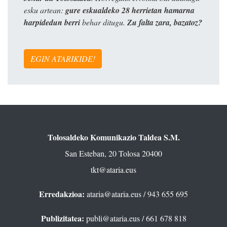
esku artean:
gure eskualdeko 28 herrietan hamarna
harpidedun berri
behar ditugu.
Zu falta zara, bazatoz?
EGIN ATARIKIDE!
Tolosaldeko Komunikazio Taldea S.M.
San Esteban, 20 Tolosa 20400
tkt@ataria.eus
Erredakzioa:
ataria@ataria.eus
/ 943 655 695
Publizitatea:
publi@ataria.eus
/ 661 678 818