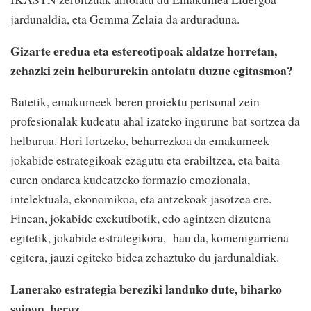
jardunaldia, eta Gemma Zelaia da arduraduna.
Gizarte eredua eta estereotipoak aldatze horretan,
zehazki zein helbururekin antolatu duzue egitasmoa?
Batetik, emakumeek beren proiektu pertsonal zein
profesionalak kudeatu ahal izateko ingurune bat sortzea da
helburua. Hori lortzeko, beharrezkoa da emakumeek
jokabide estrategikoak ezagutu eta erabiltzea, eta baita
euren ondarea kudeatzeko formazio emozionala,
intelektuala, ekonomikoa, eta antzekoak jasotzea ere.
Finean, jokabide exekutibotik, edo agintzen dizutena
egitetik, jokabide estrategikora, hau da, komenigarriena
egitera, jauzi egiteko bidea zehaztuko du jardunaldiak.
Lanerako estrategia bereziki landuko dute, biharko
saioan, beraz.