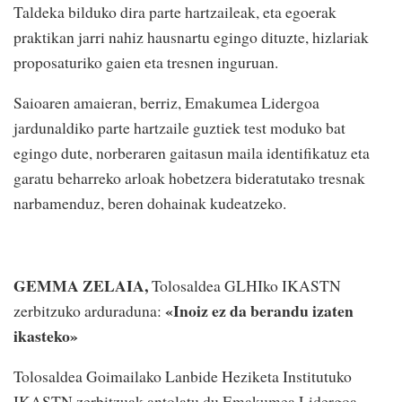
Taldeka bilduko dira parte hartzaileak, eta egoerak
praktikan jarri nahiz hausnartu egingo dituzte, hizlariak
proposaturiko gaien eta tresnen inguruan.
Saioaren amaieran, berriz, Emakumea Lidergoa
jardunaldiko parte hartzaile guztiek test moduko bat
egingo dute, norberaren gaitasun maila identifikatuz eta
garatu beharreko arloak hobetzera bideratutako tresnak
narbamenduz, beren dohainak kudeatzeko.
GEMMA ZELAIA,
Tolosaldea GLHIko IKASTN
«Inoiz ez da berandu izaten
zerbitzuko arduraduna:
ikasteko»
Tolosaldea Goimailako Lanbide Heziketa Institutuko
IKASTN zerbitzuak antolatu du Emakumea Lidergoa