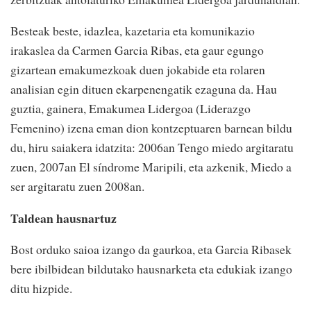
Besteak beste, idazlea, kazetaria eta komunikazio
irakaslea da Carmen Garcia Ribas, eta gaur egungo
gizartean emakumezkoak duen jokabide eta rolaren
analisian egin dituen ekarpenengatik ezaguna da. Hau
guztia, gainera, Emakumea Lidergoa (Liderazgo
Femenino) izena eman dion kontzeptuaren barnean bildu
du, hiru saiakera idatzita: 2006an Tengo miedo argitaratu
zuen, 2007an El síndrome Maripili, eta azkenik, Miedo a
ser argitaratu zuen 2008an.
Taldean hausnartuz
Bost orduko saioa izango da gaurkoa, eta Garcia Ribasek
bere ibilbidean bildutako hausnarketa eta edukiak izango
ditu hizpide.