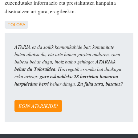
zuzendutako informazio eta prestakuntza kanpaina
diseinatzen ari gara, eragileekin.
TOLOSA
ATARIA ez da soilik komunikabide bat: komunitate
baten ahotsa da, eta urte hauen guztien ondoren, zuen
babesa behar dugu, inoiz baino gehiago:
ATARIAk
behar du Tolosaldea
. Horregatik erronka bat daukagu
esku artean:
gure eskualdeko 28 herrietan hamarna
harpidedun berri
behar ditugu.
Zu falta zara, bazatoz?
EGIN ATARIKIDE!