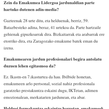
Zein da Emakumea Lidergoa jardunaldian parte
hartuko dutenen adin-media?
Gazteenak 28 urte ditu, eta helduenak, berriz, 59.
Batazbesteko adina, beraz, 41 urtekoa da. Parte hartzaile
gehienak gipuzkoarrak dira. Bizkaitarrak eta arabarrak ere
etorriko dira, eta Zaragozako emakume batek eman du
izena.
Emakumearen jardun profesionalari begira antolatu
duzuen lehen egitasmoa da?
Ez. Ikastn-en 7.ikasturtea da hau. Ibilbide honetan,
emakumeen arlo pertsonal, sozial nahiz profesionala
garatzeko prestakuntza eskaini dugu, IKTetan, adimen
emozionalean, merkatarien jardunean, eta abar.
Helduei formakuntza eskaintze horretan, emakumeek