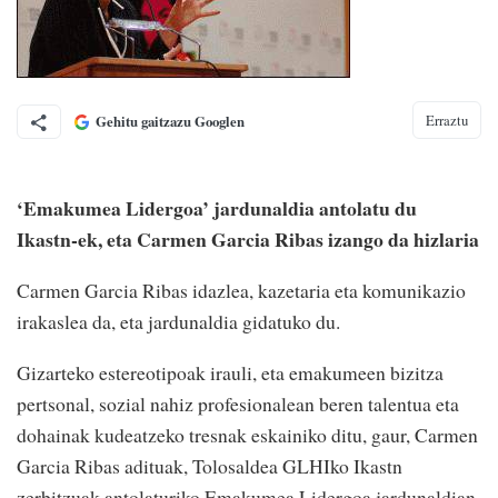
Erraztu
Gehitu gaitzazu Googlen
‘Emakumea Lidergoa’ jardunaldia antolatu du
Ikastn-ek, eta Carmen Garcia Ribas izango da hizlaria
Carmen Garcia Ribas idazlea, kazetaria eta komunikazio
irakaslea da, eta jardunaldia gidatuko du.
Gizarteko estereotipoak irauli, eta emakumeen bizitza
pertsonal, sozial nahiz profesionalean beren talentua eta
dohainak kudeatzeko tresnak eskainiko ditu, gaur, Carmen
Garcia Ribas adituak, Tolosaldea GLHIko Ikastn
zerbitzuak antolaturiko Emakumea Lidergoa jardunaldian.