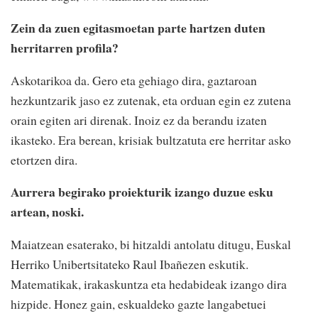
Zein da zuen egitasmoetan parte hartzen duten
herritarren profila?
Askotarikoa da. Gero eta gehiago dira, gaztaroan
hezkuntzarik jaso ez zutenak, eta orduan egin ez zutena
orain egiten ari direnak. Inoiz ez da berandu izaten
ikasteko. Era berean, krisiak bultzatuta ere herritar asko
etortzen dira.
Aurrera begirako proiekturik izango duzue esku
artean, noski.
Maiatzean esaterako, bi hitzaldi antolatu ditugu, Euskal
Herriko Unibertsitateko Raul Ibañezen eskutik.
Matematikak, irakaskuntza eta hedabideak izango dira
hizpide. Honez gain, eskualdeko gazte langabetuei