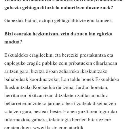
gabezia gehiago dituztela nabaritzen duzue zuek?
Gabeziak baino, oztopo gehiago dituzte emakumeek.
Bizi osorako hezkuntzan, zein da zuen lan egiteko
modua?
Eskualdeko eragileekin, eta bereziki prestakuntza eta
enpleguko eragile publiko zein pribatuekin elkarlanean
aritzen gara, bizitza osoan zeharreko ikaskuntzako
baliabideak koordinatzeko; Lan talde honek Eskualdeko
Ikaskuntzako Kontseilua du izena. Jardun honetan,
herritarren bizitzan izan ditzaketen zailtasun nahiz
beharrei erantzuteko jarduera berritzaileak diseinatzen
saiatzen gara, besteak beste. Honen guztiaren inguruko
informazioa, gainera, teknologia berrien bitartez ere
ematen dugu, www.ikastn.com ataritik.