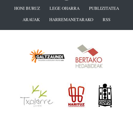
HONI BURUZ
LEGE OHARRA
PUBLIZITATEA
ARAUAK
HARREMANETARAKO
RSS