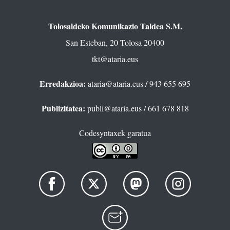
Tolosaldeko Komunikazio Taldea S.M.
San Esteban, 20 Tolosa 20400
tkt@ataria.eus
Erredakzioa:
ataria@ataria.eus
/ 943 655 695
Publizitatea:
publi@ataria.eus
/ 661 678 818
Codesyntaxek garatua