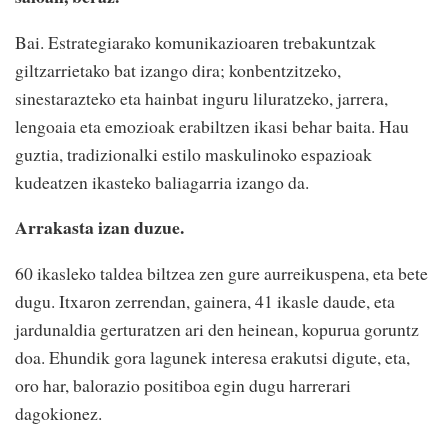
Bai. Estrategiarako komunikazioaren trebakuntzak
giltzarrietako bat izango dira; konbentzitzeko,
sinestarazteko eta hainbat inguru liluratzeko, jarrera,
lengoaia eta emozioak erabiltzen ikasi behar baita. Hau
guztia, tradizionalki estilo maskulinoko espazioak
kudeatzen ikasteko baliagarria izango da.
Arrakasta izan duzue.
60 ikasleko taldea biltzea zen gure aurreikuspena, eta bete
dugu. Itxaron zerrendan, gainera, 41 ikasle daude, eta
jardunaldia gerturatzen ari den heinean, kopurua goruntz
doa. Ehundik gora lagunek interesa erakutsi digute, eta,
oro har, balorazio positiboa egin dugu harrerari
dagokionez.