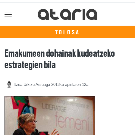
TOLOSA
Emakumeen dohainak kudeatzeko
estrategien bila
Itzea Urkizu Arsuaga
2013ko apirilaren 12a