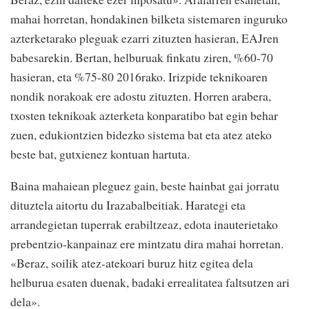
mahai horretan, hondakinen bilketa sistemaren inguruko
azterketarako pleguak ezarri zituzten hasieran, EAJren
babesarekin. Bertan, helburuak finkatu ziren, %60-70
hasieran, eta %75-80 2016rako. Irizpide teknikoaren
nondik norakoak ere adostu zituzten. Horren arabera,
txosten teknikoak azterketa konparatibo bat egin behar
zuen, edukiontzien bidezko sistema bat eta atez ateko
beste bat, gutxienez kontuan hartuta.
Baina mahaiean pleguez gain, beste hainbat gai jorratu
dituztela aitortu du Irazabalbeitiak. Harategi eta
arrandegietan tuperrak erabiltzeaz, edota inauterietako
prebentzio-kanpainaz ere mintzatu dira mahai horretan.
«Beraz, soilik atez-atekoari buruz hitz egitea dela
helburua esaten duenak, badaki errealitatea faltsutzen ari
dela».