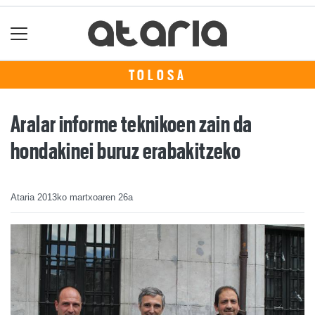
TOLOSA
Aralar informe teknikoen zain da
hondakinei buruz erabakitzeko
Ataria
2013ko martxoaren 26a