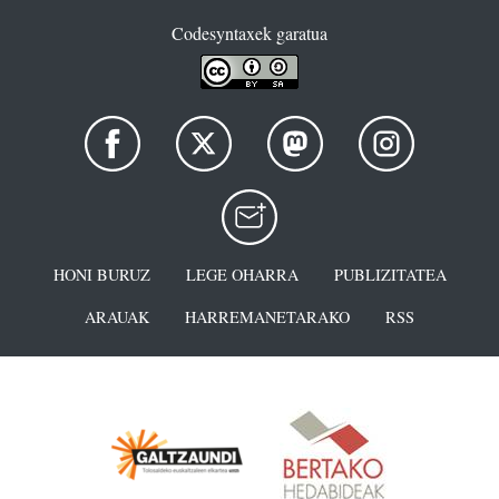
Codesyntaxek garatua
HONI BURUZ
LEGE OHARRA
PUBLIZITATEA
ARAUAK
HARREMANETARAKO
RSS