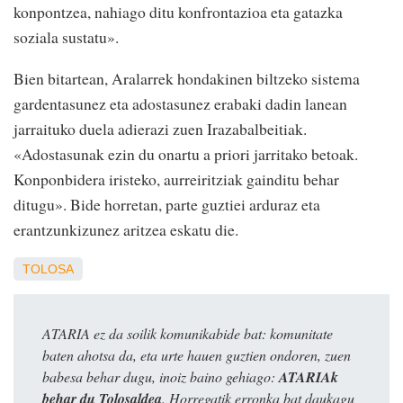
konpontzea, nahiago ditu konfrontazioa eta gatazka
soziala sustatu».
Bien bitartean, Aralarrek hondakinen biltzeko sistema
gardentasunez eta adostasunez erabaki dadin lanean
jarraituko duela adierazi zuen Irazabalbeitiak.
«Adostasunak ezin du onartu a priori jarritako betoak.
Konponbidera iristeko, aurreiritziak gainditu behar
ditugu». Bide horretan, parte guztiei arduraz eta
erantzunkizunez aritzea eskatu die.
TOLOSA
ATARIA ez da soilik komunikabide bat: komunitate
baten ahotsa da, eta urte hauen guztien ondoren, zuen
babesa behar dugu, inoiz baino gehiago:
ATARIAk
behar du Tolosaldea
. Horregatik erronka bat daukagu