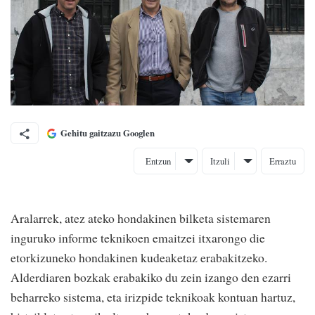
Gehitu gaitzazu Googlen
Entzun
Itzuli
Erraztu
Aralarrek, atez ateko hondakinen bilketa sistemaren
inguruko informe teknikoen emaitzei itxarongo die
etorkizuneko hondakinen kudeaketaz erabakitzeko.
Alderdiaren bozkak erabakiko du zein izango den ezarri
beharreko sistema, eta irizpide teknikoak kontuan hartuz,