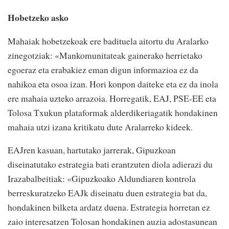
Hobetzeko asko
Mahaiak hobetzekoak ere badituela aitortu du Aralarko
zinegotziak: «Mankomunitateak gainerako herrietako
egoeraz eta erabakiez eman digun informazioa ez da
nahikoa eta osoa izan. Hori konpon daiteke eta ez da inola
ere mahaia uzteko arrazoia. Horregatik, EAJ, PSE-EE eta
Tolosa Txukun plataformak alderdikeriagatik hondakinen
mahaia utzi izana kritikatu dute Aralarreko kideek.
EAJren kasuan, hartutako jarrerak, Gipuzkoan
diseinatutako estrategia bati erantzuten diola adierazi du
Irazabalbeitiak: «Gipuzkoako Aldundiaren kontrola
berreskuratzeko EAJk diseinatu duen estrategia bat da,
hondakinen bilketa ardatz duena. Estrategia horretan ez
zaio interesatzen Tolosan hondakinen auzia adostasunean