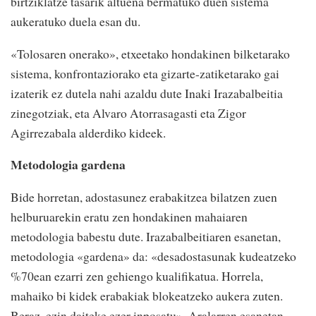
birtziklatze tasarik altuena bermatuko duen sistema
aukeratuko duela esan du.
«Tolosaren onerako», etxeetako hondakinen bilketarako
sistema, konfrontaziorako eta gizarte-zatiketarako gai
izaterik ez dutela nahi azaldu dute Inaki Irazabalbeitia
zinegotziak, eta Alvaro Atorrasagasti eta Zigor
Agirrezabala alderdiko kideek.
Metodologia gardena
Bide horretan, adostasunez erabakitzea bilatzen zuen
helburuarekin eratu zen hondakinen mahaiaren
metodologia babestu dute. Irazabalbeitiaren esanetan,
metodologia «gardena» da: «desadostasunak kudeatzeko
%70ean ezarri zen gehiengo kualifikatua. Horrela,
mahaiko bi kidek erabakiak blokeatzeko aukera zuten.
Beraz, ezin daiteke ezer inposatu». Aralarren esanetan,