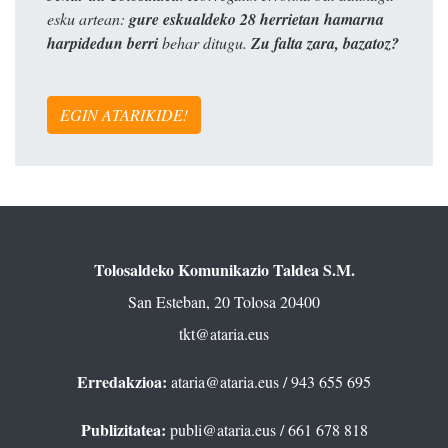
esku artean:
gure eskualdeko 28 herrietan hamarna
harpidedun berri
behar ditugu.
Zu falta zara, bazatoz?
EGIN ATARIKIDE!
Tolosaldeko Komunikazio Taldea S.M.
San Esteban, 20 Tolosa 20400
tkt@ataria.eus
Erredakzioa:
ataria@ataria.eus
/ 943 655 695
Publizitatea:
publi@ataria.eus
/ 661 678 818