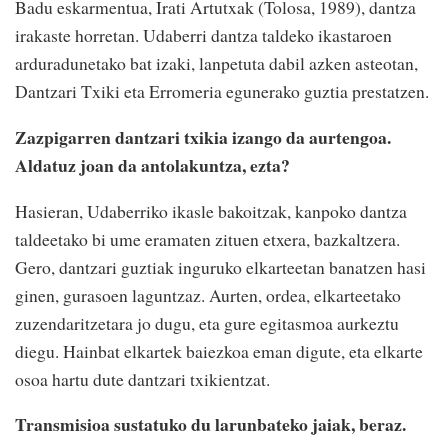
Badu eskarmentua, Irati Artutxak (Tolosa, 1989), dantza
irakaste horretan. Udaberri dantza taldeko ikastaroen
arduradunetako bat izaki, lanpetuta dabil azken asteotan,
Dantzari Txiki eta Erromeria egunerako guztia prestatzen.
Zazpigarren dantzari txikia izango da aurtengoa.
Aldatuz joan da antolakuntza, ezta?
Hasieran, Udaberriko ikasle bakoitzak, kanpoko dantza
taldeetako bi ume eramaten zituen etxera, bazkaltzera.
Gero, dantzari guztiak inguruko elkarteetan banatzen hasi
ginen, gurasoen laguntzaz. Aurten, ordea, elkarteetako
zuzendaritzetara jo dugu, eta gure egitasmoa aurkeztu
diegu. Hainbat elkartek baiezkoa eman digute, eta elkarte
osoa hartu dute dantzari txikientzat.
Transmisioa sustatuko du larunbateko jaiak, beraz.