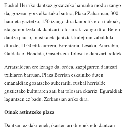
Euskal Herriko dantzez gozatzeko hamaika modu izango
da, goizean goiz elkartuko baitira, Plaza Zaharrean, 300
haur eta gaztetxo; 150 izango dira kanpotik etorritakoak,
eta gainontzekoak dantzari tolosarrak izango dira. Beren
dantza pauso, musika eta jantziak kalejiran zabalduko
dituzte, 11:30etik aurrera, Errenteria, Lesaka, Atarrabia,
Galdakao, Hendaia, Gasteiz eta Tolosako dantzari txikiek.
Arratsaldean ere izango da, ordea, zazpigarren dantzari
txikiaren barruan, Plaza Berrian eskainiko duten
emanaldiaz gozatzeko aukerarik, euskal herrialde
guztietako kulturaren zati bat tolosara ekarriz. Eguraldiak
laguntzen ez badu, Zerkausian ariko dira.
Oinak astintzeko plaza
Dantzan ez dakitenek, ikasten ari direnek edo dantzari