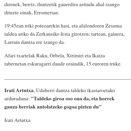
direnek, berriz, iluntzetik gauerdira astindu ahal izango
dituzte oinak, Erromerian.
19:45ean triki poteoarekin hasi, eta afalondoren Zesuma
taldea ariko da Zerkausiko festa girotzen; tartean, gainera,
Larrain dantza ere izango da.
Afari txartelak Raku, Orbela, Xirimiri eta Ikatza
tabernetan eskuragarri daude oraindik, 15 euroren truke.
________________________________________________
Irati Artutxa
, Udaberri dantza taldeko ikastaroetako
"Taldeko giroa oso ona da, eta horrek
arduraduna:
gauza berriak antolatzeko gogoa pizten du"
Irati Artutxa