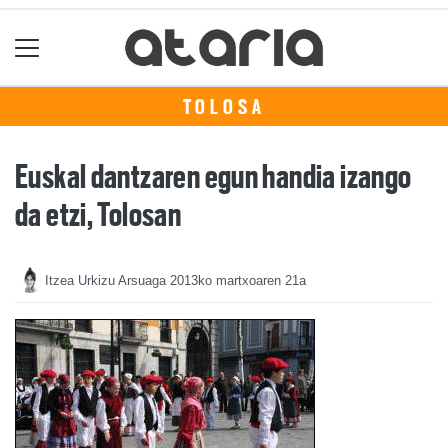
TOLOSA
Euskal dantzaren egun handia izango
da etzi, Tolosan
Itzea Urkizu Arsuaga
2013ko martxoaren 21a