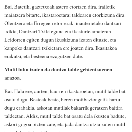
Bai. Batetik, gaztetxoak astero etortzen dira, irailetik
maiatzera bitarte, ikastaroetara; taldearen etorkizuna dira.
Olentzero eta Erregeen etorrerak, inauterietako dantzari
txikia, Dantzari Txiki eguna eta ikasturte amaieran
Leidorren egiten dugun ikuskizuna izaten dituzte, eta
kanpoko dantzari txikietara ere joaten dira. Ikasitakoa
erakutsi, eta besteena ezagutzen dute.
Mutil falta izaten da dantza talde gehientsuenen
arazoa.
Bai. Hala ere, aurten, haurren ikastaroetan, mutil talde bat
osatu dugu. Besteak beste, beren motibazioagatik hartu
dugu erabakia, askotan mutilak bakarrik geratzen baitira
taldeetan. Aldiz, mutil talde bat osatu dela ikusten badute,
askori gogoa pizten zaie, eta jada dantza utzia zuten mutil