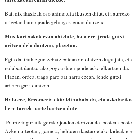
Bai, nik ikasleak oso animatuta ikusten ditut, eta aurreko
urteetan baino jende gehiagok eman du izena.
Musikari askok esan ohi dute, hala ere, jende gutxi
aritzen dela dantzan, plazetan.
Egia da. Guk egun zehatz batean antolatzen dugu jaia, eta
nolabait dantzarako gogoa duen jende asko elkartzen da.
Plazan, ordea, trago pare bat hartu ezean, jende gutxi
aritzen gara dantzan.
Hala ere, Erromeria ekitaldi zabala da, eta askotariko
herritarrek parte hartzen dute.
16 urte ingurutik gorako jendea etortzen da, besteak beste.
Azken urteotan, gainera, helduen ikastaroetako kideak ere