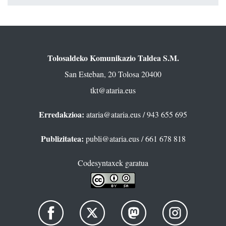
Tolosaldeko Komunikazio Taldea S.M.
San Esteban, 20 Tolosa 20400
tkt@ataria.eus
Erredakzioa:
ataria@ataria.eus
/ 943 655 695
Publizitatea:
publi@ataria.eus
/ 661 678 818
Codesyntaxek garatua