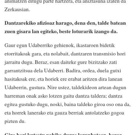
animatzen ditugu parte hartzera, eta aniztasuna izaten da
Zerkausian.
Dantzarekiko afizioaz harago, dena den, talde batean
zuen gisara lan egiteko, beste loturarik izango da.
Gaur egun Udaberriko gehienok, ikastaroen bidetik
etorritakoak gara, eta nolabait, dantzaren transmisio hori
jarraitu dugu. Beraz, esan daiteke gure bizitzako zati
garrantzitsua dela Udaberri. Badira, ordea, duela gutxi
hasitakoak ere, eta horiek ere erabat aritzen dira lanean
Udaberrin, gustura. Nire ustez, taldekideon artean dugun
harreman onak asko lotzen gaitu dantza taldera; dantza
egitea gustuko dugu, noski, baina taldeko giroa oso ona da,
eta horrek lanerako eta gauza berriak antolatzeko gogoa
pizten du.
Giro hori kutsatu nahiko duzue larunbatean, beraz.