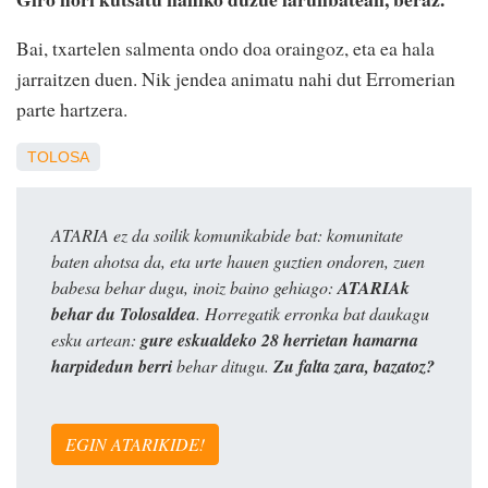
Bai, txartelen salmenta ondo doa oraingoz, eta ea hala
jarraitzen duen. Nik jendea animatu nahi dut Erromerian
parte hartzera.
TOLOSA
ATARIA ez da soilik komunikabide bat: komunitate
baten ahotsa da, eta urte hauen guztien ondoren, zuen
babesa behar dugu, inoiz baino gehiago:
ATARIAk
behar du Tolosaldea
. Horregatik erronka bat daukagu
esku artean:
gure eskualdeko 28 herrietan hamarna
harpidedun berri
behar ditugu.
Zu falta zara, bazatoz?
EGIN ATARIKIDE!