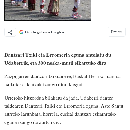
Erraztu
Gehitu gaitzazu Googlen
Dantzari Txiki eta Erromeria eguna antolatu du
Udaberrik, eta 300 neska-mutil elkartuko dira
Zazpigarren dantzari txikian ere, Euskal Herriko hainbat
txokotako dantzak izango dira ikusgai.
Urteroko hitzordua bilakatu da jada, Udaberri dantza
taldearen Dantzari Txiki eta Erromeria eguna. Aste Santu
aurreko larunbata, horrela, euskal dantzari eskainitako
eguna izango da aurten ere.