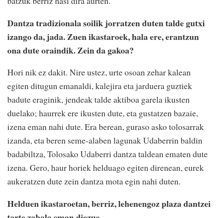
batzuk berriz hasi dira aurten.
Dantza tradizionala soilik jorratzen duten talde gutxi
izango da, jada. Zuen ikastaroek, hala ere, erantzun
ona dute oraindik. Zein da gakoa?
Hori nik ez dakit. Nire ustez, urte osoan zehar kalean
egiten ditugun emanaldi, kalejira eta jarduera guztiek
badute eraginik, jendeak talde aktiboa garela ikusten
duelako; haurrek ere ikusten dute, eta gustatzen bazaie,
izena eman nahi dute. Era berean, guraso asko tolosarrak
izanda, eta beren seme-alaben lagunak Udaberrin baldin
badabiltza, Tolosako Udaberri dantza taldean ematen dute
izena. Gero, haur horiek helduago egiten direnean, eurek
aukeratzen dute zein dantza mota egin nahi duten.
Helduen ikastaroetan, berriz, lehenengoz plaza dantzei
tarte zabala eman diezue.