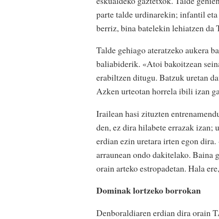
eskualdeko gaztetxok. Talde gehien
parte talde urdinarekin; infantil et
berriz, bina batelekin lehiatzen da
Talde gehiago ateratzeko aukera bal
baliabiderik. «Atoi bakoitzean sei
erabiltzen ditugu. Batzuk uretan d
Azken urteotan horrela ibili izan ga
Irailean hasi zituzten entrenamend
den, ez dira hilabete errazak izan; 
erdian ezin uretara irten egon dira
arraunean ondo dakitelako. Baina ga
orain arteko estropadetan. Hala ere
Dominak lortzeko borrokan
Denboraldiaren erdian dira orain T