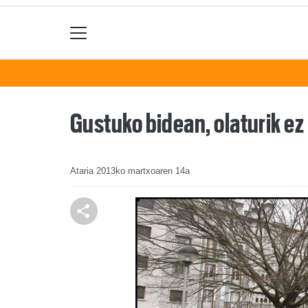
Gustuko bidean, olaturik ez
Ataria
2013ko martxoaren 14a