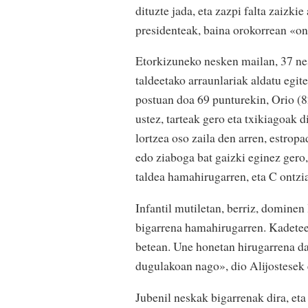
dituzte jada, eta zazpi falta zaizki
presidenteak, baina orokorrean «ona
Etorkizuneko nesken mailan, 37 nes
taldeetako arraunlariak aldatu egit
postuan doa 69 punturekin, Orio (82
ustez, tarteak gero eta txikiagoak
lortzea oso zaila den arren, estrop
edo ziaboga bat gaizki eginez gero,
taldea hamahirugarren, eta C ontzi
Infantil mutiletan, berriz, dominen 
bigarrena hamahirugarren. Kadetee
betean. Une honetan hirugarrena da 
dugulakoan nago», dio Alijostesek 
Jubenil neskak bigarrenak dira, et