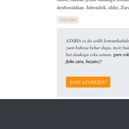
denboraldian. Jubenilek, aldiz, Zar
TOLOSA
ATARIA ez da soilik komunikabide 
zuen babesa behar dugu, inoiz ba
bat daukagu esku artean:
gure es
falta zara, bazatoz?
EGIN ATARIKIDE!