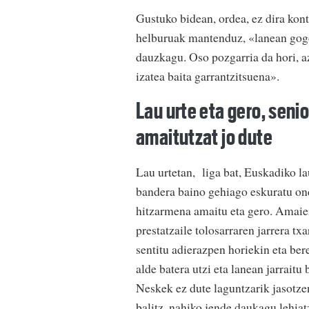
Gustuko bidean, ordea, ez dira kon
helburuak mantenduz, «lanean gogor»
dauzkagu. Oso pozgarria da hori, a
izatea baita garrantzitsuena».
Lau urte eta gero, seni
amaitutzat jo dute
Lau urtetan, liga bat, Euskadiko l
bandera baino gehiago eskuratu ond
hitzarmena amaitu eta gero. Amaier
prestatzaile tolosarraren jarrera txa
sentitu adierazpen horiekin eta ber
alde batera utzi eta lanean jarraitu
Neskek ez dute laguntzarik jasotze
balitz, nahiko jende daukagu lehia