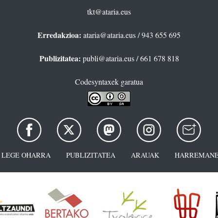
tkt@ataria.eus
Erredakzioa:
ataria@ataria.eus
/ 943 655 695
Publizitatea:
publi@ataria.eus
/ 661 678 818
Codesyntaxek garatua
LEGE OHARRA
PUBLIZITATEA
ARAUAK
HARREMANE