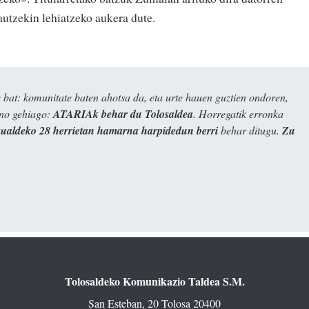
autzekin lehiatzeko aukera dute.
bat: komunitate baten ahotsa da, eta urte hauen guztien ondoren,
ino gehiago:
ATARIAk behar du Tolosaldea
. Horregatik erronka
kualdeko 28 herrietan hamarna harpidedun berri
behar ditugu.
Zu
Tolosaldeko Komunikazio Taldea S.M.
San Esteban, 20 Tolosa 20400