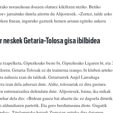
trako noranzkoan doazen olatuez kikiltzen utziko. Betiko
 jarraituko dutela aitortu du Alijostesek. «Zortez, talde asko
zken finean, inguruko gazteek hemen arraun egiteko aukera
or neskek Getaria-Tolosa gisa ibilbidea
au txapelketa, Gipuzkoako beste bi, Gipuzkoako Ligaren bi, eta 
oren, Getaria-Tolosak ez du trainerua izango, bi kluben arteko
a nahasia izan du taldeak. Getariarrek Anjel Larrañaga
rra izan dela adierazi dute. Aldiz, tolosarrak ez dira gustura
en entrenatzailea defendatu dute. Alijostesek, baina, ika mikak
 behar dela dio: «Bidean gauza bat ahaztu da: ez dagoela dirurik
n aldundiaren partetik. Eta gero berdintasuna diote. Gugatik
tzeko». Titularretako batzuk Zumaian arituko dira datorren