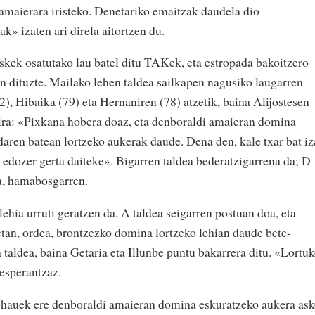
e amaierara iristeko. Denetariko emaitzak daudela dio
k» izaten ari direla aitortzen du.
kek osatutako lau batel ditu TAKek, eta estropada bakoitzero
en dituzte. Mailako lehen taldea sailkapen nagusiko laugarren
), Hibaika (79) eta Hernaniren (78) atzetik, baina Alijostesen
 dira: «Pixkana hobera doaz, eta denboraldi amaieran domina
adaren batean lortzeko aukerak daude. Dena den, kale txar bat i
 edozer gerta daiteke». Bigarren taldea bederatzigarrena da; D
a, hamabosgarren.
lehia urruti geratzen da. A taldea seigarren postuan doa, eta
tan, ordea, brontzezko domina lortzeko lehian daude bete-
taldea, baina Getaria eta Illunbe puntu bakarrera ditu. «Lortu
esperantzaz.
a hauek ere denboraldi amaieran domina eskuratzeko aukera as