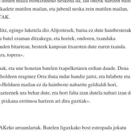
 dituen maila etorkizuneko neskena da, lau ontzik hartzen bait
a kadete mutilen mailan, eta jubenil neska zein mutilen mailan,
 TAK.
itz, egingo luketela dio Alijostesek, baina ez dute hainbestera
na batel eraman ditzakegu, eta horiek, ondoren, txandaka
auden bitartean, besteek kanpoan itxaroten dute euren txanda.
ra, topera».
uak, eta une honetan batelen txapelketaren erdian daude. Dena
uholdeen eraginez Oria ibaia indar handiz jaitsi, eta hilabete eta
. «Helduen mailan ez da hainbeste nabaritu geldialdi hori,
zteenek ura behar dute, eta hori falta izan dutela nabari izan d
, pixkana erritmoa hartzen ari dira guztiak».
AKeko arraunlariak. Batelen ligaxkako bost estropada jokatu