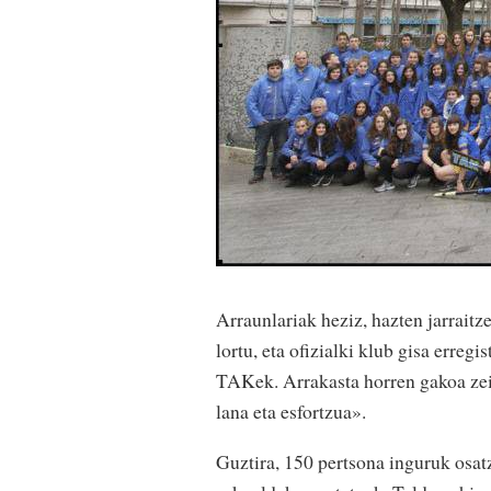
Arraunlariak heziz, hazten jarrai
lortu, eta ofizialki klub gisa erreg
TAKek. Arrakasta horren gakoa zei
lana eta esfortzua».
Guztira, 150 pertsona inguruk osa