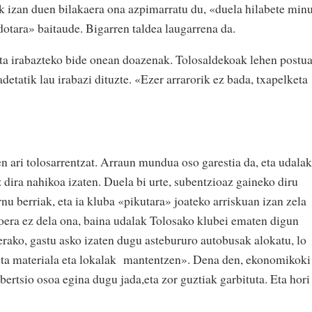
ak izan duen bilakaera ona azpimarratu du, «duela hilabete min
dotara» baitaude. Bigarren taldea laugarrena da.
eta irabazteko bide onean doazenak. Tolosaldekoak lehen postu
adetatik lau irabazi dituzte. «Ezer arrarorik ez bada, txapelketa
en ari tolosarrentzat. Arraun mundua oso garestia da, eta udalak
 dira nahikoa izaten. Duela bi urte, subentzioaz gaineko diru
nu berriak, eta ia kluba «pikutara» joateko arriskuan izan zela
goera ez dela ona, baina udalak Tolosako klubei ematen digun
terako, gastu asko izaten dugu astebururo autobusak alokatu, lo
 eta materiala eta lokalak mantentzen». Dena den, ekonomikoki
ertsio osoa egina dugu jada,eta zor guztiak garbituta. Eta hori