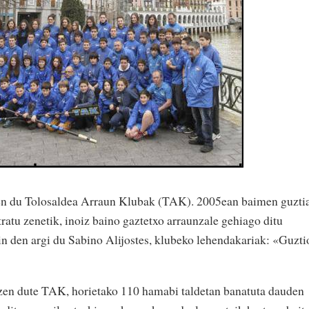
tzen du Tolosaldea Arraun Klubak (TAK). 2005ean baimen guzti
istratu zenetik, inoiz baino gaztetxo arraunzale gehiago ditu
n den argi du Sabino Alijostes, klubeko lehendakariak: «Guzti
tzen dute TAK, horietako 110 hamabi taldetan banatuta dauden