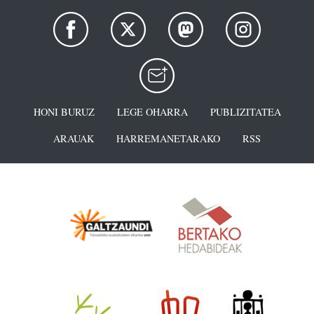
HONI BURUZ
LEGE OHARRA
PUBLIZITATEA
ARAUAK
HARREMANETARAKO
RSS