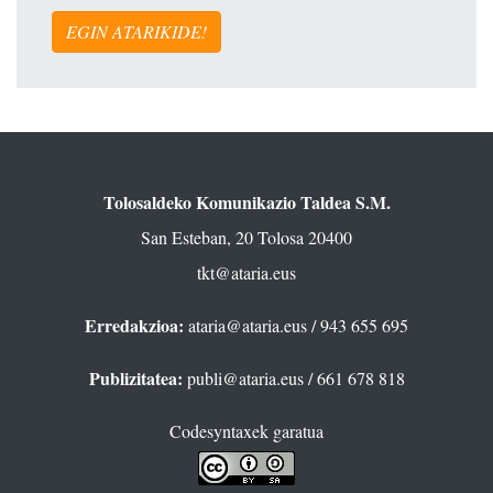
EGIN ATARIKIDE!
Tolosaldeko Komunikazio Taldea S.M.
San Esteban, 20 Tolosa 20400
tkt@ataria.eus
Erredakzioa:
ataria@ataria.eus
/ 943 655 695
Publizitatea:
publi@ataria.eus
/ 661 678 818
Codesyntaxek garatua