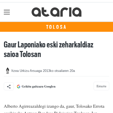
TOLOSA
Gaur Laponiako eski zeharkaldiaz
saioa Tolosan
Itzea Urkizu Arsuaga
2013ko otsailaren 20a
Erraztu
Gehitu gaitzazu Googlen
Alberto Agirreazaldegi izango da, gaur, Tolosako Errota