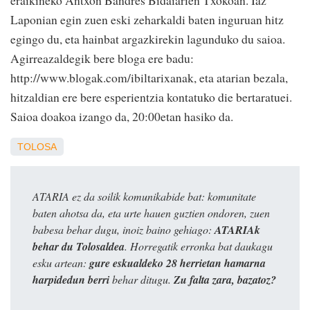
eraikineko Antxon Bandres Bidaiarien Txokoan. Iaz
Laponian egin zuen eski zeharkaldi baten inguruan hitz
egingo du, eta hainbat argazkirekin lagunduko du saioa.
Agirreazaldegik bere bloga ere badu:
http://www.blogak.com/ibiltarixanak, eta atarian bezala,
hitzaldian ere bere esperientzia kontatuko die bertaratuei.
Saioa doakoa izango da, 20:00etan hasiko da.
TOLOSA
ATARIA ez da soilik komunikabide bat: komunitate
baten ahotsa da, eta urte hauen guztien ondoren, zuen
babesa behar dugu, inoiz baino gehiago:
ATARIAk
behar du Tolosaldea
. Horregatik erronka bat daukagu
esku artean:
gure eskualdeko 28 herrietan hamarna
harpidedun berri
behar ditugu.
Zu falta zara, bazatoz?