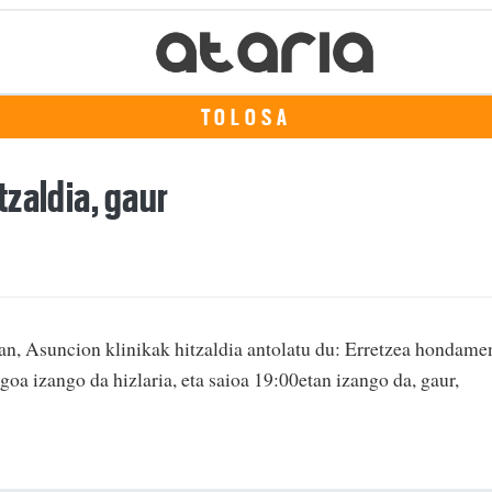
TOLOSA
zaldia, gaur
an, Asuncion klinikak hitzaldia antolatu du: Erretzea hondame
goa izango da hizlaria, eta saioa 19:00etan izango da, gaur,