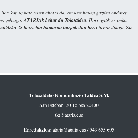
bat: komunitate baten ahotsa da, eta urte hauen guztien ondoren,
ino gehiago:
ATARIAk behar du Tolosaldea
. Horregatik erronka
kualdeko 28 herrietan hamarna harpidedun berri
behar ditugu.
Zu
Tolosaldeko Komunikazio Taldea S.M.
San Esteban, 20 Tolosa 20400
tkt@ataria.eus
Erredakzioa:
ataria@ataria.eus
/ 943 655 695