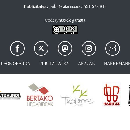
Publizitatea:
publi@ataria.eus
/ 661 678 818
Codesyntaxek garatua
LEGE OHARRA
PUBLIZITATEA
ARAUAK
HARREMANE