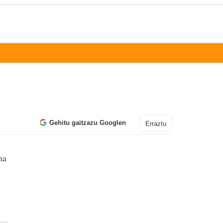
Gehitu gaitzazu Googlen
Erraztu
na