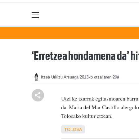
‘Erretzea hondamena da’ hit
Itzea Urkizu Arsuaga
2013ko otsailaren 20a
Utzi ke txarrak egitasmoaren barru
da. Maria del Mar Castillo alergolo
Tolosako kultur etxean.
TOLOSA