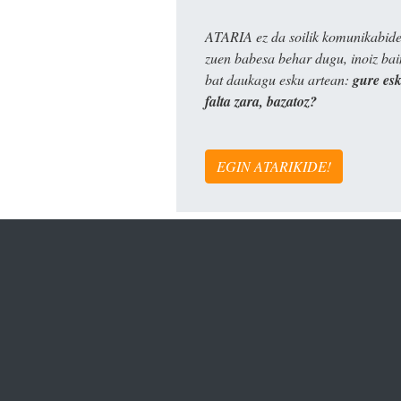
ATARIA ez da soilik komunikabide 
zuen babesa behar dugu, inoiz ba
bat daukagu esku artean:
gure es
falta zara, bazatoz?
EGIN ATARIKIDE!