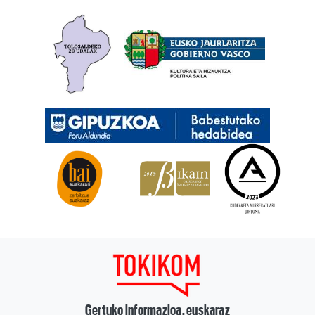
Gertuko informazioa, euskaraz