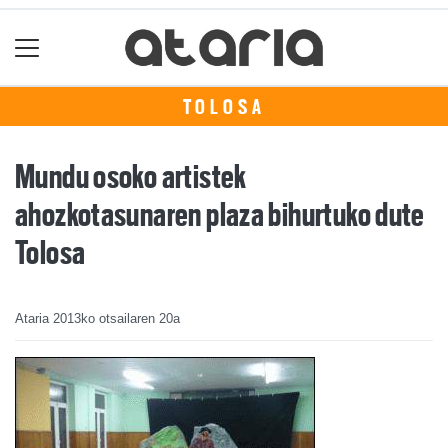
TOLOSA
Mundu osoko artistek
ahozkotasunaren plaza bihurtuko dute
Tolosa
Ataria
2013ko otsailaren 20a