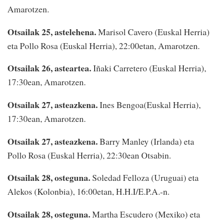
Amarotzen.
Otsailak 25, astelehena.
Marisol Cavero (Euskal Herria)
eta Pollo Rosa (Euskal Herria), 22:00etan, Amarotzen.
Otsailak 26, asteartea.
Iñaki Carretero (Euskal Herria),
17:30ean, Amarotzen.
Otsailak 27, asteazkena.
Ines Bengoa(Euskal Herria),
17:30ean, Amarotzen.
Otsailak 27, asteazkena.
Barry Manley (Irlanda) eta
Pollo Rosa (Euskal Herria), 22:30ean Otsabin.
Otsailak 28, osteguna.
Soledad Felloza (Uruguai) eta
Alekos (Kolonbia), 16:00etan, H.H.I/E.P.A.-n.
Otsailak 28, osteguna.
Martha Escudero (Mexiko) eta