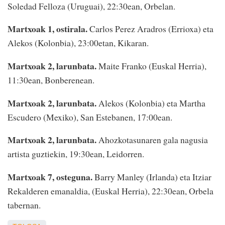
Soledad Felloza (Uruguai), 22:30ean, Orbelan.
Martxoak 1, ostirala.
Carlos Perez Aradros (Errioxa) eta
Alekos (Kolonbia), 23:00etan, Kikaran.
Martxoak 2, larunbata.
Maite Franko (Euskal Herria),
11:30ean, Bonberenean.
Martxoak 2, larunbata.
Alekos (Kolonbia) eta Martha
Escudero (Mexiko), San Estebanen, 17:00ean.
Martxoak 2, larunbata.
Ahozkotasunaren gala nagusia
artista guztiekin, 19:30ean, Leidorren.
Martxoak 7, osteguna.
Barry Manley (Irlanda) eta Itziar
Rekalderen emanaldia, (Euskal Herria), 22:30ean, Orbela
tabernan.