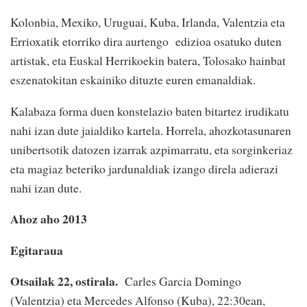
Kolonbia, Mexiko, Uruguai, Kuba, Irlanda, Valentzia eta
Errioxatik etorriko dira aurtengo edizioa osatuko duten
artistak, eta Euskal Herrikoekin batera, Tolosako hainbat
eszenatokitan eskainiko dituzte euren emanaldiak.
Kalabaza forma duen konstelazio baten bitartez irudikatu
nahi izan dute jaialdiko kartela. Horrela, ahozkotasunaren
unibertsotik datozen izarrak azpimarratu, eta sorginkeriaz
eta magiaz beteriko jardunaldiak izango direla adierazi
nahi izan dute.
Ahoz aho 2013
Egitaraua
Otsailak 22, ostirala.
Carles Garcia Domingo
(Valentzia) eta Mercedes Alfonso (Kuba), 22:30ean,