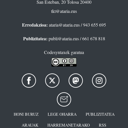
San Esteban, 20 Tolosa 20400
tkt@ataria.eus
Erredakzioa:
ataria@ataria.eus
/ 943 655 695
Publizitatea:
publi@ataria.eus
/ 661 678 818
Codesyntaxek garatua
HONI BURUZ
LEGE OHARRA
PUBLIZITATEA
ARAUAK
HARREMANETARAKO
RSS