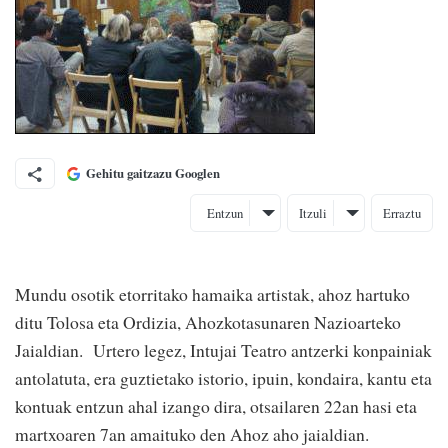
Gehitu gaitzazu Googlen
Entzun
Itzuli
Erraztu
Mundu osotik etorritako hamaika artistak, ahoz hartuko
ditu Tolosa eta Ordizia, Ahozkotasunaren Nazioarteko
Jaialdian. Urtero legez, Intujai Teatro antzerki konpainiak
antolatuta, era guztietako istorio, ipuin, kondaira, kantu eta
kontuak entzun ahal izango dira, otsailaren 22an hasi eta
martxoaren 7an amaituko den Ahoz aho jaialdian.