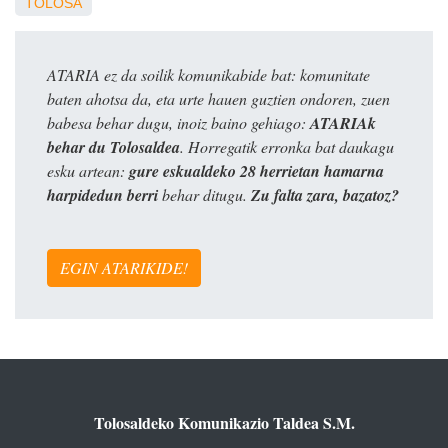
TOLOSA
ATARIA ez da soilik komunikabide bat: komunitate
baten ahotsa da, eta urte hauen guztien ondoren, zuen
babesa behar dugu, inoiz baino gehiago:
ATARIAk
behar du Tolosaldea
. Horregatik erronka bat daukagu
esku artean:
gure eskualdeko 28 herrietan hamarna
harpidedun berri
behar ditugu.
Zu falta zara, bazatoz?
EGIN ATARIKIDE!
Tolosaldeko Komunikazio Taldea S.M.