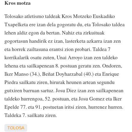
Kros motza
Tolosako atletismo taldeak Kros Motzeko Euskadiko
Txapelketa ere izan dela gogoratu du, eta Tolosako taldea
lehen aldiz egon da bertan. Nahiz eta zirkuituak
gogortasun handirik ez izan, lasterketa azkarra izan zen
eta horrek zailtasuna erantsi zion probari. Taldea 7
korrikalarik osatu zuten, Unai Arroyo izan zen taldeko
lehena eta sailkapenean 8. postuan geratu zen. Ondoren,
Iker Manso (34.), Beñat Doyharzabal (40.) eta Enrique
Piedra sailkatu ziren, hirurak heunen artean segundu
gutxiren barruan sartuz. Josu Diez izan zen sailkapenean
taldeko hurrengoa, 52. postuan, eta Josu Gomez eta Iker
Epelde 77. eta 91. postuetan iritsi ziren, hurrenez hurren.
Taldeka 7. sailkatu ziren.
TOLOSA