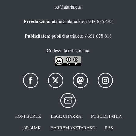
tkt@ataria.eus
Erredakzioa:
ataria@ataria.eus
/ 943 655 695
Publizitatea:
publi@ataria.eus
/ 661 678 818
Codesyntaxek garatua
HONI BURUZ
LEGE OHARRA
PUBLIZITATEA
ARAUAK
HARREMANETARAKO
RSS