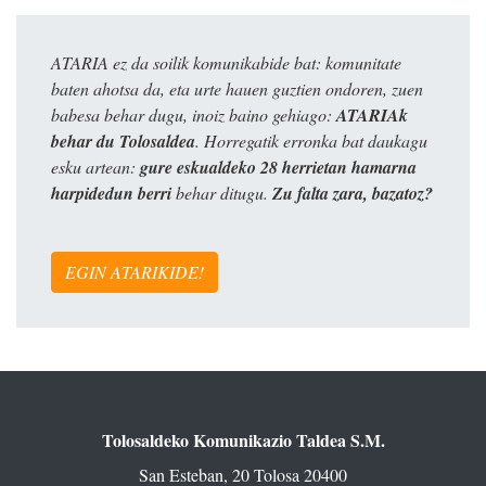
ATARIA ez da soilik komunikabide bat: komunitate
baten ahotsa da, eta urte hauen guztien ondoren, zuen
babesa behar dugu, inoiz baino gehiago:
ATARIAk
behar du Tolosaldea
. Horregatik erronka bat daukagu
esku artean:
gure eskualdeko 28 herrietan hamarna
harpidedun berri
behar ditugu.
Zu falta zara, bazatoz?
EGIN ATARIKIDE!
Tolosaldeko Komunikazio Taldea S.M.
San Esteban, 20 Tolosa 20400