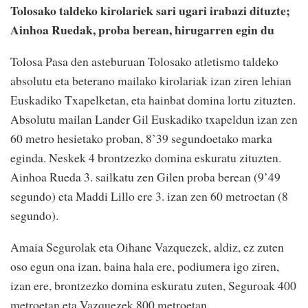
Tolosako taldeko kirolariek sari ugari irabazi dituzte;
Ainhoa Ruedak, proba berean, hirugarren egin du
Tolosa Pasa den asteburuan Tolosako atletismo taldeko
absolutu eta beterano mailako kirolariak izan ziren lehian
Euskadiko Txapelketan, eta hainbat domina lortu zituzten.
Absolutu mailan Lander Gil Euskadiko txapeldun izan zen
60 metro hesietako proban, 8’39 segundoetako marka
eginda. Neskek 4 brontzezko domina eskuratu zituzten.
Ainhoa Rueda 3. sailkatu zen Gilen proba berean (9’49
segundo) eta Maddi Lillo ere 3. izan zen 60 metroetan (8
segundo).
Amaia Segurolak eta Oihane Vazquezek, aldiz, ez zuten
oso egun ona izan, baina hala ere, podiumera igo ziren,
izan ere, brontzezko domina eskuratu zuten, Seguroak 400
metroetan eta Vazquezek 800 metroetan.