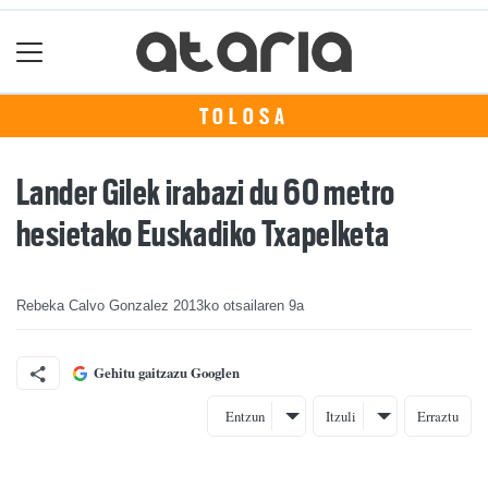
TOLOSA
Lander Gilek irabazi du 60 metro
hesietako Euskadiko Txapelketa
Rebeka Calvo Gonzalez
2013ko otsailaren 9a
Gehitu gaitzazu Googlen
Entzun
Itzuli
Erraztu