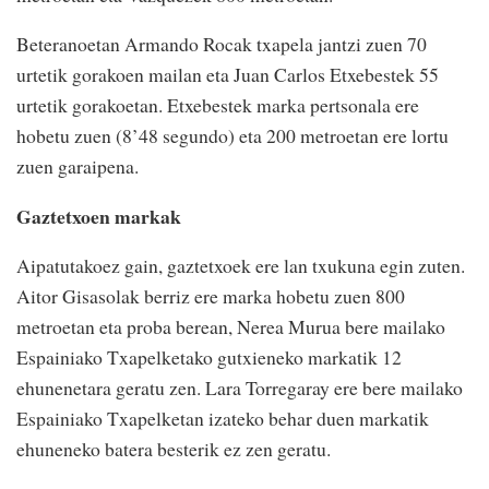
Beteranoetan Armando Rocak txapela jantzi zuen 70
urtetik gorakoen mailan eta Juan Carlos Etxebestek 55
urtetik gorakoetan. Etxebestek marka pertsonala ere
hobetu zuen (8’48 segundo) eta 200 metroetan ere lortu
zuen garaipena.
Gaztetxoen markak
Aipatutakoez gain, gaztetxoek ere lan txukuna egin zuten.
Aitor Gisasolak berriz ere marka hobetu zuen 800
metroetan eta proba berean, Nerea Murua bere mailako
Espainiako Txapelketako gutxieneko markatik 12
ehunenetara geratu zen. Lara Torregaray ere bere mailako
Espainiako Txapelketan izateko behar duen markatik
ehuneneko batera besterik ez zen geratu.