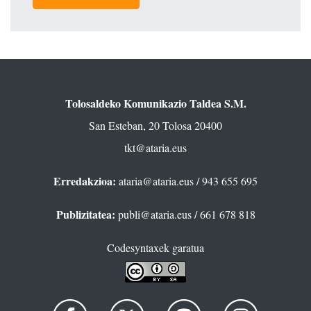
Tolosaldeko Komunikazio Taldea S.M.
San Esteban, 20 Tolosa 20400
tkt@ataria.eus
Erredakzioa:
ataria@ataria.eus
/ 943 655 695
Publizitatea:
publi@ataria.eus
/ 661 678 818
Codesyntaxek garatua