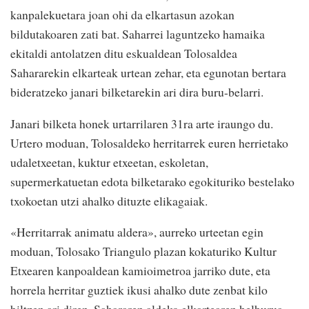
kanpalekuetara joan ohi da elkartasun azokan
bildutakoaren zati bat. Saharrei laguntzeko hamaika
ekitaldi antolatzen ditu eskualdean Tolosaldea
Sahararekin elkarteak urtean zehar, eta egunotan bertara
bideratzeko janari bilketarekin ari dira buru-belarri.
Janari bilketa honek urtarrilaren 31ra arte iraungo du.
Urtero moduan, Tolosaldeko herritarrek euren herrietako
udaletxeetan, kuktur etxeetan, eskoletan,
supermerkatuetan edota bilketarako egokituriko bestelako
txokoetan utzi ahalko dituzte elikagaiak.
«Herritarrak animatu aldera», aurreko urteetan egin
moduan, Tolosako Triangulo plazan kokaturiko Kultur
Etxearen kanpoaldean kamioimetroa jarriko dute, eta
horrela herritar guztiek ikusi ahalko dute zenbat kilo