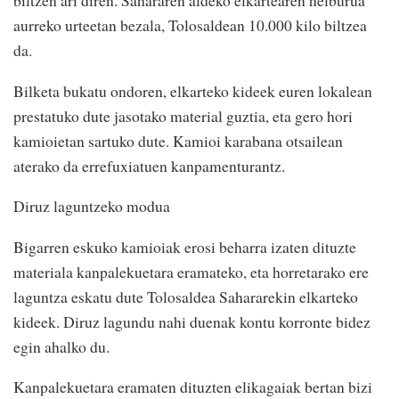
biltzen ari diren. Sahararen aldeko elkartearen helburua
aurreko urteetan bezala, Tolosaldean 10.000 kilo biltzea
da.
Bilketa bukatu ondoren, elkarteko kideek euren lokalean
prestatuko dute jasotako material guztia, eta gero hori
kamioietan sartuko dute. Kamioi karabana otsailean
aterako da errefuxiatuen kanpamenturantz.
Diruz laguntzeko modua
Bigarren eskuko kamioiak erosi beharra izaten dituzte
materiala kanpalekuetara eramateko, eta horretarako ere
laguntza eskatu dute Tolosaldea Sahararekin elkarteko
kideek. Diruz lagundu nahi duenak kontu korronte bidez
egin ahalko du.
Kanpalekuetara eramaten dituzten elikagaiak bertan bizi