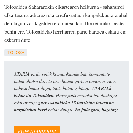
Tolosaldea Sahararekin elkartearen helburua «sahararrei
elkartasuna adierazi eta errefuxiatuen kanpalekuetara ahal
den laguntzarik gehien eramatea da». Horretarako, beste
behin ere, Tolosaldeko herritarren parte hartzea eskatu eta
eskertu dute.
TOLOSA
ATARIA ez da soilik komunikabide bat: komunitate
baten ahotsa da, eta urte hauen guztien ondoren, zuen
babesa behar dugu, inoiz baino gehiago:
ATARIAk
behar du Tolosaldea
. Horregatik erronka bat daukagu
esku artean:
gure eskualdeko 28 herrietan hamarna
harpidedun berri
behar ditugu.
Zu falta zara, bazatoz?
EGIN ATARIKIDE!