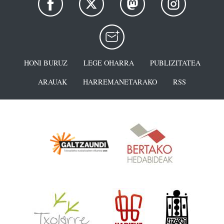
HONI BURUZ
LEGE OHARRA
PUBLIZITATEA
ARAUAK
HARREMANETARAKO
RSS