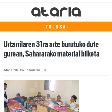
TOLOSA
Urtarrilaren 31ra arte burutuko dute
gurean, Sahararako material bilketa
Ataria
2013ko urtarrilaren 10a