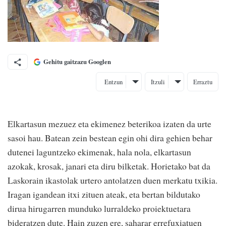
Gehitu gaitzazu Googlen
Entzun
Itzuli
Erraztu
Elkartasun mezuez eta ekimenez beterikoa izaten da urte
sasoi hau. Batean zein bestean egin ohi dira gehien behar
dutenei laguntzeko ekimenak, hala nola, elkartasun
azokak, krosak, janari eta diru bilketak. Horietako bat da
Laskorain ikastolak urtero antolatzen duen merkatu txikia.
Iragan igandean itxi zituen ateak, eta bertan bildutako
dirua hirugarren munduko lurraldeko proiektuetara
bideratzen dute. Hain zuzen ere, saharar errefuxiatuen