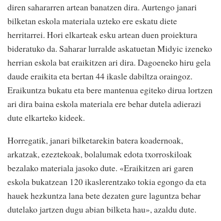
diren sahararren artean banatzen dira. Aurtengo janari
bilketan eskola materiala uzteko ere eskatu diete
herritarrei. Hori elkarteak esku artean duen proiektura
bideratuko da. Saharar lurralde askatuetan Midyic izeneko
herrian eskola bat eraikitzen ari dira. Dagoeneko hiru gela
daude eraikita eta bertan 44 ikasle dabiltza oraingoz.
Eraikuntza bukatu eta bere mantenua egiteko dirua lortzen
ari dira baina eskola materiala ere behar dutela adierazi
dute elkarteko kideek.
Horregatik, janari bilketarekin batera koadernoak,
arkatzak, ezeztekoak, bolalumak edota txorroskiloak
bezalako materiala jasoko dute. «Eraikitzen ari garen
eskola bukatzean 120 ikaslerentzako tokia egongo da eta
hauek hezkuntza lana bete dezaten gure laguntza behar
dutelako jartzen dugu abian bilketa hau», azaldu dute.