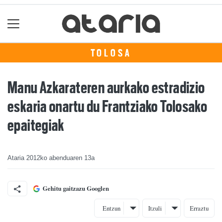
TOLOSA
Manu Azkarateren aurkako estradizio
eskaria onartu du Frantziako Tolosako
epaitegiak
Ataria
2012ko abenduaren 13a
Gehitu gaitzazu Googlen
Entzun
Itzuli
Erraztu