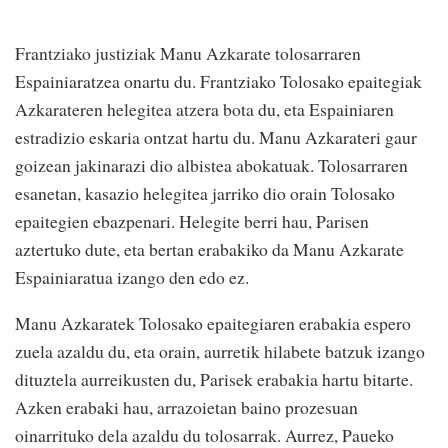
Frantziako justiziak Manu Azkarate tolosarraren
Espainiaratzea onartu du. Frantziako Tolosako epaitegiak
Azkarateren helegitea atzera bota du, eta Espainiaren
estradizio eskaria ontzat hartu du. Manu Azkarateri gaur
goizean jakinarazi dio albistea abokatuak. Tolosarraren
esanetan, kasazio helegitea jarriko dio orain Tolosako
epaitegien ebazpenari. Helegite berri hau, Parisen
aztertuko dute, eta bertan erabakiko da Manu Azkarate
Espainiaratua izango den edo ez.
Manu Azkaratek Tolosako epaitegiaren erabakia espero
zuela azaldu du, eta orain, aurretik hilabete batzuk izango
dituztela aurreikusten du, Parisek erabakia hartu bitarte.
Azken erabaki hau, arrazoietan baino prozesuan
oinarrituko dela azaldu du tolosarrak. Aurrez, Paueko