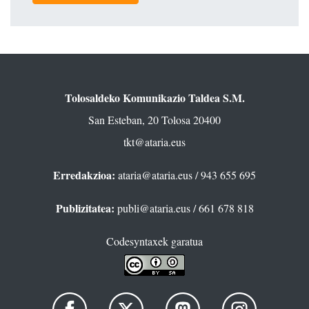
Tolosaldeko Komunikazio Taldea S.M.
San Esteban, 20 Tolosa 20400
tkt@ataria.eus
Erredakzioa:
ataria@ataria.eus
/ 943 655 695
Publizitatea:
publi@ataria.eus
/ 661 678 818
Codesyntaxek garatua