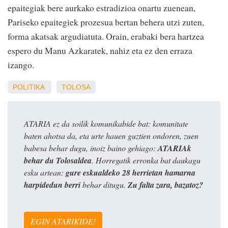
epaitegiak bere aurkako estradizioa onartu zuenean,
Pariseko epaitegiek prozesua bertan behera utzi zuten,
forma akatsak argudiatuta. Orain, erabaki bera hartzea
espero du Manu Azkaratek, nahiz eta ez den erraza
izango.
POLITIKA
TOLOSA
ATARIA ez da soilik komunikabide bat: komunitate
baten ahotsa da, eta urte hauen guztien ondoren, zuen
babesa behar dugu, inoiz baino gehiago:
ATARIAk
behar du Tolosaldea
. Horregatik erronka bat daukagu
esku artean:
gure eskualdeko 28 herrietan hamarna
harpidedun berri
behar ditugu.
Zu falta zara, bazatoz?
EGIN ATARIKIDE!