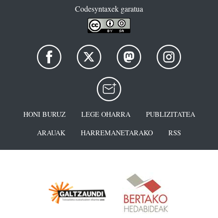
Codesyntaxek garatua
HONI BURUZ
LEGE OHARRA
PUBLIZITATEA
ARAUAK
HARREMANETARAKO
RSS