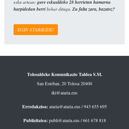
esku artean:
gure eskualdeko 28 herrietan hamarna
harpidedun berri
behar ditugu.
Zu falta zara, bazatoz?
EGIN ATARIKIDE!
Tolosaldeko Komunikazio Taldea S.M.
San Esteban, 20 Tolosa 20400
tkt@ataria.eus
Erredakzioa:
ataria@ataria.eus
/ 943 655 695
Publizitatea:
publi@ataria.eus
/ 661 678 818