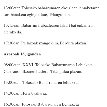
13:00etan.Tolosako babarrunaren ekoizleen lehiaketaren
sari banaketa egingo dute, Trianguloan.
13:15ean. Babarrun irabazlearen lakari bat enkantean
aterako da.
17:30ean. Pailazoak izango dira, Berdura plazan.
Azaroak 18, igandea
08:00etan. XXVI. Tolosako Babarrunaren Lehiaketa
Gastronomikoaren hasiera, Trianguloa plazan.
13:00etan. Tolosako Babarrunaren lehiaketa.
14:30ean. Herri bazkaria.
16:30ean. Tolosako Babarrunaren Lehiaketa