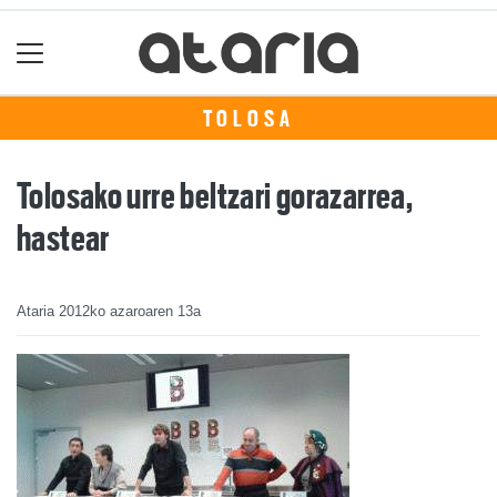
TOLOSA
Tolosako urre beltzari gorazarrea,
hastear
Ataria
2012ko azaroaren 13a