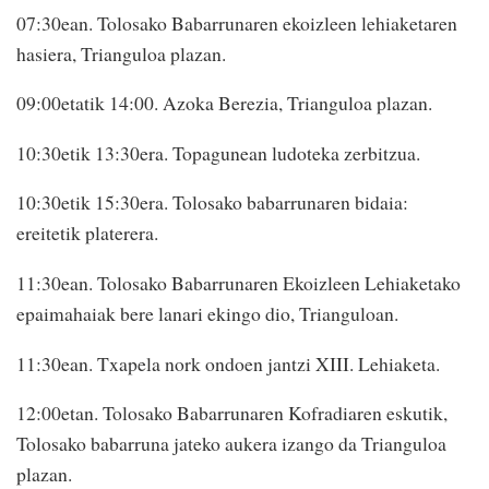
07:30ean. Tolosako Babarrunaren ekoizleen lehiaketaren
hasiera, Trianguloa plazan.
09:00etatik 14:00. Azoka Berezia, Trianguloa plazan.
10:30etik 13:30era. Topagunean ludoteka zerbitzua.
10:30etik 15:30era. Tolosako babarrunaren bidaia:
ereitetik platerera.
11:30ean. Tolosako Babarrunaren Ekoizleen Lehiaketako
epaimahaiak bere lanari ekingo dio, Trianguloan.
11:30ean. Txapela nork ondoen jantzi XIII. Lehiaketa.
12:00etan. Tolosako Babarrunaren Kofradiaren eskutik,
Tolosako babarruna jateko aukera izango da Trianguloa
plazan.