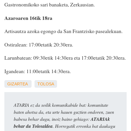
Gastronomikoko sari banaketa, Zerkausian.
Azaroaren 16tik 18ra
Artisautza azoka egongo da San Frantzisko pasealekuan.
Ostiralean: 17:00etatik 20:30era.
Larunbatean: 09:30etik 14:30era eta 17:00etatik 20:30era.
Igandean: 11:00etatik 14:30era.
GIZARTEA
TOLOSA
ATARIA ez da soilik komunikabide bat: komunitate
baten ahotsa da, eta urte hauen guztien ondoren, zuen
babesa behar dugu, inoiz baino gehiago:
ATARIAk
behar du Tolosaldea
. Horregatik erronka bat daukagu