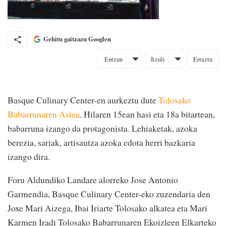
Gehitu gaitzazu Googlen
Entzun
Itzuli
Erraztu
Basque Culinary Center-en aurkeztu dute
Tolosako
Babarrunaren Astea
. Hilaren 15ean hasi eta 18a bitartean,
babarruna izango da protagonista. Lehiaketak, azoka
berezia, sariak, artisautza azoka edota herri bazkaria
izango dira.
Foru Aldundiko Landare alorreko Jose Antonio
Garmendia, Basque Culinary Center-eko zuzendaria den
Joxe Mari Aizega, Ibai Iriarte Tolosako alkatea eta Mari
Karmen Iradi Tolosako Babarrunaren Ekoizleen Elkarteko