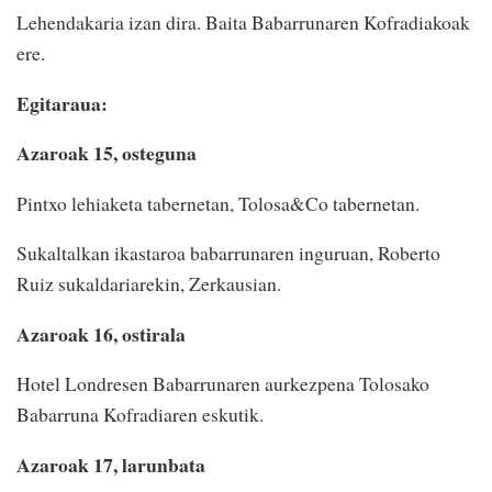
Lehendakaria izan dira. Baita Babarrunaren Kofradiakoak
ere.
Egitaraua:
Azaroak 15, osteguna
Pintxo lehiaketa tabernetan, Tolosa&Co tabernetan.
Sukaltalkan ikastaroa babarrunaren inguruan, Roberto
Ruiz sukaldariarekin, Zerkausian.
Azaroak 16, ostirala
Hotel Londresen Babarrunaren aurkezpena Tolosako
Babarruna Kofradiaren eskutik.
Azaroak 17, larunbata