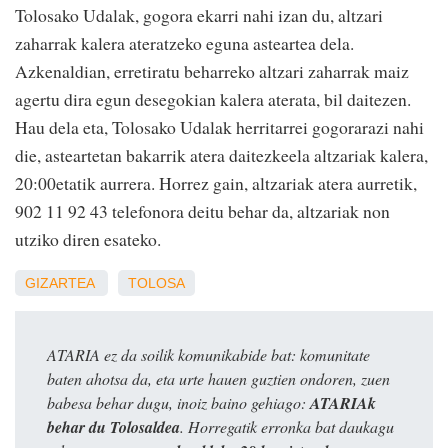
Tolosako Udalak, gogora ekarri nahi izan du, altzari
zaharrak kalera ateratzeko eguna asteartea dela.
Azkenaldian, erretiratu beharreko altzari zaharrak maiz
agertu dira egun desegokian kalera aterata, bil daitezen.
Hau dela eta, Tolosako Udalak herritarrei gogorarazi nahi
die, asteartetan bakarrik atera daitezkeela altzariak kalera,
20:00etatik aurrera. Horrez gain, altzariak atera aurretik,
902 11 92 43 telefonora deitu behar da, altzariak non
utziko diren esateko.
GIZARTEA
TOLOSA
ATARIA ez da soilik komunikabide bat: komunitate
baten ahotsa da, eta urte hauen guztien ondoren, zuen
babesa behar dugu, inoiz baino gehiago:
ATARIAk
behar du Tolosaldea
. Horregatik erronka bat daukagu