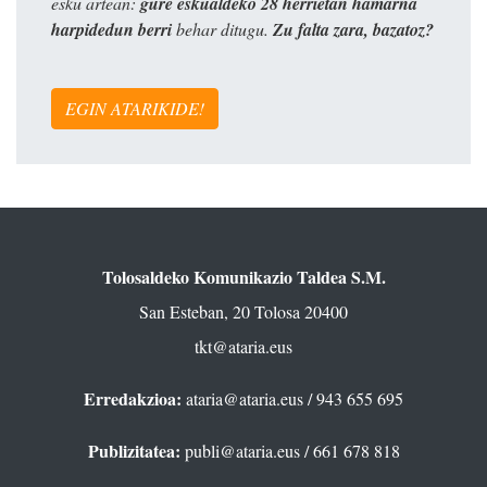
esku artean:
gure eskualdeko 28 herrietan hamarna
harpidedun berri
behar ditugu.
Zu falta zara, bazatoz?
EGIN ATARIKIDE!
Tolosaldeko Komunikazio Taldea S.M.
San Esteban, 20 Tolosa 20400
tkt@ataria.eus
Erredakzioa:
ataria@ataria.eus
/ 943 655 695
Publizitatea:
publi@ataria.eus
/ 661 678 818