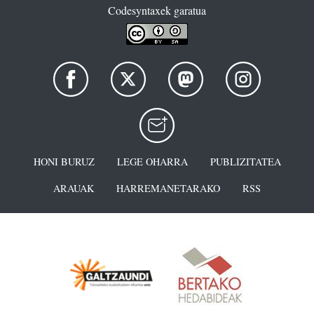
Codesyntaxek garatua
HONI BURUZ
LEGE OHARRA
PUBLIZITATEA
ARAUAK
HARREMANETARAKO
RSS