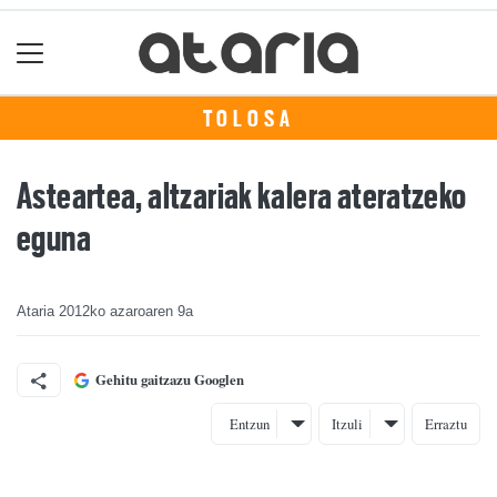
TOLOSA
Asteartea, altzariak kalera ateratzeko
eguna
Ataria
2012ko azaroaren 9a
Gehitu gaitzazu Googlen
Entzun
Itzuli
Erraztu