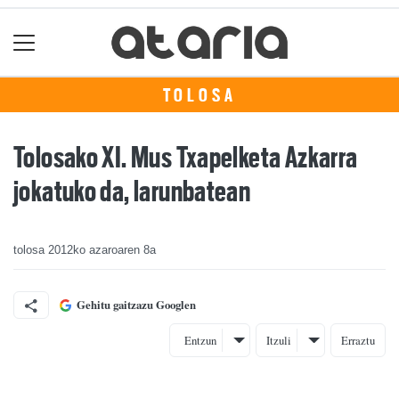
TOLOSA
Tolosako XI. Mus Txapelketa Azkarra
jokatuko da, larunbatean
tolosa
2012ko azaroaren 8a
Gehitu gaitzazu Googlen
Entzun
Itzuli
Erraztu