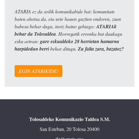
ATARIA ez da soilik komunikabide bat: komunitate
baten ahotsa da, eta urte hauen guztien ondoren, zuen
babesa behar dugu, inoiz baino gehiago:
ATARIAk
behar du Tolosaldea
. Horregatik erronka bat daukagu
esku artean:
gure eskualdeko 28 herrietan hamarna
harpidedun berri
behar ditugu.
Zu falta zara, bazatoz?
EGIN ATARIKIDE!
Tolosaldeko Komunikazio Taldea S.M.
San Esteban, 20 Tolosa 20400
tkt@ataria.eus