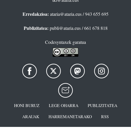
Erredakzioa:
ataria@ataria.eus
/ 943 655 695
Publizitatea:
publi@ataria.eus
/ 661 678 818
Codesyntaxek garatua
HONI BURUZ
LEGE OHARRA
PUBLIZITATEA
ARAUAK
HARREMANETARAKO
RSS