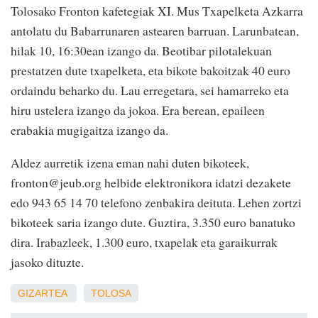
Tolosako Fronton kafetegiak XI. Mus Txapelketa Azkarra
antolatu du Babarrunaren astearen barruan. Larunbatean,
hilak 10, 16:30ean izango da. Beotibar pilotalekuan
prestatzen dute txapelketa, eta bikote bakoitzak 40 euro
ordaindu beharko du. Lau erregetara, sei hamarreko eta
hiru ustelera izango da jokoa. Era berean, epaileen
erabakia mugigaitza izango da.
Aldez aurretik izena eman nahi duten bikoteek,
fronton@jeub.org helbide elektronikora idatzi dezakete
edo 943 65 14 70 telefono zenbakira deituta. Lehen zortzi
bikoteek saria izango dute. Guztira, 3.350 euro banatuko
dira. Irabazleek, 1.300 euro, txapelak eta garaikurrak
jasoko dituzte.
GIZARTEA
TOLOSA