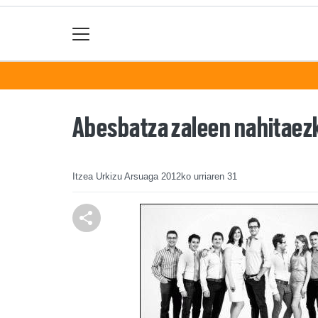
Abesbatza zaleen nahitaezk
Itzea Urkizu Arsuaga
2012ko urriaren 31