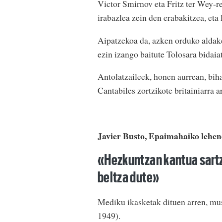
Victor Smirnov eta Fritz ter Wey-r
irabazlea zein den erabakitzea, eta
Aipatzekoa da, azken orduko aldake
ezin izango baitute Tolosara bidaia
Antolatzaileek, honen aurrean, biha
Cantabiles zortzikote britainiarra 
Javier Busto, Epaimahaiko lehe
«Hezkuntzan kantua sart
beltza dute»
Mediku ikasketak dituen arren, mus
1949).