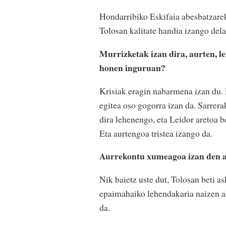
Hondarribiko Eskifaia abesbatzareki
Tolosan kalitate handia izango dela
Murrizketak izan dira, aurten, 
honen inguruan?
Krisiak eragin nabarmena izan du. 
egitea oso gogorra izan da. Sarrera
dira lehenengo, eta Leidor aretoa b
Eta aurtengoa tristea izango da.
Aurrekontu xumeagoa izan den ar
Nik baietz uste dut, Tolosan beti a
epaimahaiko lehendakaria naizen al
da.