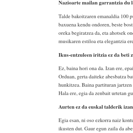
Nazioarte mailan garrantzia du 
Talde bakoitzaren emanaldia 100 pu
baxuena kendu ondoren, beste bost
oreka begiratzea da, eta ahotsek on
musikaren estiloa eta elegantzia er
Ikus-entzuleen iritzia ez da beti
Ez, baina hori ona da. Izan ere, ep
Orduan, gerta daiteke abesbatza bat
hunkitzea. Baina partituran jartzen
Hala ere, egia da zenbait urtetan gu
Aurten ez da euskal talderik iz
Egia esan, ni oso ezkorra naiz kontu
ikusten dut. Gaur egun zaila da abe