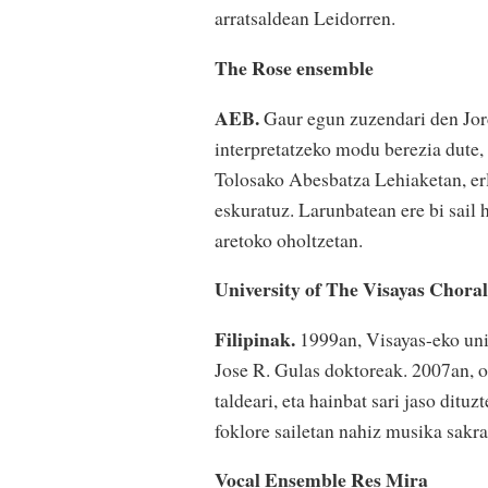
arratsaldean Leidorren.
The Rose ensemble
AEB.
Gaur egun zuzendari den Jor
interpretatzeko modu berezia dute, 
Tolosako Abesbatza Lehiaketan, erl
eskuratuz. Larunbatean ere bi sail 
aretoko oholtzetan.
University of The Visayas Chora
Filipinak.
1999an, Visayas-eko unib
Jose R. Gulas doktoreak. 2007an, 
taldeari, eta hainbat sari jaso dituz
foklore sailetan nahiz musika sakra
Vocal Ensemble Res Mira