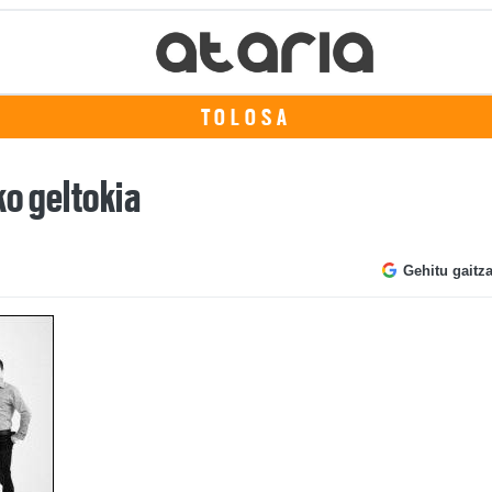
TOLOSA
o geltokia
Gehitu gaitz