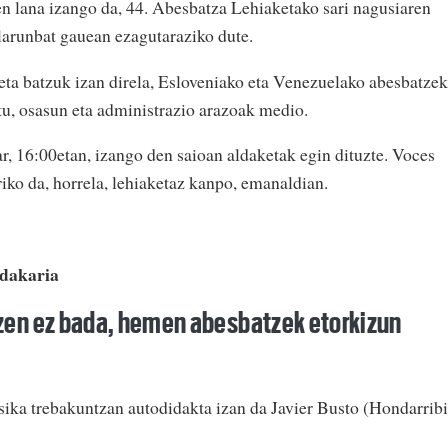
en lana izango da, 44. Abesbatza Lehiaketako sari nagusiaren
 larunbat gauean ezagutaraziko dute.
ta batzuk izan direla, Esloveniako eta Venezuelako abesbatzek
tu, osasun eta administrazio arazoak medio.
r, 16:00etan, izango den saioan aldaketak egin dituzte. Voces
ariko da, horrela, lehiaketaz kanpo, emanaldian.
ndakaria
zen ez bada, hemen abesbatzek etorkizun
ika trebakuntzan autodidakta izan da Javier Busto (Hondarribi