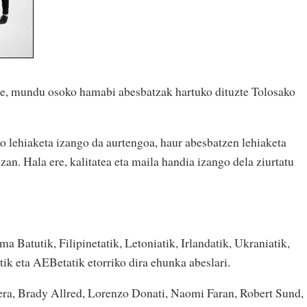
arte, mundu osoko hamabi abesbatzak hartuko dituzte Tolosako
o lehiaketa izango da aurtengoa, haur abesbatzen lehiaketa
izan. Hala ere, kalitatea eta maila handia izango dela ziurtatu
a Batutik, Filipinetatik, Letoniatik, Irlandatik, Ukraniatik,
tik eta AEBetatik etorriko dira ehunka abeslari.
tera, Brady Allred, Lorenzo Donati, Naomi Faran, Robert Sund,