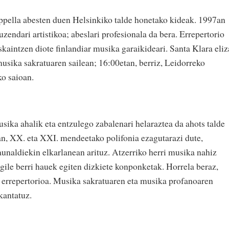
pella abesten duen Helsinkiko talde honetako kideak. 1997an
uzendari artistikoa; abeslari profesionala da bera. Errepertorio
eskaintzen diote finlandiar musika garaikideari. Santa Klara eli
musika sakratuaren sailean; 16:00etan, berriz, Leidorreko
ko saioan.
ka ahalik eta entzulego zabalenari helaraztea da ahots talde
ean, XX. eta XXI. mendeetako polifonia ezagutarazi dute,
aunaldiekin elkarlanean arituz. Atzerriko herri musika nahiz
agile berri hauek egiten dizkiete konponketak. Horrela beraz,
 errepertorioa. Musika sakratuaren eta musika profanoaren
kantatuz.