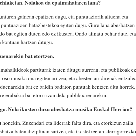
lehiaketan. Nolakoa da epaimahaiaren lana?
nturen gainean epaitzen dugu, eta puntuaziorik altuena eta
 puntuazioen batazbestekoa egiten dugu. Gure lana abesbatzen
do bat egiten duten edo ez ikustea. Ondo afinatu behar dute, eta
e kontuan hartzen ditugu.
 zuenarekin bat etortzen.
aimahaikideok partiturak izaten ditugu aurrean, eta publikoak ez
 oso musika ona egiten aritzea, eta abesten ari direnak entzule
 duenarekin bat ez baldin badator, puntuak kentzen ditu horrek.
re erabakia bat etorri izan dela publikoarenarekin.
ango. Nola ikusten duzu abesbatza musika Euskal Herrian?
 honekin. Zuzendari eta liderrak falta dira, eta etorkizun zaila
sbatza baten diziplinan sartzea, eta ikastetxeetan, derrigorrezko