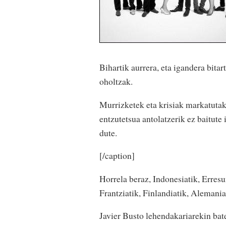
Bihartik aurrera, eta igandera bit
oholtzak.
Murrizketek eta krisiak markatutak
entzutetsua antolatzerik ez baitute 
dute.
[/caption]
Horrela beraz, Indonesiatik, Erresum
Frantziatik, Finlandiatik, Alemania
Javier Busto lehendakariarekin ba