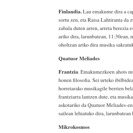
Finlandia.
Lau emakume dira a cap
sortu zen, eta Raisa Lahtiranta da z
zabala duten arren, arreta berezia 
ariko dira, larunbatean, 11:30ean, 
oholtzan ariko dira musika sakratu
Quatuor Meliades
Frantzia
. Emakumezkoen ahots musi
honen filosofia. Sei urteko ibilbid
horretarako musikagile berrien bel
frantziarra lantzen dute, eta musik
askotariko da Quatuor Meliades-en
sailean lehiatuko dira, larunbatean 
Mikrokosmos