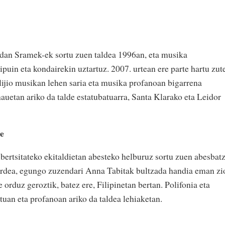
dan Sramek-ek sortu zuen taldea 1996an, eta musika
ipuin eta kondairekin uztartuz. 2007. urtean ere parte hartu zut
ijio musikan lehen saria eta musika profanoan bigarrena
hauetan ariko da talde estatubatuarra, Santa Klarako eta Leidor
le
ertsitateko ekitaldietan abesteko helburuz sortu zuen abesbat
ordea, egungo zuzendari Anna Tabitak bultzada handia eman zi
te orduz geroztik, batez ere, Filipinetan bertan. Polifonia eta
tuan eta profanoan ariko da taldea lehiaketan.