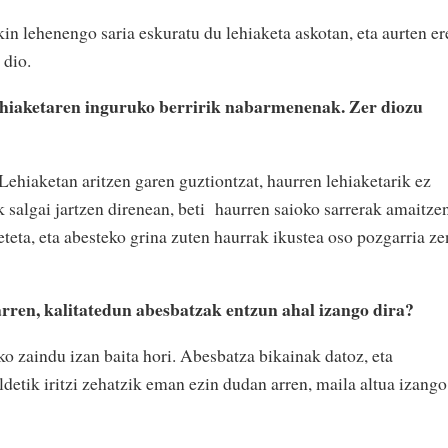
n lehenengo saria eskuratu du lehiaketa askotan, eta aurten er
 dio.
lehiaketaren inguruko berririk nabarmenenak. Zer diozu
Lehiaketan aritzen garen guztiontzat, haurren lehiaketarik ez
k salgai jartzen direnean, beti haurren saioko sarrerak amaitze
eteta, eta abesteko grina zuten haurrak ikustea oso pozgarria ze
ren, kalitatedun abesbatzak entzun ahal izango dira?
sko zaindu izan baita hori. Abesbatza bikainak datoz, eta
detik iritzi zehatzik eman ezin dudan arren, maila altua izango