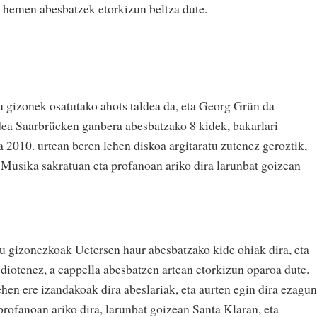
 hemen abesbatzek etorkizun beltza dute.
gizonek osatutako ahots taldea da, eta Georg Grün da
dea Saarbrücken ganbera abesbatzako 8 kidek, bakarlari
a 2010. urtean beren lehen diskoa argitaratu zutenez geroztik,
. Musika sakratuan eta profanoan ariko dira larunbat goizean
u gizonezkoak Uetersen haur abesbatzako kide ohiak dira, eta
diotenez, a cappella abesbatzen artean etorkizun oparoa dute.
hen ere izandakoak dira abeslariak, eta aurten egin dira ezagun
rofanoan ariko dira, larunbat goizean Santa Klaran, eta