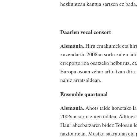
hezkuntzan kantua sartzen ez bada,
Daarlen vocal consort
Alemania.
Hiru emakumek eta hiru 
zuzendaria. 2008an sortu zuten tal
erreportorioa osatzeko helburuz, et
Europa osoan zehar aritu izan dira
nahiz arratsaldean.
Ensemble quartonal
Alemania.
Ahots talde honetako la
2006an sortu zuten taldea. Adituek 
Haur abesbatzaren bidez Tolosan le
nazioartean. Musika sakratuan eta p