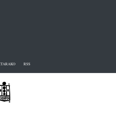
TARAKO
RSS