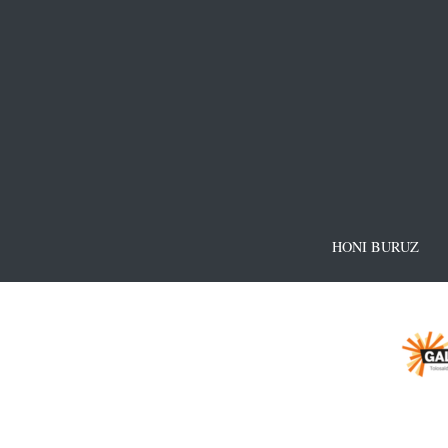
HONI BURUZ