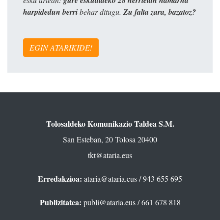
gure eskualdeko 28 herrietan hamarna
harpidedun berri
behar ditugu.
Zu falta zara, bazatoz?
EGIN ATARIKIDE!
Tolosaldeko Komunikazio Taldea S.M.
San Esteban, 20 Tolosa 20400
tkt@ataria.eus
Erredakzioa:
ataria@ataria.eus
/ 943 655 695
Publizitatea:
publi@ataria.eus
/ 661 678 818