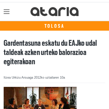
TOLOSA
Gardentasuna eskatu du EAJko udal
taldeak azken urteko balorazioa
egiterakoan
Itzea Urkizu Arsuaga
2012ko uztailaren 10a