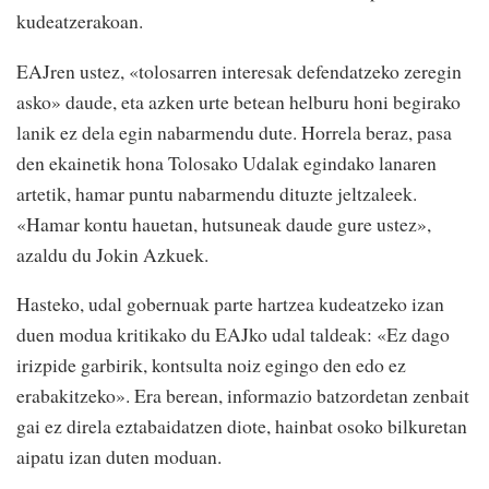
kudeatzerakoan.
EAJren ustez, «tolosarren interesak defendatzeko zeregin
asko» daude, eta azken urte betean helburu honi begirako
lanik ez dela egin nabarmendu dute. Horrela beraz, pasa
den ekainetik hona Tolosako Udalak egindako lanaren
artetik, hamar puntu nabarmendu dituzte jeltzaleek.
«Hamar kontu hauetan, hutsuneak daude gure ustez»,
azaldu du Jokin Azkuek.
Hasteko, udal gobernuak parte hartzea kudeatzeko izan
duen modua kritikako du EAJko udal taldeak: «Ez dago
irizpide garbirik, kontsulta noiz egingo den edo ez
erabakitzeko». Era berean, informazio batzordetan zenbait
gai ez direla eztabaidatzen diote, hainbat osoko bilkuretan
aipatu izan duten moduan.