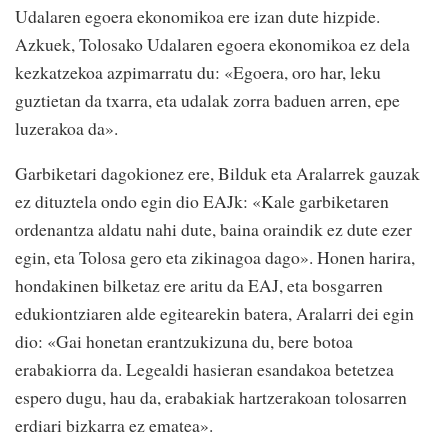
Udalaren egoera ekonomikoa ere izan dute hizpide.
Azkuek, Tolosako Udalaren egoera ekonomikoa ez dela
kezkatzekoa azpimarratu du: «Egoera, oro har, leku
guztietan da txarra, eta udalak zorra baduen arren, epe
luzerakoa da».
Garbiketari dagokionez ere, Bilduk eta Aralarrek gauzak
ez dituztela ondo egin dio EAJk: «Kale garbiketaren
ordenantza aldatu nahi dute, baina oraindik ez dute ezer
egin, eta Tolosa gero eta zikinagoa dago». Honen harira,
hondakinen bilketaz ere aritu da EAJ, eta bosgarren
edukiontziaren alde egitearekin batera, Aralarri dei egin
dio: «Gai honetan erantzukizuna du, bere botoa
erabakiorra da. Legealdi hasieran esandakoa betetzea
espero dugu, hau da, erabakiak hartzerakoan tolosarren
erdiari bizkarra ez ematea».