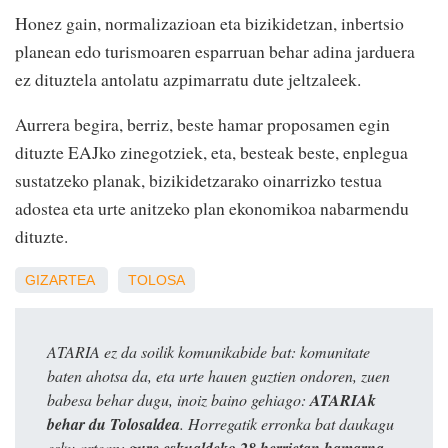
Honez gain, normalizazioan eta bizikidetzan, inbertsio
planean edo turismoaren esparruan behar adina jarduera
ez dituztela antolatu azpimarratu dute jeltzaleek.
Aurrera begira, berriz, beste hamar proposamen egin
dituzte EAJko zinegotziek, eta, besteak beste, enplegua
sustatzeko planak, bizikidetzarako oinarrizko testua
adostea eta urte anitzeko plan ekonomikoa nabarmendu
dituzte.
GIZARTEA
TOLOSA
ATARIA ez da soilik komunikabide bat: komunitate
baten ahotsa da, eta urte hauen guztien ondoren, zuen
babesa behar dugu, inoiz baino gehiago:
ATARIAk
behar du Tolosaldea
. Horregatik erronka bat daukagu
esku artean: