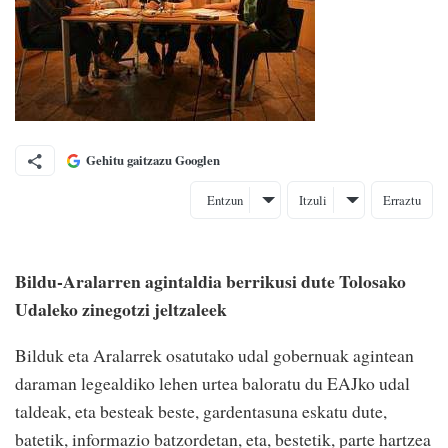
Gehitu gaitzazu Googlen
Entzun
Itzuli
Erraztu
Bildu-Aralarren agintaldia berrikusi dute Tolosako
Udaleko zinegotzi jeltzaleek
Bilduk eta Aralarrek osatutako udal gobernuak agintean
daraman legealdiko lehen urtea baloratu du EAJko udal
taldeak, eta besteak beste, gardentasuna eskatu dute,
batetik, informazio batzordetan, eta, bestetik, parte hartzea