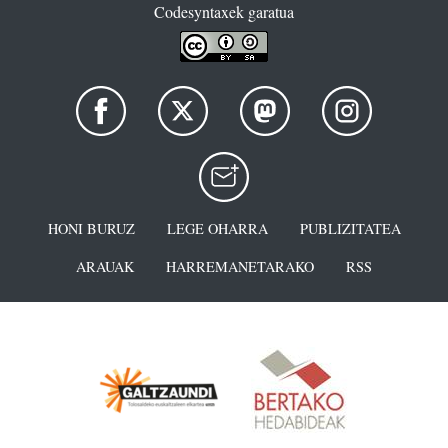
Codesyntaxek garatua
HONI BURUZ
LEGE OHARRA
PUBLIZITATEA
ARAUAK
HARREMANETARAKO
RSS