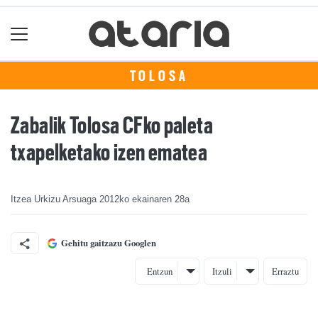
TOLOSA
Zabalik Tolosa CFko paleta
txapelketako izen ematea
Itzea Urkizu Arsuaga
2012ko ekainaren 28a
Gehitu gaitzazu Googlen
Entzun
Itzuli
Erraztu