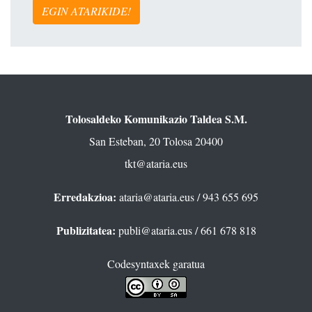
EGIN ATARIKIDE!
Tolosaldeko Komunikazio Taldea S.M.
San Esteban, 20 Tolosa 20400
tkt@ataria.eus
Erredakzioa:
ataria@ataria.eus
/ 943 655 695
Publizitatea:
publi@ataria.eus
/ 661 678 818
Codesyntaxek garatua