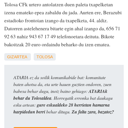
Tolosa CFk urtero antolatzen duen paleta txapelketan
izena emateko epea zabaldu du jada. Aurten ere, Berazubi
estadioko frontoian izango da txapelketa, 44. aldiz.
Datorren astelehenera bitarte egin ahal izango da, 656 71
92 63 nahiz 943 67 17 49 telefonoetara deituta. Bikote
bakoitzak 20 euro ordaindu beharko du izen ematea.
GIZARTEA
TOLOSA
ATARIA ez da soilik komunikabide bat: komunitate
baten ahotsa da, eta urte hauen guztien ondoren, zuen
babesa behar dugu, inoiz baino gehiago:
ATARIAk
behar du Tolosaldea
. Horregatik erronka bat daukagu
esku artean:
gure eskualdeko 28 herrietan hamarna
harpidedun berri
behar ditugu.
Zu falta zara, bazatoz?