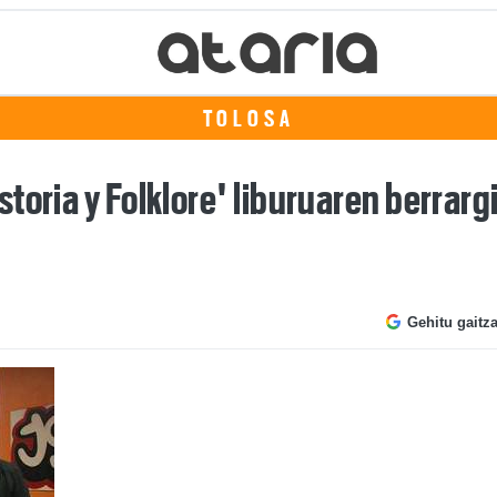
TOLOSA
toria y Folklore' liburuaren berrar
Gehitu gaitz