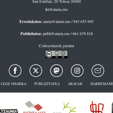
San Esteban, 20 Tolosa 20400
tkt@ataria.eus
Erredakzioa:
ataria@ataria.eus
/ 943 655 695
Publizitatea:
publi@ataria.eus
/ 661 678 818
Codesyntaxek garatua
LEGE OHARRA
PUBLIZITATEA
ARAUAK
HARREMANE