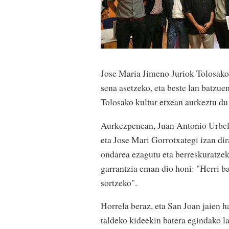
Jose Maria Jimeno Juriok Tolosako o
sena asetzeko, eta beste lan batzue
Tolosako kultur etxean aurkeztu du 
Aurkezpenean, Juan Antonio Urbelt
eta Jose Mari Gorrotxategi izan di
ondarea ezagutu eta berreskuratzeko
garrantzia eman dio honi: "Herri ba
sortzeko".
Horrela beraz, eta San Joan jaien 
taldeko kideekin batera egindako l