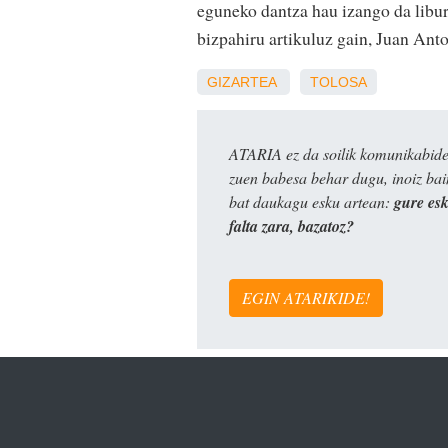
eguneko dantza hau izango da liburu
bizpahiru artikuluz gain, Juan Anto
GIZARTEA
TOLOSA
ATARIA ez da soilik komunikabide 
zuen babesa behar dugu, inoiz ba
bat daukagu esku artean:
gure es
falta zara, bazatoz?
EGIN ATARIKIDE!