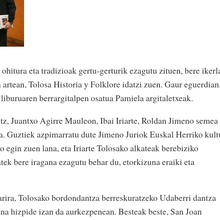
hitura eta tradizioak gertu-gerturik ezagutu zituen, bere ikerl
n artean, Tolosa Historia y Folklore idatzi zuen. Gaur eguerdian
liburuaren berrargitalpen osatua Pamiela argitaletxeak.
z, Juantxo Agirre Mauleon, Ibai Iriarte, Roldan Jimeno semea
ra. Guztiek azpimarratu dute Jimeno Juriok Euskal Herriko kult
 egin zuen lana, eta Iriarte Tolosako alkateak berebiziko
tek bere iragana ezagutu behar du, etorkizuna eraiki eta
harira, Tolosako bordondantza berreskuratzeko Udaberri dantza
ana hizpide izan da aurkezpenean. Besteak beste, San Joan