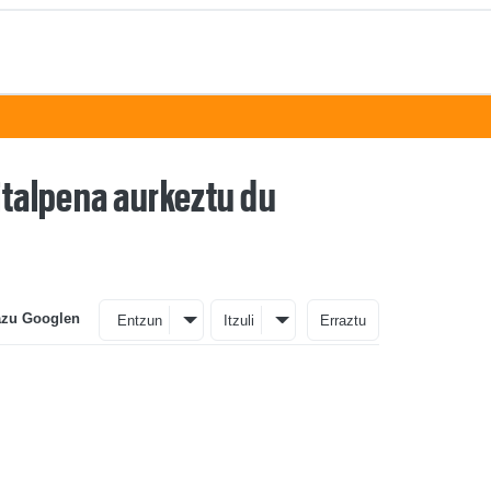
gitalpena aurkeztu du
azu Googlen
Entzun
Itzuli
Erraztu