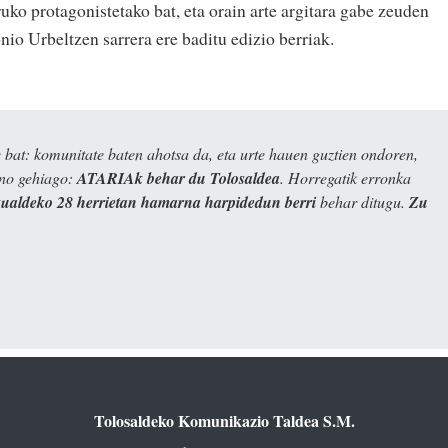
ko protagonistetako bat, eta orain arte argitara gabe zeuden
nio Urbeltzen sarrera ere baditu edizio berriak.
bat: komunitate baten ahotsa da, eta urte hauen guztien ondoren,
ino gehiago:
ATARIAk behar du Tolosaldea
. Horregatik erronka
kualdeko 28 herrietan hamarna harpidedun berri
behar ditugu.
Zu
Tolosaldeko Komunikazio Taldea S.M.