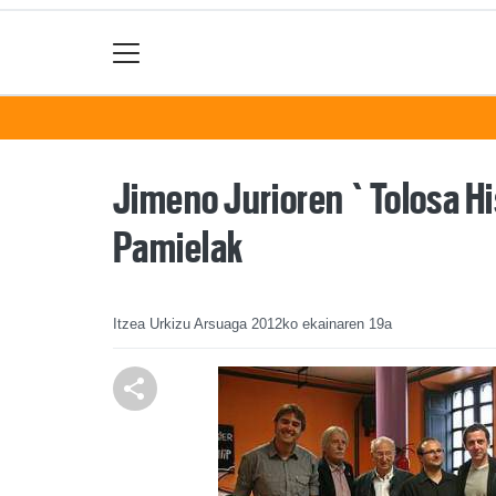
Jimeno Jurioren `Tolosa His
Pamielak
Itzea Urkizu Arsuaga
2012ko ekainaren 19a