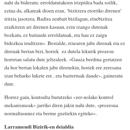
nahi da bideratu; erroldatutakoen irizpidea bada soilik,
ezina da, alkateak dioen eran, ‘bizitzera etorriko direnen’
iritzia jasotzea. Badira zenbait bizilagun, etxebizitza
eraikitzen ari direnen kasuan, ezin izango dutenak
bozkatu, ez baitaude erroldatuak, eta hau ez zaigu
bidezkoa iruditzen». Bestalde, etxearen jabe direnak eta ez
direnak bertan bizi, horiek ez dutela lekurik prozesu
horretan salatu dute jeltzaleek. «Gauza berdina gertatzen
da hor bertan lokalen jabe direnekin, horiek ere zeresana
izan beharko lukete ere , eta baztertuak daude», gaineratu
dute.
Horrez gain, kontsulta burutzeko «zer-nolako kontrol
mekanismoak» jarriko diren jakin nahi dute, «prozesua
normaltasunez eta berme guztiekin egiteko».
Larramendi Bizirik-en deialdia