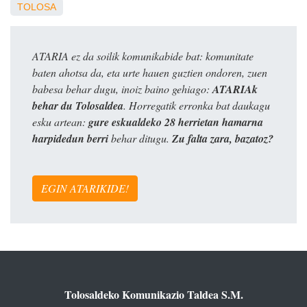
TOLOSA
ATARIA ez da soilik komunikabide bat: komunitate
baten ahotsa da, eta urte hauen guztien ondoren, zuen
babesa behar dugu, inoiz baino gehiago:
ATARIAk
behar du Tolosaldea
. Horregatik erronka bat daukagu
esku artean:
gure eskualdeko 28 herrietan hamarna
harpidedun berri
behar ditugu.
Zu falta zara, bazatoz?
EGIN ATARIKIDE!
Tolosaldeko Komunikazio Taldea S.M.