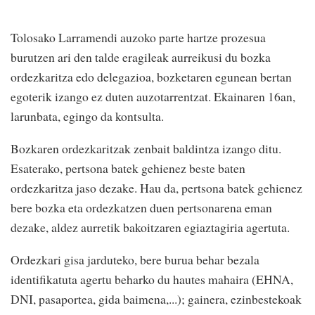
Tolosako Larramendi auzoko parte hartze prozesua
burutzen ari den talde eragileak aurreikusi du bozka
ordezkaritza edo delegazioa, bozketaren egunean bertan
egoterik izango ez duten auzotarrentzat. Ekainaren 16an,
larunbata, egingo da kontsulta.
Bozkaren ordezkaritzak zenbait baldintza izango ditu.
Esaterako, pertsona batek gehienez beste baten
ordezkaritza jaso dezake. Hau da, pertsona batek gehienez
bere bozka eta ordezkatzen duen pertsonarena eman
dezake, aldez aurretik bakoitzaren egiaztagiria agertuta.
Ordezkari gisa jarduteko, bere burua behar bezala
identifikatuta agertu beharko du hautes mahaira (EHNA,
DNI, pasaportea, gida baimena,...); gainera, ezinbestekoak