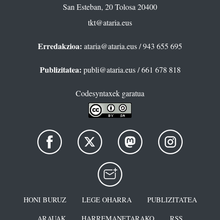
San Esteban, 20 Tolosa 20400
tkt@ataria.eus
Erredakzioa:
ataria@ataria.eus
/ 943 655 695
Publizitatea:
publi@ataria.eus
/ 661 678 818
Codesyntaxek garatua
HONI BURUZ
LEGE OHARRA
PUBLIZITATEA
ARAUAK
HARREMANETARAKO
RSS