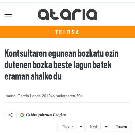
TOLOSA
Kontsultaren egunean bozkatu ezin
dutenen bozka beste lagun batek
eraman ahalko du
Imanol Garcia Landa
2012ko maiatzaren 30a
Gehitu gaitzazu Googlen
Entzun
Itzuli
Erraztu