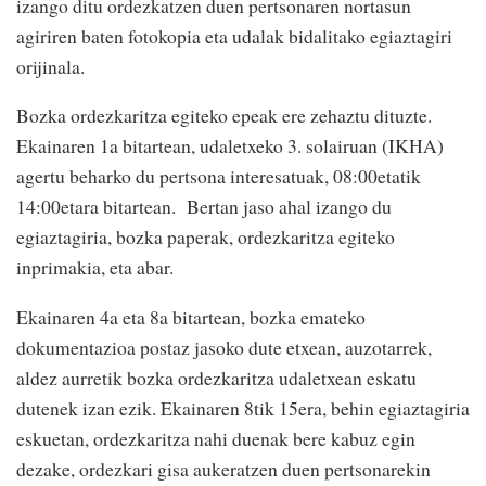
izango ditu ordezkatzen duen pertsonaren nortasun
agiriren baten fotokopia eta udalak bidalitako egiaztagiri
orijinala.
Bozka ordezkaritza egiteko epeak ere zehaztu dituzte.
Ekainaren 1a bitartean, udaletxeko 3. solairuan (IKHA)
agertu beharko du pertsona interesatuak, 08:00etatik
14:00etara bitartean. Bertan jaso ahal izango du
egiaztagiria, bozka paperak, ordezkaritza egiteko
inprimakia, eta abar.
Ekainaren 4a eta 8a bitartean, bozka emateko
dokumentazioa postaz jasoko dute etxean, auzotarrek,
aldez aurretik bozka ordezkaritza udaletxean eskatu
dutenek izan ezik. Ekainaren 8tik 15era, behin egiaztagiria
eskuetan, ordezkaritza nahi duenak bere kabuz egin
dezake, ordezkari gisa aukeratzen duen pertsonarekin