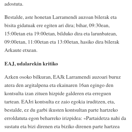
adostuta.
Bestalde, aste honetan Larramendi auzoan bilerak eta
bisita gidatuak ere egiten ari dira; bihar, 09:30ean,
15:00etan eta 19:00etan, bilduko dira eta larunbatean,
09:00etan, 11:00etan eta 13:00etan, hasiko dira bilerak
Arkaute etxean.
EAJ, udalarekin kritiko
Azken osoko bilkuran, EAJk Larramendi auzoari buruz
atera den argitalpena eta ekainaren 16an egingo den
kontsulta izan zituen hizpide galderen eta erreguen
tartean. EAJri kontsulta ez zaio egokia iruditzen, eta,
bestalde, ez du garbi ikusten kontsultan parte hartzeko
erroldatuta egon beharreko irizpidea: «Partaidetza nahi da
sustatu eta bizi direnen eta biziko direnen parte hartzea