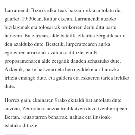
Larramendi Bizirik elkarteak batzar irekia antolatu du,
gaurko, 19:30ean, kultur etxean. Larramendi auzoko
bizilagunak eta tolosarrak orokorren deitu ditu parte
hartzera. Batzarrean, alde batetik, elkartea zergatik sortu
den azalduko dute. Bestetik, lurperatzearen aurka
egotearen arrazoiak azalduko dituzte, eta B
proposamenaren alde zergatik dauden zehaztuko dute.
Azkenik, parte hartzeari eta herri galdeketari buruzko
iritzia emango dute, eta galdera eta eskaeren tartea irekiko
dute.
Horrez gain, ekainaren 9rako ekitaldi bat antolatu dute
auzoan, Zer nolako auzoa irudikatzen duzu izenburupean.
Bertan, «auzotarren beharrak, nahiak eta ilusioak»
islatuko dituzte.