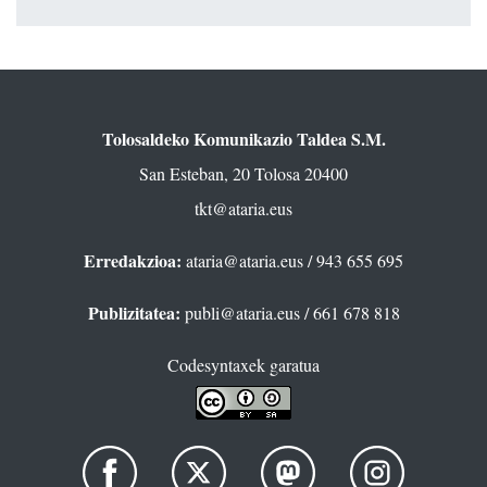
Tolosaldeko Komunikazio Taldea S.M.
San Esteban, 20 Tolosa 20400
tkt@ataria.eus
Erredakzioa:
ataria@ataria.eus
/ 943 655 695
Publizitatea:
publi@ataria.eus
/ 661 678 818
Codesyntaxek garatua