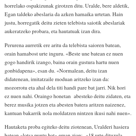
horrelako ospakizunak girotzen ditu. Uralde, bere aldetik,
Egan taldeko abeslaria da azken hamaika urtetan. Hain
justu, horregatik deitu zieten telebista saiotik abeslariak
aukeratzeko probara, eta hautatuak izan dira.
Perurena aurretik ere aritu da telebista saioren batean,
orain hamabost urte inguru. «Beste une batean ez nuen
gogo handirik izango, baina orain gustura hartu nuen
gonbidapena», esan du. «Normalean, deitu izan
didatenean, imitatzaile moduan aritzeko izan da:
mozorrotu eta ahal dela titi handi pare bat jarri. Nik hori
ez nuen nahi. Oraingo honetan abesteko deitu zidaten, eta
berez musika jotzen eta abesten batera aritzen naizenez,
kantuan bakarrik nola moldatzen nintzen ikusi nahi nuen».
Hautaketa proba egiteko deitu ziotenean, Uralderi hasiera
batean «lotsa puntu bat» eman zion: «18 urte dituzula