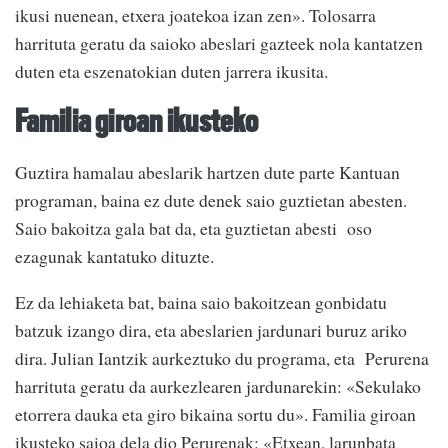
ikusi nuenean, etxera joatekoa izan zen». Tolosarra
harrituta geratu da saioko abeslari gazteek nola kantatzen
duten eta eszenatokian duten jarrera ikusita.
Familia giroan ikusteko
Guztira hamalau abeslarik hartzen dute parte Kantuan
programan, baina ez dute denek saio guztietan abesten.
Saio bakoitza gala bat da, eta guztietan abesti oso
ezagunak kantatuko dituzte.
Ez da lehiaketa bat, baina saio bakoitzean gonbidatu
batzuk izango dira, eta abeslarien jardunari buruz ariko
dira. Julian Iantzik aurkeztuko du programa, eta Perurena
harrituta geratu da aurkezlearen jardunarekin: «Sekulako
etorrera dauka eta giro bikaina sortu du». Familia giroan
ikusteko saioa dela dio Perurenak: «Etxean, larunbata