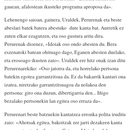
gauean, afalostean ikusteko programa aproposa da».
Lehenengo saioan, gainera, Uraldek, Perurenak eta beste
abeslari batek batera abestuko dute kanta bat. Aurretik ez
zuten elkar ezagutzen, eta oso gustura aritu dira.
Perurenak dioenez, «Idoiak oso ondo abesten du. Bera
eszenatoki batean ohituago dago, Eganen abesten duelako,
eta erosoago ikusten zaio». Uraldek ere hitz onak izan ditu
Perurenarekiko: «Oso jatorra da, eta horrelako pertsona
batekin egotea garrantzitsua da. Ez da bakarrik kantari ona
izatea, niretzako garrantzitsuagoa da nolakoa den
pertsona: giro ona duzun, dibertigarria den... Iñigo
bezalako pertsonekin lan egitea oso erraza da».
Perurenari beste batzuekin kantatzea erronka polita iruditu
zaio: «Ahotsak egitea, bakoitzak zer jarri dezakeen kanta