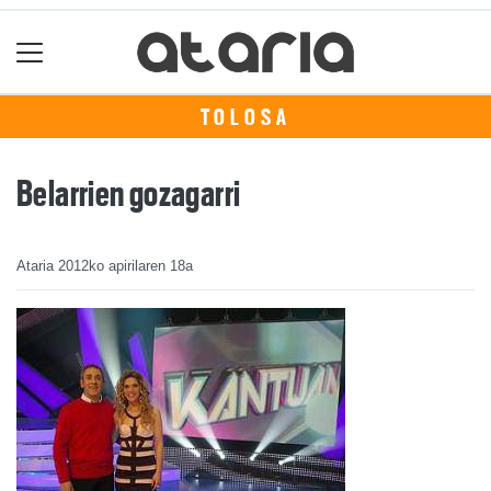
TOLOSA
Belarrien gozagarri
Ataria
2012ko apirilaren 18a