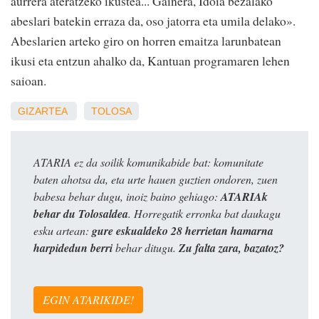
aurrera ateratzeko ikustea... Gainera, Idoia bezalako
abeslari batekin erraza da, oso jatorra eta umila delako».
Abeslarien arteko giro on horren emaitza larunbatean
ikusi eta entzun ahalko da, Kantuan programaren lehen
saioan.
GIZARTEA
TOLOSA
ATARIA ez da soilik komunikabide bat: komunitate
baten ahotsa da, eta urte hauen guztien ondoren, zuen
babesa behar dugu, inoiz baino gehiago:
ATARIAk
behar du Tolosaldea
. Horregatik erronka bat daukagu
esku artean:
gure eskualdeko 28 herrietan hamarna
harpidedun berri
behar ditugu.
Zu falta zara, bazatoz?
EGIN ATARIKIDE!