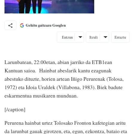
Gehitu gaitzazu Googlen
Entzun
Itzuli
Erraztu
Larunbatean, 22:00etan, abian jarriko da ETB1ean
Kantuan saioa. Hainbat abeslarik kantu ezagunak
abestuko dituzte, horien artean Iñigo Perurenak (Tolosa,
1972) eta Idoia Uraldek (Villabona, 1983). Biek badute
eskarmentua musikaren munduan.
[/caption]
Perurena hainbat urtez Tolosako Fronton kafetegian aritu
da larunbat gauak girotzen, eta, egun, ezkontza, bataio eta