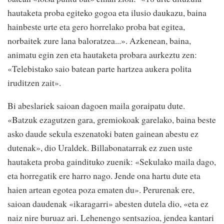
hautaketa proba egiteko gogoa eta ilusio daukazu, baina
hainbeste urte eta gero horrelako proba bat egitea,
norbaitek zure lana baloratzea...». Azkenean, baina,
animatu egin zen eta hautaketa probara aurkeztu zen:
«Telebistako saio batean parte hartzea aukera polita
iruditzen zait».
Bi abeslariek saioan dagoen maila goraipatu dute.
«Batzuk ezagutzen gara, gremiokoak garelako, baina beste
asko daude sekula eszenatoki baten gainean abestu ez
dutenak», dio Uraldek. Billabonatarrak ez zuen uste
hautaketa proba gaindituko zuenik: «Sekulako maila dago,
eta horregatik ere harro nago. Jende ona hartu dute eta
haien artean egotea poza ematen du». Perurenak ere,
saioan daudenak «ikaragarri» abesten dutela dio, «eta ez
naiz nire buruaz ari. Lehenengo sentsazioa, jendea kantari