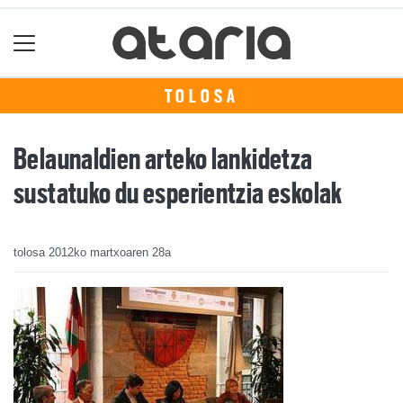
TOLOSA
Belaunaldien arteko lankidetza
sustatuko du esperientzia eskolak
tolosa
2012ko martxoaren 28a