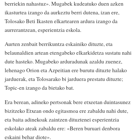
berriekin nahastuz». Mugabek kudeatuko duen azken
ikasturtea izango da aurkeztu berri dutena, izan ere,
Tolosako Beti Ikasten elkartearen ardura izango da
aurrerantzean, esperientzia eskola.
Aurten zenbait berrikuntza eskainiko dituzte, eta
belaunaldien artean etengabeko elkarkidetza sustatu nahi
dute hasteko. Mugabeko arduradunak azaldu zuenez,
lehenago Orion eta Azpeitian ere burutu dituzte halako
jarduerak, eta Tolosarako bi jarduera prestatu dituzte;
Topic-en izango da bietako bat.
Era berean, adineko pertsonak bere etxeetan duintasunez
bizitzeko Etxean ondo egitasmoa ere zabaldu nahi dute,
eta baita adinekoak zaintzen dituztenei esperientzia
eskolako ateak zabaldu ere: «Beren buruari denbora
eskaini behar diote».