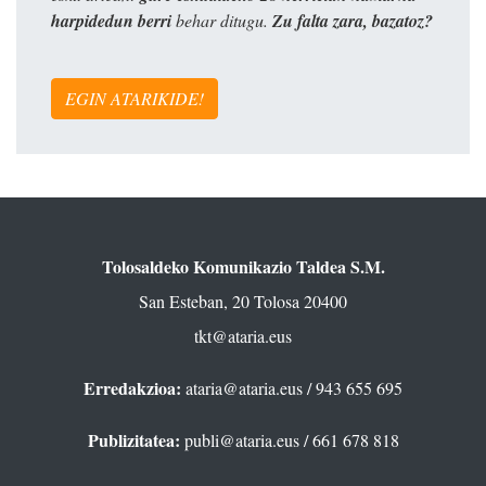
harpidedun berri
behar ditugu.
Zu falta zara, bazatoz?
EGIN ATARIKIDE!
Tolosaldeko Komunikazio Taldea S.M.
San Esteban, 20 Tolosa 20400
tkt@ataria.eus
Erredakzioa:
ataria@ataria.eus
/ 943 655 695
Publizitatea:
publi@ataria.eus
/ 661 678 818