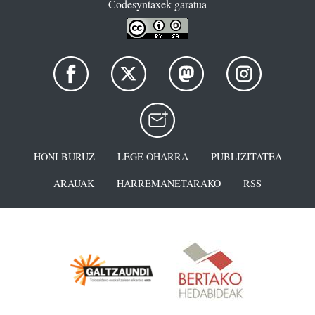
Codesyntaxek garatua
HONI BURUZ
LEGE OHARRA
PUBLIZITATEA
ARAUAK
HARREMANETARAKO
RSS