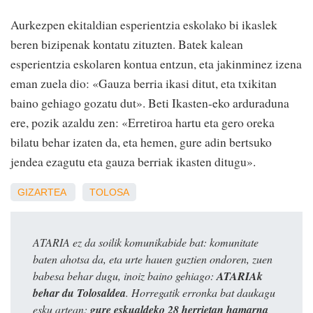
Aurkezpen ekitaldian esperientzia eskolako bi ikaslek
beren bizipenak kontatu zituzten. Batek kalean
esperientzia eskolaren kontua entzun, eta jakinminez izena
eman zuela dio: «Gauza berria ikasi ditut, eta txikitan
baino gehiago gozatu dut». Beti Ikasten-eko arduraduna
ere, pozik azaldu zen: «Erretiroa hartu eta gero oreka
bilatu behar izaten da, eta hemen, gure adin bertsuko
jendea ezagutu eta gauza berriak ikasten ditugu».
GIZARTEA
TOLOSA
ATARIA ez da soilik komunikabide bat: komunitate
baten ahotsa da, eta urte hauen guztien ondoren, zuen
babesa behar dugu, inoiz baino gehiago:
ATARIAk
behar du Tolosaldea
. Horregatik erronka bat daukagu
esku artean:
gure eskualdeko 28 herrietan hamarna