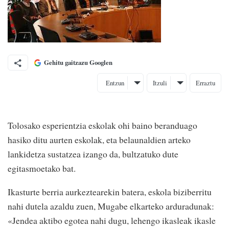
Gehitu gaitzazu Googlen
Entzun
Itzuli
Erraztu
Tolosako esperientzia eskolak ohi baino beranduago
hasiko ditu aurten eskolak, eta belaunaldien arteko
lankidetza sustatzea izango da, bultzatuko dute
egitasmoetako bat.
Ikasturte berria aurkeztearekin batera, eskola biziberritu
nahi dutela azaldu zuen, Mugabe elkarteko arduradunak:
«Jendea aktibo egotea nahi dugu, lehengo ikasleak ikasle