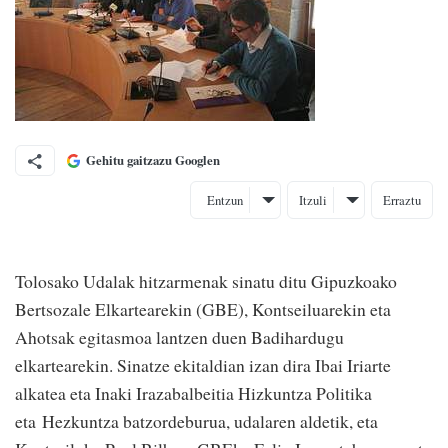
Gehitu gaitzazu Googlen
Entzun
Itzuli
Erraztu
Tolosako Udalak hitzarmenak sinatu ditu Gipuzkoako
Bertsozale Elkartearekin (GBE), Kontseiluarekin eta
Ahotsak egitasmoa lantzen duen Badihardugu
elkartearekin. Sinatze ekitaldian izan dira Ibai Iriarte
alkatea eta Inaki Irazabalbeitia Hizkuntza Politika
eta Hezkuntza batzordeburua, udalaren aldetik, eta