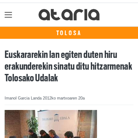
TOLOSA
Euskararekin lan egiten duten hiru
erakunderekin sinatu ditu hitzarmenak
Tolosako Udalak
Imanol Garcia Landa
2012ko martxoaren 20a