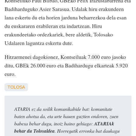
Kontseiluko Paul Bilbao, GBEko Felix Irazustabarrena eta
Badiharduguko Asier Sarasua. Udalak hiru erakundeen
lana eskertu du eta horien jarduna beharrezkoa dela esan
du euskararen erabileran eta indartzean. Hiru
erakundeetako ordezkariek, bere aldetik, Tolosako
Udalaren laguntza eskertu dute.
Hitzarmenei dagokionez, Kontseiluak 7.000 euro jasoko
ditu, GBEk 26.000 euro eta Badihardugu elkarteak 5.920
euro.
TOLOSA
ATARIA ez da soilik komunikabide bat: komunitate
baten ahotsa da, eta urte hauen guztien ondoren, zuen
babesa behar dugu, inoiz baino gehiago:
ATARIAk
behar du Tolosaldea
. Horregatik erronka bat daukagu