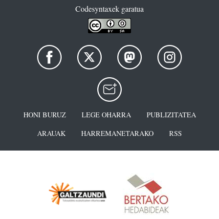
Codesyntaxek garatua
HONI BURUZ
LEGE OHARRA
PUBLIZITATEA
ARAUAK
HARREMANETARAKO
RSS