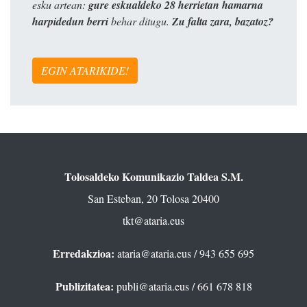
esku artean:
gure eskualdeko 28 herrietan hamarna
harpidedun berri
behar ditugu.
Zu falta zara, bazatoz?
EGIN ATARIKIDE!
Tolosaldeko Komunikazio Taldea S.M.
San Esteban, 20 Tolosa 20400
tkt@ataria.eus
Erredakzioa:
ataria@ataria.eus
/ 943 655 695
Publizitatea:
publi@ataria.eus
/ 661 678 818