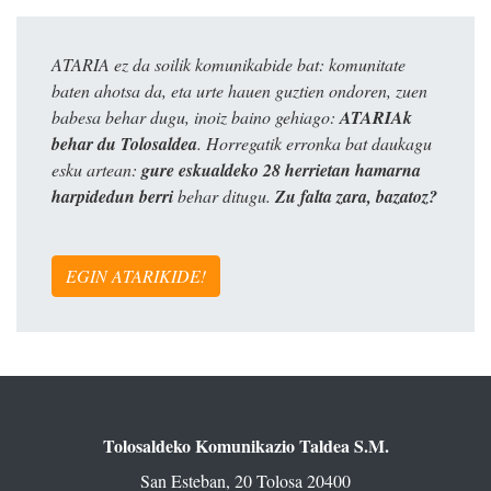
ATARIA ez da soilik komunikabide bat: komunitate
baten ahotsa da, eta urte hauen guztien ondoren, zuen
babesa behar dugu, inoiz baino gehiago:
ATARIAk
behar du Tolosaldea
. Horregatik erronka bat daukagu
esku artean:
gure eskualdeko 28 herrietan hamarna
harpidedun berri
behar ditugu.
Zu falta zara, bazatoz?
EGIN ATARIKIDE!
Tolosaldeko Komunikazio Taldea S.M.
San Esteban, 20 Tolosa 20400