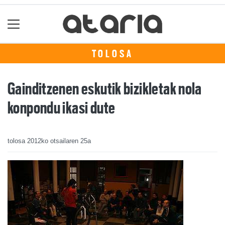
TOLOSA
Gainditzenen eskutik bizikletak nola
konpondu ikasi dute
tolosa
2012ko otsailaren 25a