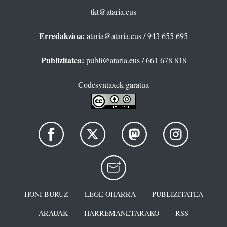
tkt@ataria.eus
Erredakzioa:
ataria@ataria.eus
/ 943 655 695
Publizitatea:
publi@ataria.eus
/ 661 678 818
Codesyntaxek garatua
HONI BURUZ
LEGE OHARRA
PUBLIZITATEA
ARAUAK
HARREMANETARAKO
RSS