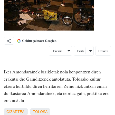
Gehitu gaitzazu Googlen
Entzun
Itzuli
Erraztu
Iker Amondarainek bizikletak nola konpontzen diren
erakutsi die Gainditzenek antolatuta, Tolosako kultur
etxera hurbildu diren herritarrei. Zeinu hizkuntzan eman
du ikastaroa Amondarainek, eta teoriaz gain, praktika ere
erakutsi du.
GIZARTEA
TOLOSA