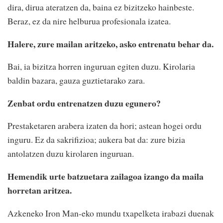
dira, dirua ateratzen da, baina ez bizitzeko hainbeste.
Beraz, ez da nire helburua profesionala izatea.
Halere, zure mailan aritzeko, asko entrenatu behar da.
Bai, ia bizitza horren inguruan egiten duzu. Kirolaria
baldin bazara, gauza guztietarako zara.
Zenbat ordu entrenatzen duzu egunero?
Prestaketaren arabera izaten da hori; astean hogei ordu
inguru. Ez da sakrifizioa; aukera bat da: zure bizia
antolatzen duzu kirolaren inguruan.
Hemendik urte batzuetara zailagoa izango da maila
horretan aritzea.
Azkeneko Iron Man-eko mundu txapelketa irabazi duenak