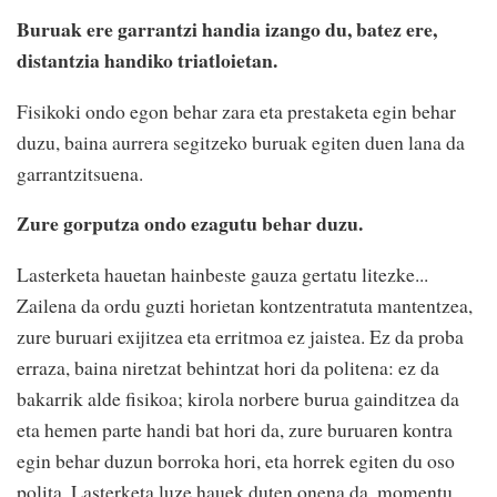
Buruak ere garrantzi handia izango du, batez ere,
distantzia handiko triatloietan.
Fisikoki ondo egon behar zara eta prestaketa egin behar
duzu, baina aurrera segitzeko buruak egiten duen lana da
garrantzitsuena.
Zure gorputza ondo ezagutu behar duzu.
Lasterketa hauetan hainbeste gauza gertatu litezke...
Zailena da ordu guzti horietan kontzentratuta mantentzea,
zure buruari exijitzea eta erritmoa ez jaistea. Ez da proba
erraza, baina niretzat behintzat hori da politena: ez da
bakarrik alde fisikoa; kirola norbere burua gainditzea da
eta hemen parte handi bat hori da, zure buruaren kontra
egin behar duzun borroka hori, eta horrek egiten du oso
polita. Lasterketa luze hauek duten onena da, momentu