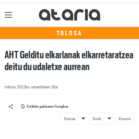
TOLOSA
AHT Gelditu elkarlanak elkarretaratzea
deitu du udaletxe aurrean
tolosa
2012ko urtarrilaren 26a
Gehitu gaitzazu Googlen
Entzun
Itzuli
Erraztu