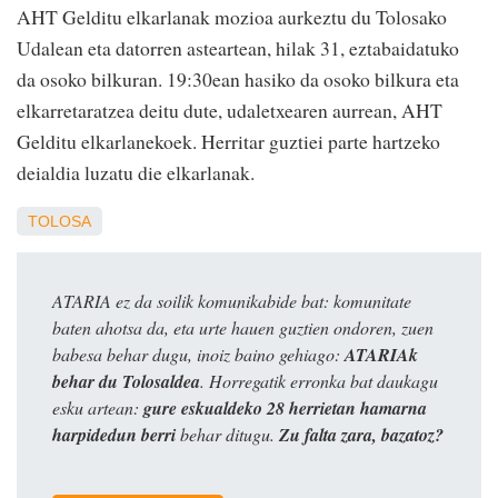
AHT Gelditu elkarlanak mozioa aurkeztu du Tolosako
Udalean eta datorren asteartean, hilak 31, eztabaidatuko
da osoko bilkuran. 19:30ean hasiko da osoko bilkura eta
elkarretaratzea deitu dute, udaletxearen aurrean, AHT
Gelditu elkarlanekoek. Herritar guztiei parte hartzeko
deialdia luzatu die elkarlanak.
TOLOSA
ATARIA ez da soilik komunikabide bat: komunitate
baten ahotsa da, eta urte hauen guztien ondoren, zuen
babesa behar dugu, inoiz baino gehiago:
ATARIAk
behar du Tolosaldea
. Horregatik erronka bat daukagu
esku artean:
gure eskualdeko 28 herrietan hamarna
harpidedun berri
behar ditugu.
Zu falta zara, bazatoz?