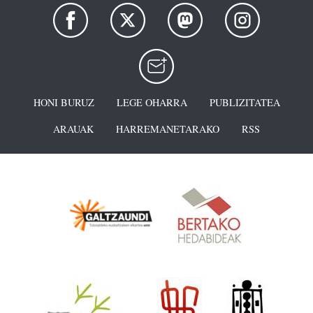
HONI BURUZ
LEGE OHARRA
PUBLIZITATEA
ARAUAK
HARREMANETARAKO
RSS