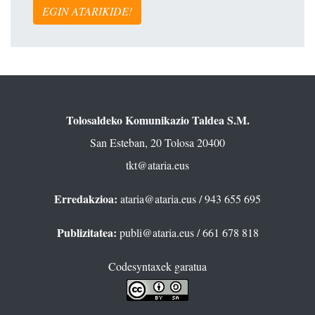
EGIN ATARIKIDE!
Tolosaldeko Komunikazio Taldea S.M.
San Esteban, 20 Tolosa 20400
tkt@ataria.eus
Erredakzioa:
ataria@ataria.eus
/ 943 655 695
Publizitatea:
publi@ataria.eus
/ 661 678 818
Codesyntaxek garatua