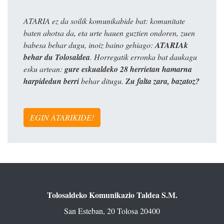
ATARIA ez da soilik komunikabide bat: komunitate
baten ahotsa da, eta urte hauen guztien ondoren, zuen
babesa behar dugu, inoiz baino gehiago:
ATARIAk
behar du Tolosaldea
. Horregatik erronka bat daukagu
esku artean:
gure eskualdeko 28 herrietan hamarna
harpidedun berri
behar ditugu.
Zu falta zara, bazatoz?
EGIN ATARIKIDE!
Tolosaldeko Komunikazio Taldea S.M.
San Esteban, 20 Tolosa 20400