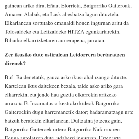
gainean ariko dira, Eñaut Elorrieta, Baigorriko Gaiteroak,
Amaren Alabak, eta Lask abesbatza lagun dituztela.
Elkarlanean sortutako emanaldi honen inguruan aritu da
Tolosaldeko eta Leitzaldeko HITZA egunkariarekin.
Biharko elkarrizketaren aurrerapena, jarraian.
Zer ikusiko dute ostiralean Leidorrera bertaratzen
direnek?
Buf! Ba denetatik, gauza asko ikusi ahal izango dituzte.
Kartelean ikus daitekeen bezala, talde asko ariko gara
elkarrekin, eta jende hau guztia elkarrekin aritzeko
arrazoia Et Incarnatus orkestrako kideok Baigorriko
Gaiteroekin dugu harremanetik dator; badaramatzagu urte
batzuk beraiekin elkarlanean. Dultzaina jotzeaz gain,
Baigorriko Gaiteroek urtero Baigorriko Nafarroaren
Eguna antolatzen dute, udaberri inguruan. Urtez urte,