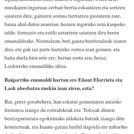
musikaren inguruan zerbait berria eskaintzen eta sortzen
saiatzen dira; gaitaren soinua txertatzea gustatzen zaie,
baina ahal duten neurrian, hemen inguruko zein kanpoko
talde, formazio eta estilo uztartzen saiatzen dira beren
emanaldirako. Normalean, beti gauza berritzaileak izaten
dira, eta guk iaz parte hartzeko zortea izan genuen, eta
baita duela hiru urte ere; bertan sortu zen, beraz,
Leidorreko emanaldiko ideia.
Baigorriko emanaldi hartan ere Eñaut Elorrieta eta
Lask abesbatza zuekin izan ziren, ezta?
Bai, gutxi-gorabehera, han eskaini genuenaren antzeko
formatoa izango du ostiralekoak ere. Tolosak dituen
bereizgarrietara egokitutako aldaketa batzuk izango ditu
kontzertuak, eta Inaute-garaia hurbil dagoela ere nabariko