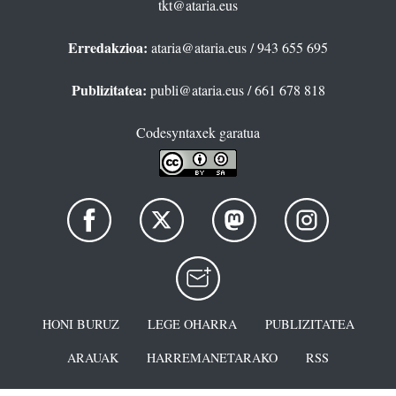
tkt@ataria.eus
Erredakzioa:
ataria@ataria.eus
/ 943 655 695
Publizitatea:
publi@ataria.eus
/ 661 678 818
Codesyntaxek garatua
HONI BURUZ
LEGE OHARRA
PUBLIZITATEA
ARAUAK
HARREMANETARAKO
RSS