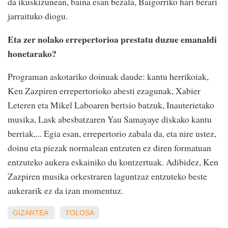
da ikuskizunean, baina esan bezala, Baigorriko hari berari
jarraituko diogu.
Eta zer nolako errepertorioa prestatu duzue emanaldi
honetarako?
Programan askotariko doinuak daude: kantu herrikoiak,
Ken Zazpiren errepertorioko abesti ezagunak, Xabier
Leteren eta Mikel Laboaren bertsio batzuk, Inauterietako
musika, Lask abesbatzaren Yau Samayaye diskako kantu
berriak,... Egia esan, errepertorio zabala da, eta nire ustez,
doinu eta piezak normalean entzuten ez diren formatuan
entzuteko aukera eskainiko du kontzertuak. Adibidez, Ken
Zazpiren musika orkestraren laguntzaz entzuteko beste
aukerarik ez da izan momentuz.
GIZARTEA
TOLOSA