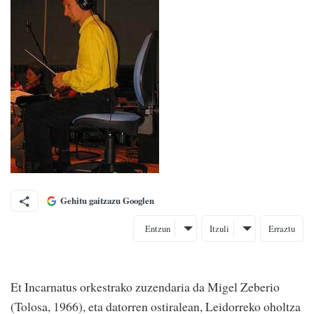
Gehitu gaitzazu Googlen
Entzun
Itzuli
Erraztu
Et Incarnatus orkestrako zuzendaria da Migel Zeberio
(Tolosa, 1966), eta datorren ostiralean, Leidorreko oholtza