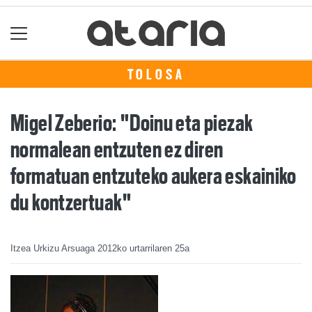
TOLOSA
Migel Zeberio: "Doinu eta piezak
normalean entzuten ez diren
formatuan entzuteko aukera eskainiko
du kontzertuak"
Itzea Urkizu Arsuaga
2012ko urtarrilaren 25a