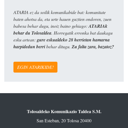
ATARIA ez da soilik komunikabide bat: komunitate
baten ahotsa da, eta urte hauen guztien ondoren, zuen
babesa behar dugu, inoiz baino gehiago:
ATARIAk
behar du Tolosaldea
. Horregatik erronka bat daukagu
esku artean:
gure eskualdeko 28 herrietan hamarna
harpidedun berri
behar ditugu.
Zu falta zara, bazatoz?
EGIN ATARIKIDE!
Tolosaldeko Komunikazio Taldea S.M.
San Esteban, 20 Tolosa 20400