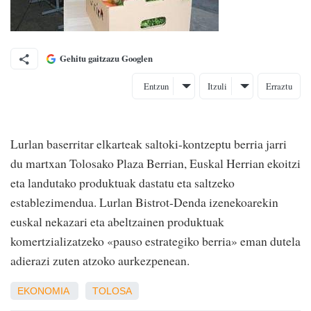
Gehitu gaitzazu Googlen
Entzun
Itzuli
Erraztu
Lurlan baserritar elkarteak saltoki-kontzeptu berria jarri
du martxan Tolosako Plaza Berrian, Euskal Herrian ekoitzi
eta landutako produktuak dastatu eta saltzeko
establezimendua. Lurlan Bistrot-Denda izenekoarekin
euskal nekazari eta abeltzainen produktuak
komertzializatzeko «pauso estrategiko berria» eman dutela
adierazi zuten atzoko aurkezpenean.
EKONOMIA
TOLOSA