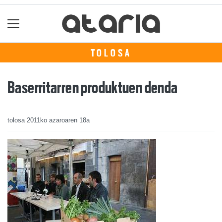
TOLOSA
Baserritarren produktuen denda
tolosa
2011ko azaroaren 18a