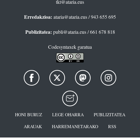
tkt@ataria.eus
Erredakzioa:
ataria@ataria.eus
/ 943 655 695
Publizitatea:
publi@ataria.eus
/ 661 678 818
Codesyntaxek garatua
HONI BURUZ
LEGE OHARRA
PUBLIZITATEA
ARAUAK
HARREMANETARAKO
RSS