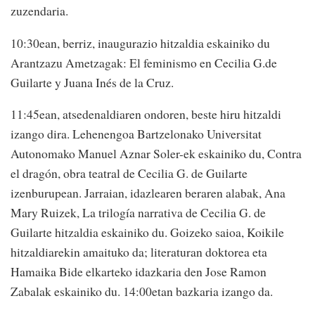
zuzendaria.
10:30ean, berriz, inaugurazio hitzaldia eskainiko du
Arantzazu Ametzagak: El feminismo en Cecilia G.de
Guilarte y Juana Inés de la Cruz.
11:45ean, atsedenaldiaren ondoren, beste hiru hitzaldi
izango dira. Lehenengoa Bartzelonako Universitat
Autonomako Manuel Aznar Soler-ek eskainiko du, Contra
el dragón, obra teatral de Cecilia G. de Guilarte
izenburupean. Jarraian, idazlearen beraren alabak, Ana
Mary Ruizek, La trilogía narrativa de Cecilia G. de
Guilarte hitzaldia eskainiko du. Goizeko saioa, Koikile
hitzaldiarekin amaituko da; literaturan doktorea eta
Hamaika Bide elkarteko idazkaria den Jose Ramon
Zabalak eskainiko du. 14:00etan bazkaria izango da.