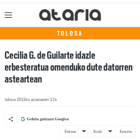
TOLOSA
Cecilia G. de Guilarte idazle
erbesteratua omenduko dute datorren
asteartean
tolosa
2011ko azaroaren 17a
Gehitu gaitzazu Googlen
Entzun
Itzuli
Erraztu