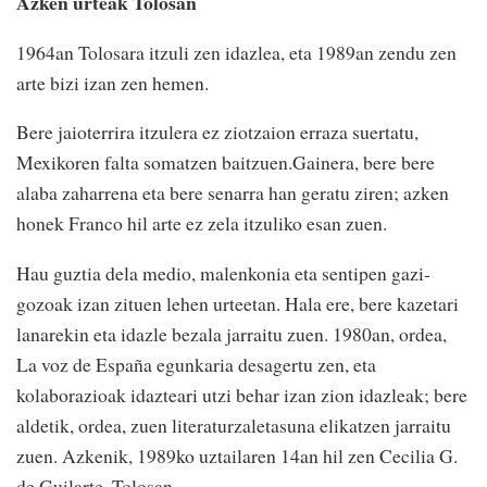
Azken urteak Tolosan
1964an Tolosara itzuli zen idazlea, eta 1989an zendu zen
arte bizi izan zen hemen.
Bere jaioterrira itzulera ez ziotzaion erraza suertatu,
Mexikoren falta somatzen baitzuen.Gainera, bere bere
alaba zaharrena eta bere senarra han geratu ziren; azken
honek Franco hil arte ez zela itzuliko esan zuen.
Hau guztia dela medio, malenkonia eta sentipen gazi-
gozoak izan zituen lehen urteetan. Hala ere, bere kazetari
lanarekin eta idazle bezala jarraitu zuen. 1980an, ordea,
La voz de España egunkaria desagertu zen, eta
kolaborazioak idazteari utzi behar izan zion idazleak; bere
aldetik, ordea, zuen literaturzaletasuna elikatzen jarraitu
zuen. Azkenik, 1989ko uztailaren 14an hil zen Cecilia G.
de Guilarte, Tolosan.