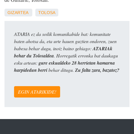
GIZARTEA
TOLOSA
ATARIA ez da soilik komunikabide bat: komunitate
baten ahotsa da, eta urte hauen guztien ondoren, zuen
babesa behar dugu, inoiz baino gehiago:
ATARIAk
behar du Tolosaldea
. Horregatik erronka bat daukagu
esku artean:
gure eskualdeko 28 herrietan hamarna
harpidedun berri
behar ditugu.
Zu falta zara, bazatoz?
EGIN ATARIKIDE!