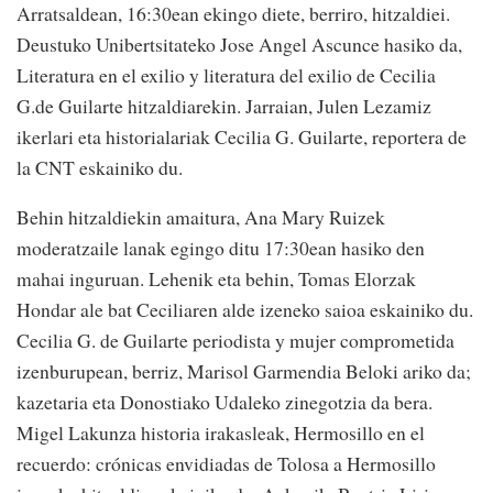
Arratsaldean, 16:30ean ekingo diete, berriro, hitzaldiei.
Deustuko Unibertsitateko Jose Angel Ascunce hasiko da,
Literatura en el exilio y literatura del exilio de Cecilia
G.de Guilarte hitzaldiarekin. Jarraian, Julen Lezamiz
ikerlari eta historialariak Cecilia G. Guilarte, reportera de
la CNT eskainiko du.
Behin hitzaldiekin amaitura, Ana Mary Ruizek
moderatzaile lanak egingo ditu 17:30ean hasiko den
mahai inguruan. Lehenik eta behin, Tomas Elorzak
Hondar ale bat Ceciliaren alde izeneko saioa eskainiko du.
Cecilia G. de Guilarte periodista y mujer comprometida
izenburupean, berriz, Marisol Garmendia Beloki ariko da;
kazetaria eta Donostiako Udaleko zinegotzia da bera.
Migel Lakunza historia irakasleak, Hermosillo en el
recuerdo: crónicas envidiadas de Tolosa a Hermosillo