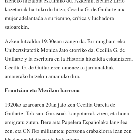
izeneko hitzaldia eskainiko du. Azkenik, Beatriz Lirio
kazetariak hartuko du hitza, Cecilia G. de Guilarte una
mujer adelantada a su tiempo, crítica y luchadora
saioarekin.
Azken hitzaldia 19:30ean izango da. Birmingham-eko
Unibertsitatetik Monica Jato etorriko da, Cecilia G. de
Guilarte y la escritura en la Historia hitzaldia eskaintzera.
Cecilia G. de Guilarteren omenezko jardunaldiak
amaierako hitzekin amaituko dira.
Frantzian eta Mexikon barrena
1920ko azaroaren 20an jaio zen Cecilia Garcia de
Guilarte, Tolosan. Gurasoak kanpotarrak ziren, eta hona
emigratu zuten. Bere aita Papelera Españolako langilea
zen, eta CNTko militantea; pertsona erabakiorra izan zen
idazlearen bizitzan eta bokazioan.