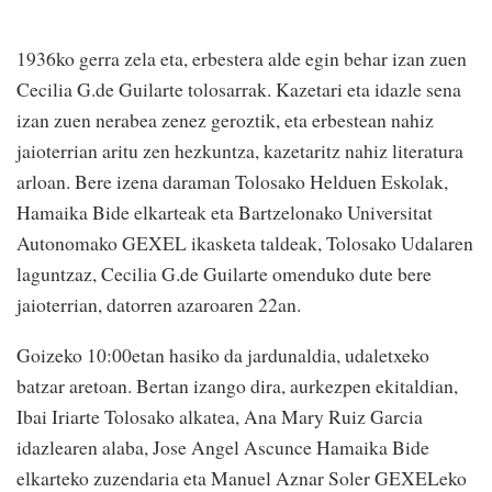
1936ko gerra zela eta, erbestera alde egin behar izan zuen
Cecilia G.de Guilarte tolosarrak. Kazetari eta idazle sena
izan zuen nerabea zenez geroztik, eta erbestean nahiz
jaioterrian aritu zen hezkuntza, kazetaritz nahiz literatura
arloan. Bere izena daraman Tolosako Helduen Eskolak,
Hamaika Bide elkarteak eta Bartzelonako Universitat
Autonomako GEXEL ikasketa taldeak, Tolosako Udalaren
laguntzaz, Cecilia G.de Guilarte omenduko dute bere
jaioterrian, datorren azaroaren 22an.
Goizeko 10:00etan hasiko da jardunaldia, udaletxeko
batzar aretoan. Bertan izango dira, aurkezpen ekitaldian,
Ibai Iriarte Tolosako alkatea, Ana Mary Ruiz Garcia
idazlearen alaba, Jose Angel Ascunce Hamaika Bide
elkarteko zuzendaria eta Manuel Aznar Soler GEXELeko