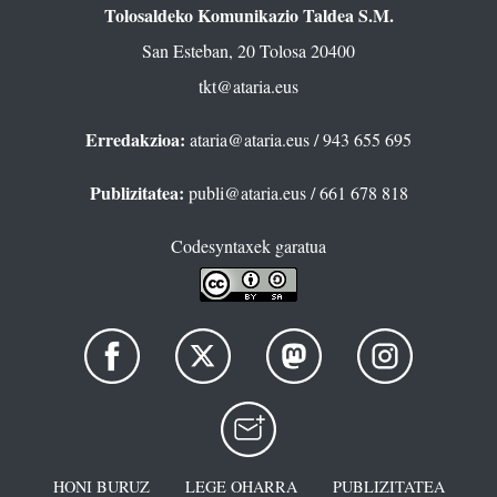
Tolosaldeko Komunikazio Taldea S.M.
San Esteban, 20 Tolosa 20400
tkt@ataria.eus
Erredakzioa:
ataria@ataria.eus
/ 943 655 695
Publizitatea:
publi@ataria.eus
/ 661 678 818
Codesyntaxek garatua
HONI BURUZ
LEGE OHARRA
PUBLIZITATEA