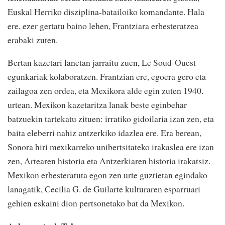
Euskal Herriko disziplina-batailoiko komandante. Hala
ere, ezer gertatu baino lehen, Frantziara erbesteratzea
erabaki zuten.
Bertan kazetari lanetan jarraitu zuen, Le Soud-Ouest
egunkariak kolaboratzen. Frantzian ere, egoera gero eta
zailagoa zen ordea, eta Mexikora alde egin zuten 1940.
urtean. Mexikon kazetaritza lanak beste eginbehar
batzuekin tartekatu zituen: irratiko gidoilaria izan zen, eta
baita eleberri nahiz antzerkiko idazlea ere. Era berean,
Sonora hiri mexikarreko unibertsitateko irakaslea ere izan
zen, Artearen historia eta Antzerkiaren historia irakatsiz.
Mexikon erbesteratuta egon zen urte guztietan egindako
lanagatik, Cecilia G. de Guilarte kulturaren esparruari
gehien eskaini dion pertsonetako bat da Mexikon.