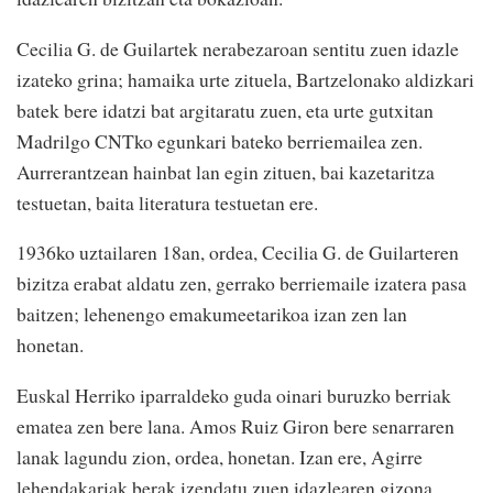
Cecilia G. de Guilartek nerabezaroan sentitu zuen idazle
izateko grina; hamaika urte zituela, Bartzelonako aldizkari
batek bere idatzi bat argitaratu zuen, eta urte gutxitan
Madrilgo CNTko egunkari bateko berriemailea zen.
Aurrerantzean hainbat lan egin zituen, bai kazetaritza
testuetan, baita literatura testuetan ere.
1936ko uztailaren 18an, ordea, Cecilia G. de Guilarteren
bizitza erabat aldatu zen, gerrako berriemaile izatera pasa
baitzen; lehenengo emakumeetarikoa izan zen lan
honetan.
Euskal Herriko iparraldeko guda oinari buruzko berriak
ematea zen bere lana. Amos Ruiz Giron bere senarraren
lanak lagundu zion, ordea, honetan. Izan ere, Agirre
lehendakariak berak izendatu zuen idazlearen gizona,