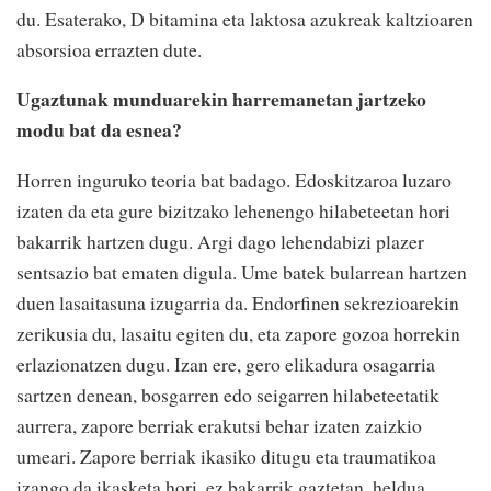
du. Esaterako, D bitamina eta laktosa azukreak kaltzioaren
absorsioa errazten dute.
Ugaztunak munduarekin harremanetan jartzeko
modu bat da esnea?
Horren inguruko teoria bat badago. Edoskitzaroa luzaro
izaten da eta gure bizitzako lehenengo hilabeteetan hori
bakarrik hartzen dugu. Argi dago lehendabizi plazer
sentsazio bat ematen digula. Ume batek bularrean hartzen
duen lasaitasuna izugarria da. Endorfinen sekrezioarekin
zerikusia du, lasaitu egiten du, eta zapore gozoa horrekin
erlazionatzen dugu. Izan ere, gero elikadura osagarria
sartzen denean, bosgarren edo seigarren hilabeteetatik
aurrera, zapore berriak erakutsi behar izaten zaizkio
umeari. Zapore berriak ikasiko ditugu eta traumatikoa
izango da ikasketa hori, ez bakarrik gaztetan, heldua