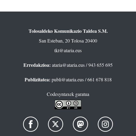
Tolosaldeko Komunikazio Taldea S.M.
San Esteban, 20 Tolosa 20400
tkt@ataria.eus
Erredakzioa:
ataria@ataria.eus
/ 943 655 695
Publizitatea:
publi@ataria.eus
/ 661 678 818
Codesyntaxek garatua