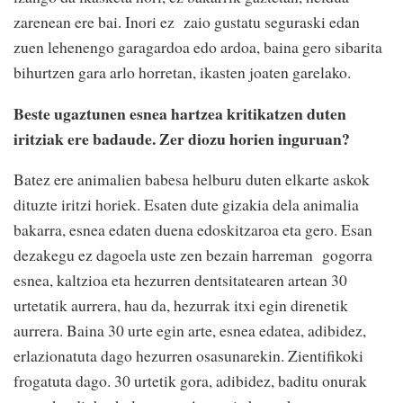
zarenean ere bai. Inori ez zaio gustatu seguraski edan
zuen lehenengo garagardoa edo ardoa, baina gero sibarita
bihurtzen gara arlo horretan, ikasten joaten garelako.
Beste ugaztunen esnea hartzea kritikatzen duten
iritziak ere badaude. Zer diozu horien inguruan?
Batez ere animalien babesa helburu duten elkarte askok
dituzte iritzi horiek. Esaten dute gizakia dela animalia
bakarra, esnea edaten duena edoskitzaroa eta gero. Esan
dezakegu ez dagoela uste zen bezain harreman gogorra
esnea, kaltzioa eta hezurren dentsitatearen artean 30
urtetatik aurrera, hau da, hezurrak itxi egin direnetik
aurrera. Baina 30 urte egin arte, esnea edatea, adibidez,
erlazionatuta dago hezurren osasunarekin. Zientifikoki
frogatuta dago. 30 urtetik gora, adibidez, baditu onurak