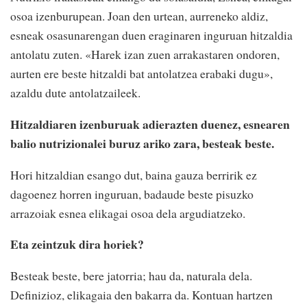
osoa izenburupean. Joan den urtean, aurreneko aldiz,
esneak osasunarengan duen eraginaren inguruan hitzaldia
antolatu zuten. «Harek izan zuen arrakastaren ondoren,
aurten ere beste hitzaldi bat antolatzea erabaki dugu»,
azaldu dute antolatzaileek.
Hitzaldiaren izenburuak adierazten duenez, esnearen
balio nutrizionalei buruz ariko zara, besteak beste.
Hori hitzaldian esango dut, baina gauza berririk ez
dagoenez horren inguruan, badaude beste pisuzko
arrazoiak esnea elikagai osoa dela argudiatzeko.
Eta zeintzuk dira horiek?
Besteak beste, bere jatorria; hau da, naturala dela.
Definizioz, elikagaia den bakarra da. Kontuan hartzen