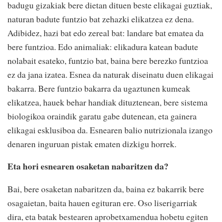
badugu gizakiak bere dietan dituen beste elikagai guztiak,
naturan badute funtzio bat zehazki elikatzea ez dena.
Adibidez, hazi bat edo zereal bat: landare bat ematea da
bere funtzioa. Edo animaliak: elikadura katean badute
nolabait esateko, funtzio bat, baina bere berezko funtzioa
ez da jana izatea. Esnea da naturak diseinatu duen elikagai
bakarra. Bere funtzio bakarra da ugaztunen kumeak
elikatzea, hauek behar handiak dituztenean, bere sistema
biologikoa oraindik garatu gabe dutenean, eta gainera
elikagai esklusiboa da. Esnearen balio nutrizionala izango
denaren inguruan pistak ematen dizkigu horrek.
Eta hori esnearen osaketan nabaritzen da?
Bai, bere osaketan nabaritzen da, baina ez bakarrik bere
osagaietan, baita hauen egituran ere. Oso liserigarriak
dira, eta batak bestearen aprobetxamendua hobetu egiten