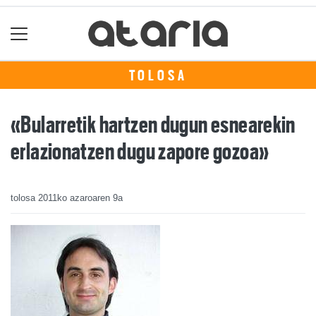
TOLOSA
«Bularretik hartzen dugun esnearekin
erlazionatzen dugu zapore gozoa»
tolosa
2011ko azaroaren 9a