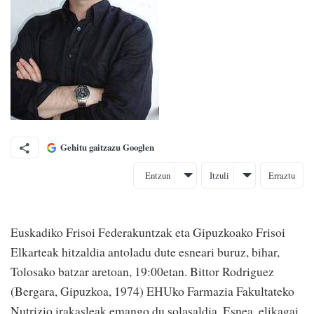
Gehitu gaitzazu Googlen
Entzun
Itzuli
Erraztu
Euskadiko Frisoi Federakuntzak eta Gipuzkoako Frisoi
Elkarteak hitzaldia antoladu dute esneari buruz, bihar,
Tolosako batzar aretoan, 19:00etan. Bittor Rodriguez
(Bergara, Gipuzkoa, 1974) EHUko Farmazia Fakultateko
Nutrizio irakasleak emango du solasaldia, Esnea, elikagai