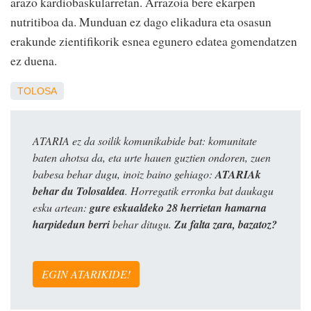
arazo kardiobaskularretan. Arrazoia bere ekarpen
nutritiboa da. Munduan ez dago elikadura eta osasun
erakunde zientifikorik esnea egunero edatea gomendatzen
ez duena.
TOLOSA
ATARIA ez da soilik komunikabide bat: komunitate
baten ahotsa da, eta urte hauen guztien ondoren, zuen
babesa behar dugu, inoiz baino gehiago:
ATARIAk
behar du Tolosaldea
. Horregatik erronka bat daukagu
esku artean:
gure eskualdeko 28 herrietan hamarna
harpidedun berri
behar ditugu.
Zu falta zara, bazatoz?
EGIN ATARIKIDE!