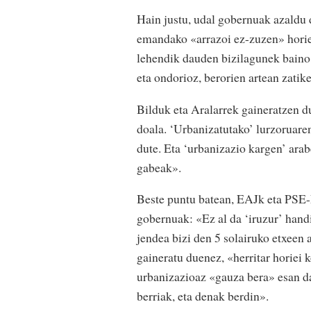
Hain justu, udal gobernuak azaldu 
emandako «arrazoi ez-zuzen» horie
lehendik dauden bizilagunek baino 
eta ondorioz, berorien artean zatike
Bilduk eta Aralarrek gaineratzen d
doala. ‘Urbanizatutako’ lurzoruare
dute. Eta ‘urbanizazio kargen’ arab
gabeak».
Beste puntu batean, EAJk eta PSE-E
gobernuak: «Ez al da ‘iruzur’ handi
jendea bizi den 5 solairuko etxeen 
gaineratu duenez, «herritar horiei
urbanizazioaz «gauza bera» esan da
berriak, eta denak berdin».