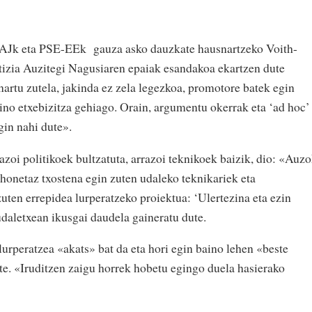
AJk eta PSE-EEk gauza asko dauzkate hausnartzeko Voith-
tizia Auzitegi Nagusiaren epaiak esandakoa ekartzen dute
artu zutela, jakinda ez zela legezkoa, promotore batek egin
ino etxebizitza gehiago. Orain, argumentu okerrak eta ‘ad hoc’
gin nahi dute».
oi politikoek bultzatuta, arrazoi teknikoek baizik, dio: «Auz
 honetaz txostena egin zuten udaleko teknikariek eta
uten errepidea lurperatzeko proiektua: ‘Ulertezina eta ezin
udaletxean ikusgai daudela gaineratu dute.
urperatzea «akats» bat da eta hori egin baino lehen «beste
te. «Iruditzen zaigu horrek hobetu egingo duela hasierako