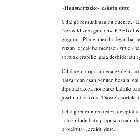
«Hausnartzeko» eskatu dute
Udal gobernuak azaldu duenez, «E
Gorostidi-ren gaietan». EAEko Jus
gogora: «Planeamendu ilegal bat on
zitzan legeak baimentzen zituen ba
sortuak erabiliz, gaia desbideratu e
Udalaren proposamena ez dela arraz
batzarrean esan genuen bezala, gai
diputaziokoek honelaxe kalifikatu z
justifikatuzkoa’». Txosten horiek 
Udal gobernuaren ustez, errepidea l
soluziobide bat» proposatu nahi du
proiektua», azaldu dute.