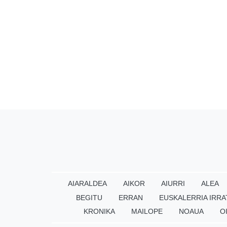
AIARALDEA
AIKOR
AIURRI
ALEA
BEGITU
ERRAN
EUSKALERRIA IRRA
KRONIKA
MAILOPE
NOAUA
O