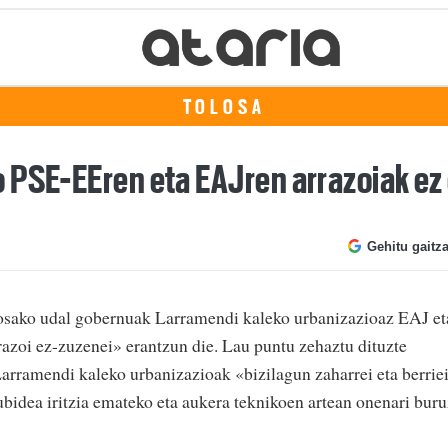
TOLOSA
 PSE-EEren eta EAJren arrazoiak ez 
Gehitu gaitz
losako udal gobernuak Larramendi kaleko urbanizazioaz EAJ et
azoi ez-zuzenei» erantzun die. Lau puntu zehaztu dituzte
Larramendi kaleko urbanizazioak «bizilagun zaharrei eta berrie
kubidea iritzia emateko eta aukera teknikoen artean onenari buru