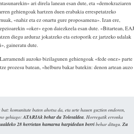
tasunarekin» ari direla lanean esan dute, eta «demokraziaren
arren gehiengoak hartzen duen erabakia errespetatzeko
nuak, «nahiz eta ez onartu gure proposamena». Izan ere,
epzioarekin «oker» egon daiezkeela esan dute. «Bitartean, EA
tzen diegu arduraz jokatzeko eta oztoporik ez jartzeko udalak
i», gaineratu dute.
 Larramendi auzoko bizilagunen gehiengoak «fede onez» parte
itze prozesu batean, «helburu bakar batekin: denon artean auzo
bat: komunitate baten ahotsa da, eta urte hauen guztien ondoren,
ino gehiago:
ATARIAk behar du Tolosaldea
. Horregatik erronka
kualdeko 28 herrietan hamarna harpidedun berri
behar ditugu.
Zu