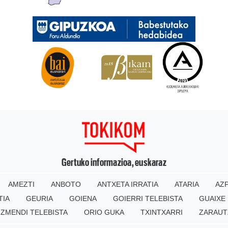
Gertuko informazioa, euskaraz
AMEZTI
ANBOTO
ANTXETA IRRATIA
ATARIA
AZP
TIA
GEURIA
GOIENA
GOIERRI TELEBISTA
GUAIXE
IZMENDI TELEBISTA
ORIO GUKA
TXINTXARRI
ZARAUT