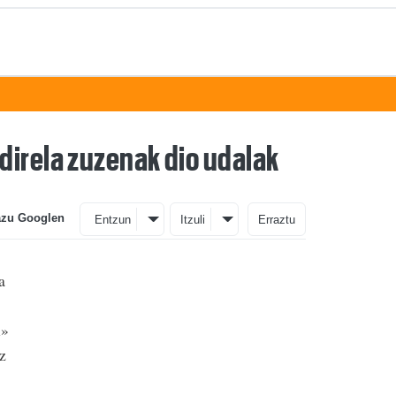
direla zuzenak dio udalak
azu Googlen
Entzun
Itzuli
Erraztu
a
i»
z