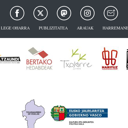
LEGE OHARRA
PUBLIZITATEA
ARAUAK
HARREMANE