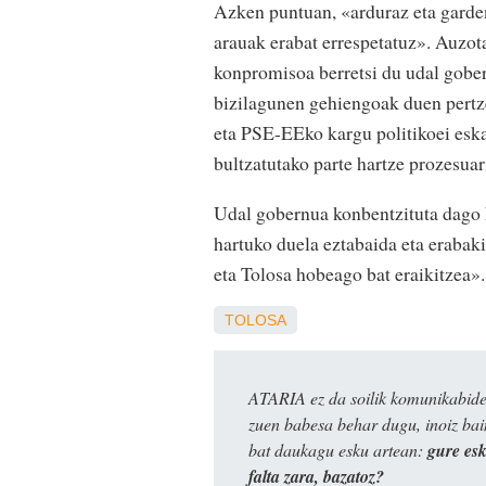
Azken puntuan, «arduraz eta garden
arauak erabat errespetatuz». Auzot
konpromisoa berretsi du udal gober
bizilagunen gehiengoak duen pertz
eta PSE-EEko kargu politikoei eska
bultzatutako parte hartze prozesuar
Udal gobernua konbentzituta dago
hartuko duela eztabaida eta erabak
eta Tolosa hobeago bat eraikitzea».
TOLOSA
ATARIA ez da soilik komunikabide 
zuen babesa behar dugu, inoiz ba
bat daukagu esku artean:
gure es
falta zara, bazatoz?