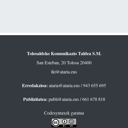
Tolosaldeko Komunikazio Taldea S.M.
San Esteban, 20 Tolosa 20400
tkt@ataria.eus
Erredakzioa:
ataria@ataria.eus
/ 943 655 695
Publizitatea:
publi@ataria.eus
/ 661 678 818
Codesyntaxek garatua