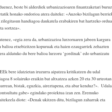
duenez, beste bi alderdiek urbanizazioaren finantzaketari buruz
tatik honako ondorioa atera daiteke: «Auzoko bizilagun berrie
zilegitasun handiagoa daukatela erabakiren bat hartzeko ordua
ta sortzea».
utenez, «egia zera da, urbanizazioa lurzoruaren jabeen kargura
n balioa etxebizitzen kopuruak eta haien ezaugarriek zehazten
era aldatuko du bere balioa lurzoru ‘gordinak’ edo urbanizatu
Ek bere idatzietan iruzurra aipatzea kritikatzen du udal
agoa 8 solairuko eraikin bat altxatzea azken 20 eta 30 urteotan
aurrean, bistak, eguzkia, aireztapena, eta abar kenduz?». Udal
 kontsultatu gabe» egindako proiektua izan zen. Eremuko
itekeela diote: «Denak ukitzen ditu, bizilagun zaharrak eta