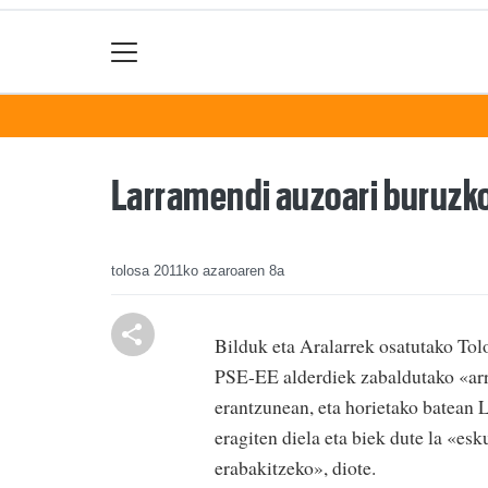
Larramendi auzoari buruzko
tolosa
2011ko azaroaren 8a
Bilduk eta Aralarrek osatutako To
PSE-EE alderdiek zabaldutako «arr
erantzunean, eta horietako batean 
eragiten diela eta biek dute la «es
erabakitzeko», diote.