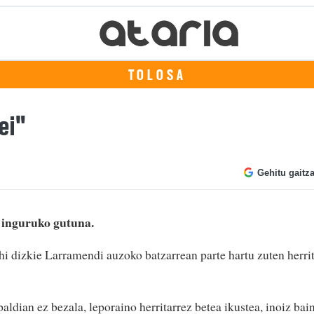
TOLOSA
rei"
Gehitu gaitz
 inguruko gutuna.
 dizkie Larramendi auzoko batzarrean parte hartu zuten herri
aldian ez bezala, leporaino herritarrez betea ikustea, inoiz bai