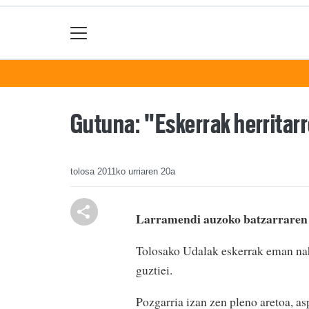
Gutuna: "Eskerrak herritar
tolosa
2011ko urriaren 20a
Larramendi auzoko batzarraren
Tolosako Udalak eskerrak eman nahi
guztiei.
Pozgarria izan zen pleno aretoa, asp