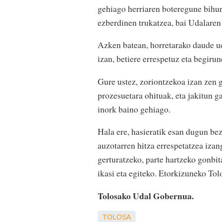
gehiago herriaren boteregune bihurtu
ezberdinen trukatzea, bai Udalaren 
Azken batean, horretarako daude ud
izan, betiere errespetuz eta begirun
Gure ustez, zoriontzekoa izan zen g
prozesuetara ohituak, eta jakitun g
inork baino gehiago.
Hala ere, hasieratik esan dugun be
auzotarren hitza errespetatzea izan
gerturatzeko, parte hartzeko gonbit
ikasi eta egiteko. Etorkizuneko To
Tolosako Udal Gobernua.
TOLOSA