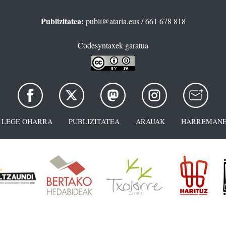
Publizitatea:
publi@ataria.eus
/ 661 678 818
Codesyntaxek garatua
LEGE OHARRA
PUBLIZITATEA
ARAUAK
HARREMANE