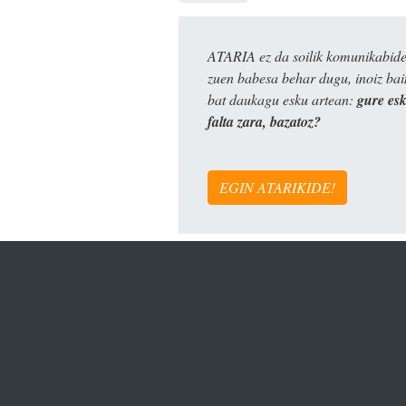
ATARIA ez da soilik komunikabide 
zuen babesa behar dugu, inoiz ba
bat daukagu esku artean:
gure es
falta zara, bazatoz?
EGIN ATARIKIDE!