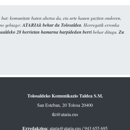
bat: komunitate baten ahotsa da, eta urte hauen guztien ondoren,
ino gehiago:
ATARIAk behar du Tolosaldea
. Horregatik erronka
kualdeko 28 herrietan hamarna harpidedun berri
behar ditugu.
Zu
Tolosaldeko Komunikazio Taldea S.M.
San Esteban, 20 Tolosa 20400
tkt@ataria.eus
Erredakzioa:
ataria@ataria.eus
/ 943 655 695