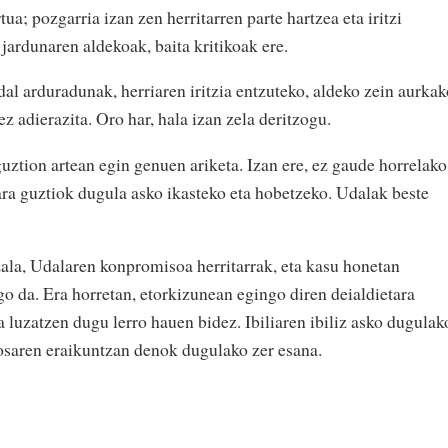
a; pozgarria izan zen herritarren parte hartzea eta iritzi
jardunaren aldekoak, baita kritikoak ere.
al arduradunak, herriaren iritzia entzuteko, aldeko zein aurkak
ez adierazita. Oro har, hala izan zela deritzogu.
uztion artean egin genuen ariketa. Izan ere, ez gaude horrelako
ara guztiok dugula asko ikasteko eta hobetzeko. Udalak beste
zala, Udalaren konpromisoa herritarrak, eta kasu honetan
go da. Era horretan, etorkizunean egingo diren deialdietara
a luzatzen dugu lerro hauen bidez. Ibiliaren ibiliz asko dugulak
losaren eraikuntzan denok dugulako zer esana.