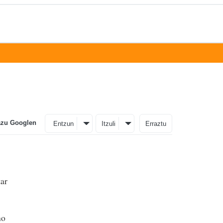
azu Googlen
Entzun
Itzuli
Erraztu
tar
no